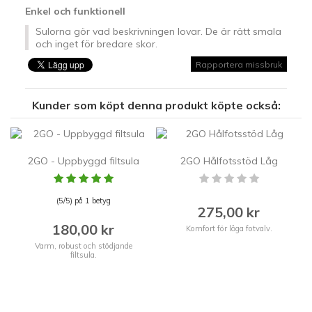
Enkel och funktionell
Sulorna gör vad beskrivningen lovar. De är rätt smala
och inget för bredare skor.
Rapportera missbruk
Kunder som köpt denna produkt köpte också:
2GO - Uppbyggd filtsula
2GO Hålfotsstöd Låg
(5/5) på 1 betyg
275,00 kr
180,00 kr
Komfort för låga fotvalv.
Varm, robust och stödjande
filtsula.