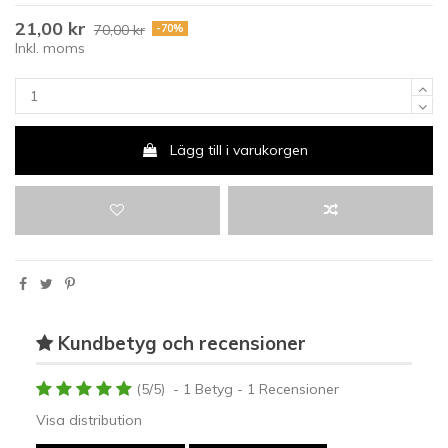
21,00 kr
70,00 kr
-70%
Inkl. moms
Lägg till i varukorgen
Kundbetyg och recensioner
(
5
/
5
)
-
1
Betyg -
1
Recensioner
Visa distribution