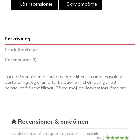
Läs recensioner
Skriv omdöme
Beskrivning
Produktdetaljer
Recensioner
(0)
Tacco Bison är en helsula av läderfiber. En andningsaktiv
perforering reglerar luftcirkulationen i skon och ger ett
behagligt fräscht klimat. Bästa möjliga fotkomfort året om.
Recensioner & omdömen
Av
Christian G.
på
21 Apr 2021 (
Tacco Bison Läderfibersula
) :
(
5
/
5
)