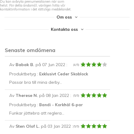
Du kan avbryta prenumerationen när som
helst. För detta ändamål, vänligen hitta vår
kontaktinformation i det rättsliga meddelandet.
Om oss
Kontakta oss
Senaste omdömena
Av
Babak B.
på 07 Jun 2022
:
(4/5)
Produktbetyg :
Exklusivt Ceder Skoblock
Passar bra till mina derby...
Av
Therese N.
på 08 Jan 2022
:
(5/5)
Produktbetyg :
Bandi - Korkhäl 6-par
Funkar jättebra att reglera...
Av
Sten Olof L.
på 03 Jan 2022
:
(5/5)