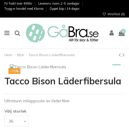
Fri frakt över 499kr
Leverans inom 2-5 vardagar
Trygg e-handel med Klarna
Öppet köp i 14 dagar
Wishlist (
0
)
0
Hem
REA
Tacco Bison Läderfibersula
−70%
Tacco Bison Läderfibersula
Ultratunn inläggssula av läderfiber.
Välj storlek