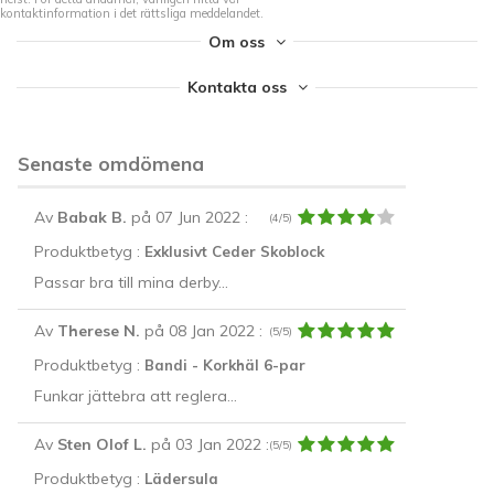
kontaktinformation i det rättsliga meddelandet.
Om oss
Kontakta oss
Senaste omdömena
Av
Babak B.
på 07 Jun 2022
:
(4/5)
Produktbetyg :
Exklusivt Ceder Skoblock
Passar bra till mina derby...
Av
Therese N.
på 08 Jan 2022
:
(5/5)
Produktbetyg :
Bandi - Korkhäl 6-par
Funkar jättebra att reglera...
Av
Sten Olof L.
på 03 Jan 2022
:
(5/5)
Produktbetyg :
Lädersula