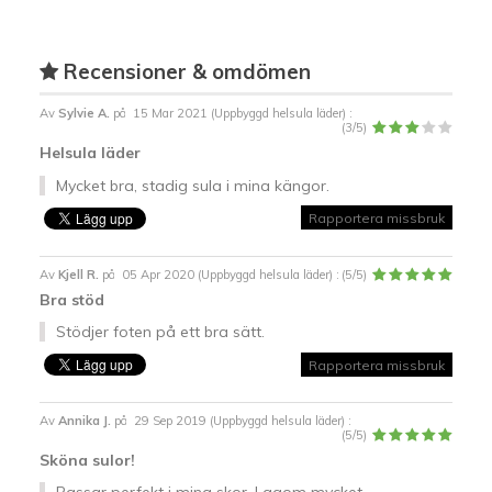
Recensioner & omdömen
Av
Sylvie A.
på
15 Mar 2021 (
Uppbyggd helsula läder
) :
(
3
/
5
)
Helsula läder
Mycket bra, stadig sula i mina kängor.
Rapportera missbruk
Av
Kjell R.
på
05 Apr 2020 (
Uppbyggd helsula läder
) :
(
5
/
5
)
Bra stöd
Stödjer foten på ett bra sätt.
Rapportera missbruk
Av
Annika J.
på
29 Sep 2019 (
Uppbyggd helsula läder
) :
(
5
/
5
)
Sköna sulor!