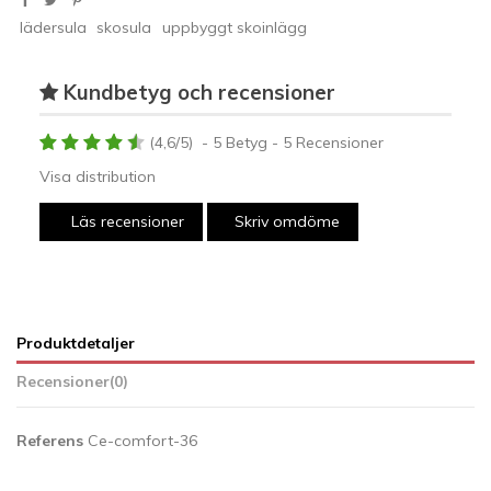
lädersula
skosula
uppbyggt skoinlägg
Kundbetyg och recensioner
(
4,6
/
5
)
-
5
Betyg -
5
Recensioner
Visa distribution
Läs recensioner
Skriv omdöme
Produktdetaljer
Recensioner
(0)
Referens
Ce-comfort-36