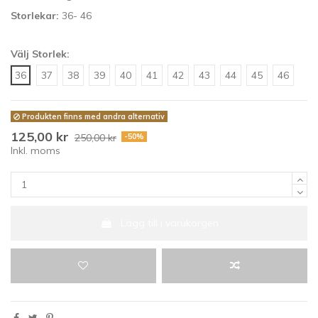
Storlekar:
36- 46
Välj Storlek:
36
37
38
39
40
41
42
43
44
45
46
Produkten finns med andra alternativ
125,00 kr
250,00 kr
-50%
Inkl. moms
Lägg till i varukorgen