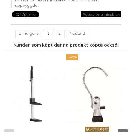
Passar perfekt i mina skor. Lagom mycket
uppbyggda.
Rapportera missbruk

Tidigare
1
2
Nästa

Kunder som köpt denna produkt köpte också:
−40%
−
Slut i Lager