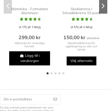
Mätsticka - Fotmätare
Skoklämma /
Aluminium
Stövelklämma 10-pack
(4,7/5) på 3 betyg
(4,5/5) på 4 betyg
299,00 kr
150,00 kr
250,00 kr
Mätsticka för utvändiga
Sko/stövelklämma för
fotmått.
upphängning av skor och
stövlar
Lägg till i
varukorgen
Välj alternativ
Du kan avbryta prenumerationen när som
helst. För detta ändamål, vänligen hitta vår