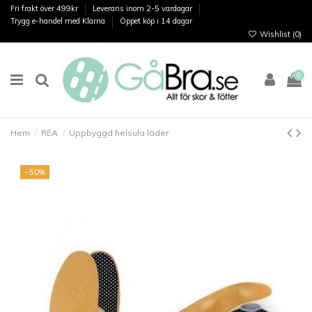
Fri frakt över 499kr
Leverans inom 2-5 vardagar
Trygg e-handel med Klarna
Öppet köp i 14 dagar
Wishlist (
0
)
0
Hem
REA
Uppbyggd helsula läder
−50%