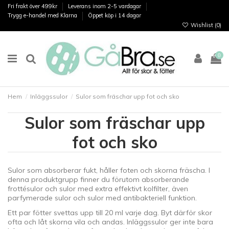
Fri frakt över 499kr
Leverans inom 2-5 vardagar
Trygg e-handel med Klarna
Öppet köp i 14 dagar
Wishlist (
0
)
0
Hem
Inläggssulor
Sulor som fräschar upp fot och sko
Sulor som fräschar upp
fot och sko
Sulor som absorberar fukt, håller foten och skorna fräscha. I
denna produktgrupp finner du förutom absorberande
frottésulor och sulor med extra effektivt kolfilter, även
parfymerade sulor och sulor med antibakteriell funktion.
Ett par fötter svettas upp till 20 ml varje dag. Byt därför skor
ofta och låt skorna vila och andas. Inläggssulor ger inte bara