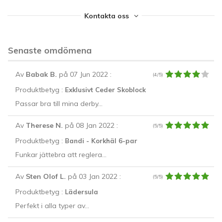
Kontakta oss
Senaste omdömena
Av
Babak B.
på 07 Jun 2022
:
(4/5)
Produktbetyg :
Exklusivt Ceder Skoblock
Passar bra till mina derby...
Av
Therese N.
på 08 Jan 2022
:
(5/5)
Produktbetyg :
Bandi - Korkhäl 6-par
Funkar jättebra att reglera...
Av
Sten Olof L.
på 03 Jan 2022
:
(5/5)
Produktbetyg :
Lädersula
Perfekt i alla typer av...