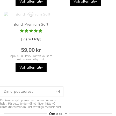
Välj alternativ
Välj alternativ
Bandi Premium Soft
(5/5) på 1 betyg
59,00 kr
Mjuk sula i latex. Aktivt kol som
minimerar dålig lukt.
Välj alternativ
Du kan avbryta prenumerationen när som
helst. För detta ändamål, vänligen hitta vår
kontaktinformation i det rättsliga meddelandet.
Om oss