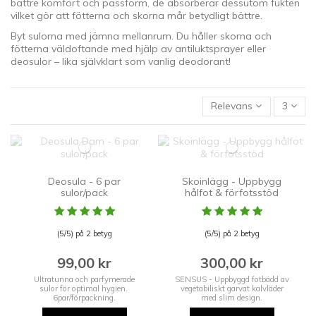
bättre komfort och passform, de absorberar dessutom fukten
vilket gör att fötterna och skorna mår betydligt bättre.
Byt sulorna med jämna mellanrum. Du håller skorna och
fötterna väldoftande med hjälp av antiluktsprayer eller
deosulor – lika självklart som vanlig deodorant!
Relevans
3
Deosula - 6 par
Skoinlägg - Uppbygg
sulor/pack
hålfot & förfotsstöd
(5/5) på 2 betyg
(5/5) på 2 betyg
99,00 kr
300,00 kr
Ultratunna och parfymerade
SENSUS - Uppbyggd fotbädd av
sulor för optimal hygien.
vegetabiliskt garvat kalvläder
6par/förpackning.
med slim design.