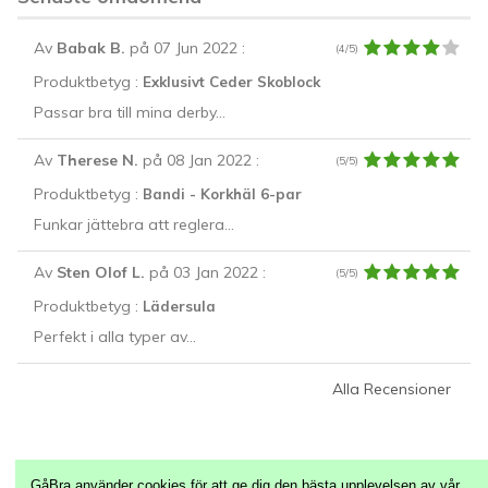
Av
Babak B.
på 07 Jun 2022
:
(4/5)
Produktbetyg :
Exklusivt Ceder Skoblock
Passar bra till mina derby...
Av
Therese N.
på 08 Jan 2022
:
(5/5)
Produktbetyg :
Bandi - Korkhäl 6-par
Funkar jättebra att reglera...
Av
Sten Olof L.
på 03 Jan 2022
:
(5/5)
Produktbetyg :
Lädersula
Perfekt i alla typer av...
Alla Recensioner
GåBra använder cookies för att ge dig den bästa upplevelsen av vår