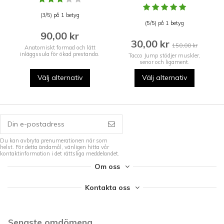
(3/5) på 1 betyg
(5/5) på 1 betyg
90,00 kr
30,00 kr
150,00 kr
Anatomiskt formad och lätt
inläggssula för ökad prestanda.
Tacco Jump stödjer muskler,
senor och ligament.
Välj alternativ
Välj alternativ
Du kan avbryta prenumerationen när som
helst. För detta ändamål, vänligen hitta vår
kontaktinformation i det rättsliga meddelandet.
Om oss
Kontakta oss
Senaste omdömena