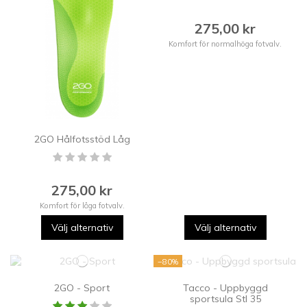
275,00 kr
Komfort för normalhöga fotvalv.
2GO Hålfotsstöd Låg
275,00 kr
Komfort för låga fotvalv.
Välj alternativ
Välj alternativ
−80%
2GO - Sport
Tacco - Uppbyggd
sportsula Stl 35