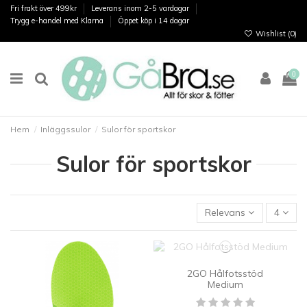
Fri frakt över 499kr
Leverans inom 2-5 vardagar
Trygg e-handel med Klarna
Öppet köp i 14 dagar
Wishlist (
0
)
0
Hem
Inläggssulor
Sulor för sportskor
Sulor för sportskor
Relevans
4
2GO Hålfotsstöd
Medium