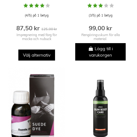
(4/5) på 1 betyg
(3/5) på 1 betyg
87,50 kr
99,00 kr
125,00 kr
Impregnering med färg för
Rengöringsskum för alla
mocka och nubuck
material.
Lägg till i
Välj alternativ
varukorgen