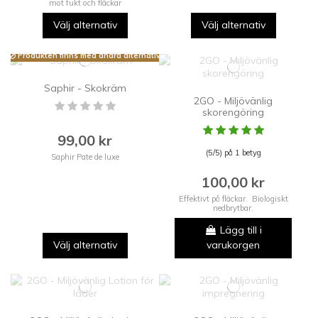
mot fukt och fläckar
Välj alternativ
Välj alternativ
Produkten finns med andra alternativ
Saphir - Skokräm
2GO - Miljövänlig
skorengöring
99,00 kr
(5/5) på 1 betyg
Saphir Pate de luxe
100,00 kr
Effektivt på fläckar. Biologiskt
nedbrytbar.
Lägg till i
Välj alternativ
varukorgen