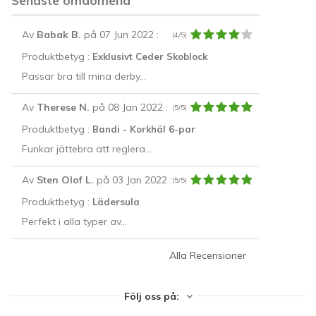
Senaste omdömena
Av
Babak B.
på 07 Jun 2022
:
(4/5)
Produktbetyg :
Exklusivt Ceder Skoblock
Passar bra till mina derby...
Av
Therese N.
på 08 Jan 2022
:
(5/5)
Produktbetyg :
Bandi - Korkhäl 6-par
Funkar jättebra att reglera...
Av
Sten Olof L.
på 03 Jan 2022
:
(5/5)
Produktbetyg :
Lädersula
Perfekt i alla typer av...
Alla Recensioner
Följ oss på: