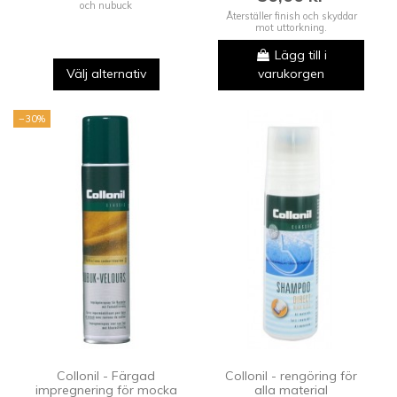
och nubuck
Återställer finish och skyddar
mot uttorkning.
Lägg till i
Välj alternativ
varukorgen
−30%
Collonil - Färgad
Collonil - rengöring för
impregnering för mocka
alla material