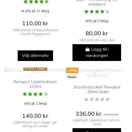
sneakers
(4,6/5) på 11 betyg
(4/5) på 5 betyg
110,00 kr
Heltäckande vit färg med extra
80,00 kr
mycket färgpigment
Håll dina vita skor vita!
Lägg till i
Välj alternativ
varukorgen
Slut i Lager
−20%
Paket
Renapur Läderbalsam
125ml
Skovårdspaket Renapur
- Släta läder
(4/5) på 2 betyg
336,00 kr
140,00 kr
420,00 kr
Lädertvätt, Läderbalsam och Hi-
Läderbalsam som rengör, ger
shine
näring och vårdar