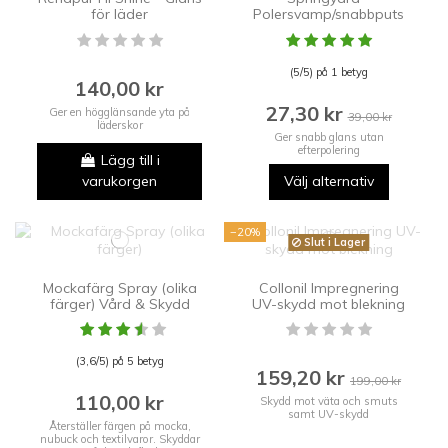
för läder
Polersvamp/snabbputs
(5/5) på 1 betyg
140,00 kr
27,30 kr
Ger en högglänsande yta på
39,00 kr
läderskor
Ger snabb glans utan
efterpolering
Lägg till i
varukorgen
Välj alternativ
−20%
Slut i Lager
Mockafärg Spray (olika
Collonil Impregnering
färger) Vård & Skydd
UV-skydd mot blekning
(3,6/5) på 5 betyg
159,20 kr
199,00 kr
110,00 kr
Skydd mot väta och smuts
samt UV-skydd
Återställer färgen på mocka,
nubuck och textilvaror. Skyddar