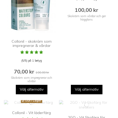
100,00 kr
Skokräm som vårdar och ger
högglans
Collonil - skokräm som
impregnerar & vårdar
(5/5) på 1 betyg
70,00 kr
100,00 kr
Skokräm som impregnerar och
vårdar
Välj alternativ
Välj alternativ
Slut i Lager
Collonil - Vit läderfärg
2GO - Vit Skofärg för