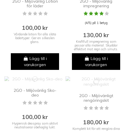
2GO - Miljövänlig Lotion
2GO - Miljövänlig
för läder
impregnering
(4/5) på 1 betyg
100,00 kr
130,00 kr
Vårdande lotion för alla släta
lädertyper. Ger en silkeslen
Kraftfull impregnering som
glans.
passar alla material. Skyddar
effektivt mot regn och smuts.
Lägg till i
Lägg till i
varukorgen
varukorgen
2GO - Miljövänlig Sko-
deo
2GO - Miljövänligt
rengöringskit
100,00 kr
180,00 kr
Hygienisk deospray som aktivt
neutraliserar obehaglig lukt.
Komplett kit för att rengöra dina