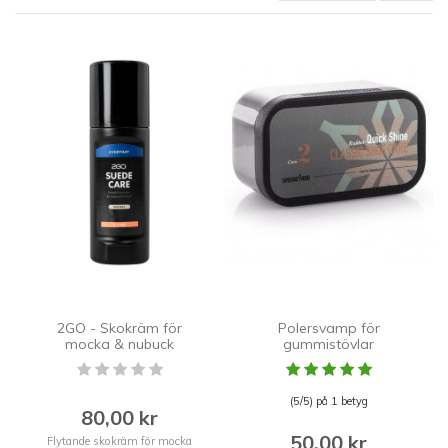
2GO - Skokräm för
Polersvamp för
mocka & nubuck
gummistövlar
(5/5) på 1 betyg
80,00 kr
50,00 kr
Flytande skokräm för mocka