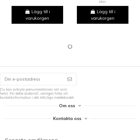
skor.
Lägg till i
Lägg till i
varukorgen
varukorgen
Du kan avbryta prenumerationen när som
helst. För detta ändamål, vänligen hitta vår
kontaktinformation i det rättsliga meddelandet.
Om oss
Kontakta oss