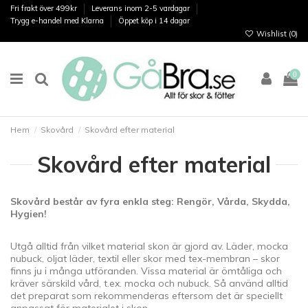
Fri frakt över 499kr
Leverans inom 2-5 vardagar
Trygg e-handel med Klarna
Öppet köp i 14 dagar
Wishlist (
0
)
0
Hem
Skovård
Skovård efter material
Skovård efter material
Skovård består av fyra enkla steg: Rengör, Vårda, Skydda,
Hygien!
Utgå alltid från vilket material skon är gjord av. Läder, mocka
nubuck, oljat läder, textil eller skor med tex-membran – skor
finns ju i många utföranden. Vissa material är ömtåliga och
kräver särskild vård, t.ex. mocka och nubuck. Så använd alltid
det preparat som rekommenderas eftersom det är speciellt