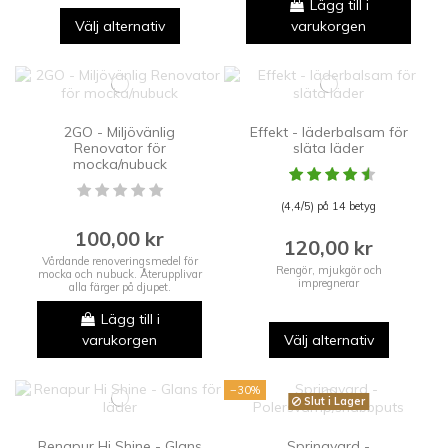
Lägg till i
Välj alternativ
varukorgen
2GO - Miljövänlig
Effekt - läderbalsam för
Renovator för
släta läder
mocka/nubuck
(4,4/5) på 14 betyg
100,00 kr
120,00 kr
Vårdande renoveringsmedel för
Rengör, mjukgör och
mocka och nubuck. Återupplivar
impregnerar
alla färger på djupet.
Lägg till i
varukorgen
Välj alternativ
−30%
Slut i Lager
Renapur Hi Shine - Glans
Springyard -