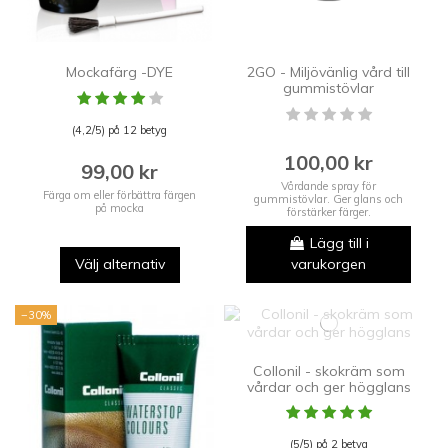
Mockafärg -DYE
2GO - Miljövänlig vård till
gummistövlar
(4,2/5) på 12 betyg
100,00 kr
99,00 kr
Vårdande spray för
Färga om eller förbättra färgen
gummistövlar. Ger glans och
på mocka
förstärker färger.
Lägg till i
Välj alternativ
varukorgen
−30%
Collonil - skokräm som
vårdar och ger högglans
(5/5) på 2 betyg