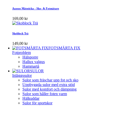
Azzezo Mätsticka - Sko- & Fotmätare
169,00 kr
Skoblock Trä
149,00 kr
FOTSMÄRTA FIX
Fotproblem
Hälsporre
Hallux valgus
Hammartå
SULOR
Inläggssulor
Sulor som fräschar upp fot och sko
Uppbyggda sulor med extra stöd
Sulor med komfort och dämpning
Sulor som håller foten varm
Hälkuddar
Sulor för sportskor