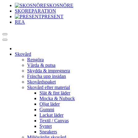
SKOSNÖRE
SKOREPARATION
PRESENT
REA
Skovård
Rengöra
Vårda & putsa
Skydda & impregnera
Fräscha upp insidan
Skovårdspaket
Skovård efter material
Slät & fint läder
Mocka & Nubuck
Oljat läder
Gummi
Lackat läder
Textil / Canvas
Syntet
Sneakers
Miljövänlig skovård