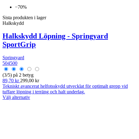
−70%
Sista produkten i lager
Halkskydd
Halkskydd Löpning - Springyard
SportGrip
Springyard
504500
(3/5) på 2 betyg
89,70 kr
299,00 kr
Tekniskt avancerat helfotsskydd utvecklat för optimalt grepp vid
tuffare löpning i terräng och halt underlag.
Välj alternativ