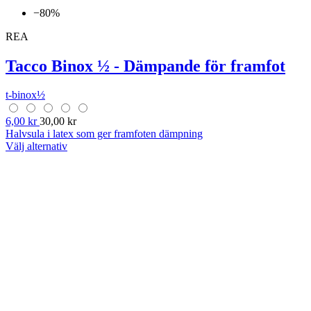
−80%
REA
Tacco Binox ½ - Dämpande för framfot
t-binox½
6,00 kr
30,00 kr
Halvsula i latex som ger framfoten dämpning
Välj alternativ