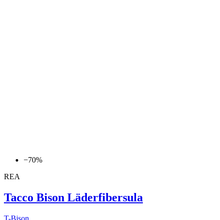
−70%
REA
Tacco Bison Läderfibersula
T-Bison