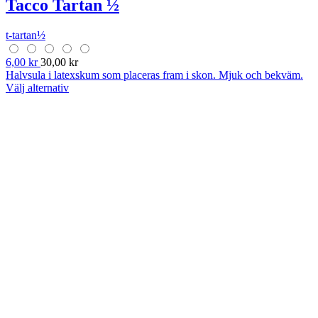
Tacco Tartan ½
t-tartan½
6,00 kr
30,00 kr
Halvsula i latexskum som placeras fram i skon. Mjuk och bekväm.
Välj alternativ