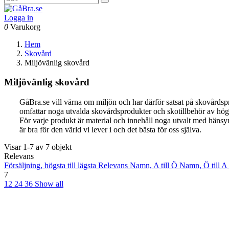
Logga in
0
Varukorg
Hem
Skovård
Miljövänlig skovård
Miljövänlig skovård
GåBra.se vill värna om miljön och har därför satsat på skovårdsp
omfattar noga utvalda skovårdsprodukter och skotillbehör av högs
För varje produkt är material och innehåll noga utvalt med hänsyn 
är bra för den värld vi lever i och det bästa för oss själva.
Visar 1-7 av 7 objekt
Relevans
Försäljning, högsta till lägsta
Relevans
Namn, A till Ö
Namn, Ö till A
7
12
24
36
Show all