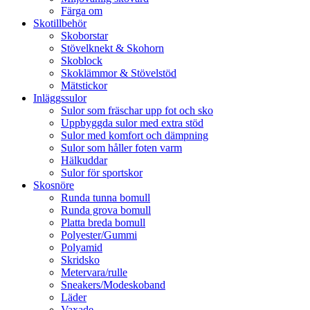
Färga om
Skotillbehör
Skoborstar
Stövelknekt & Skohorn
Skoblock
Skoklämmor & Stövelstöd
Mätstickor
Inläggssulor
Sulor som fräschar upp fot och sko
Uppbyggda sulor med extra stöd
Sulor med komfort och dämpning
Sulor som håller foten varm
Hälkuddar
Sulor för sportskor
Skosnöre
Runda tunna bomull
Runda grova bomull
Platta breda bomull
Polyester/Gummi
Polyamid
Skridsko
Metervara/rulle
Sneakers/Modeskoband
Läder
Vaxade