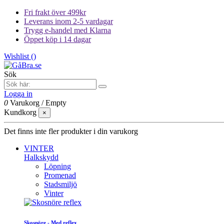
Fri frakt över 499kr
Leverans inom 2-5 vardagar
Trygg e-handel med Klarna
Öppet köp i 14 dagar
Wishlist (
)
Sök
Logga in
0
Varukorg
/
Empty
Kundkorg
×
Det finns inte fler produkter i din varukorg
VINTER
Halkskydd
Löpning
Promenad
Stadsmiljö
Vinter
Skosnöre - Med reflex