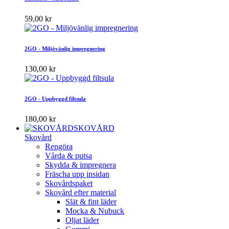
59,00 kr
2GO - Miljövänlig impregnering
130,00 kr
2GO - Uppbyggd filtsula
180,00 kr
SKOVÅRD
Skovård
Rengöra
Vårda & putsa
Skydda & impregnera
Fräscha upp insidan
Skovårdspaket
Skovård efter material
Slät & fint läder
Mocka & Nubuck
Oljat läder