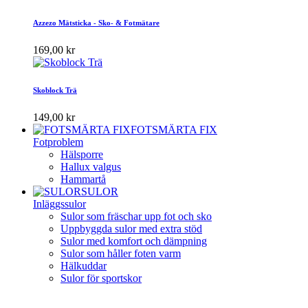
Azzezo Mätsticka - Sko- & Fotmätare
169,00 kr
Skoblock Trä
149,00 kr
FOTSMÄRTA FIX
Fotproblem
Hälsporre
Hallux valgus
Hammartå
SULOR
Inläggssulor
Sulor som fräschar upp fot och sko
Uppbyggda sulor med extra stöd
Sulor med komfort och dämpning
Sulor som håller foten varm
Hälkuddar
Sulor för sportskor