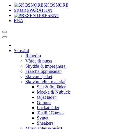
SKOSNÖRE
SKOREPARATION
PRESENT
REA
Skovård
Rengöra
Vårda & putsa
Skydda & impregnera
Fräscha upp insidan
Skovårdspaket
Skovård efter material
Slät & fint läder
Mocka & Nubuck
Oljat läder
Gummi
Lackat läder
Textil / Canvas
Syntet
Sneakers
Miljövänlig skovård