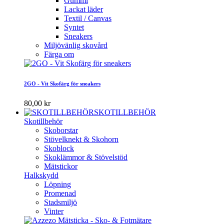
Gummi
Lackat läder
Textil / Canvas
Syntet
Sneakers
Miljövänlig skovård
Färga om
2GO - Vit Skofärg för sneakers
80,00 kr
SKOTILLBEHÖR
Skotillbehör
Skoborstar
Stövelknekt & Skohorn
Skoblock
Skoklämmor & Stövelstöd
Mätstickor
Halkskydd
Löpning
Promenad
Stadsmiljö
Vinter