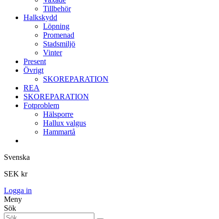
Tillbehör
Halkskydd
Löpning
Promenad
Stadsmiljö
Vinter
Present
Övrigt
SKOREPARATION
REA
SKOREPARATION
Fotproblem
Hälsporre
Hallux valgus
Hammartå
Svenska
SEK kr
Logga in
Meny
Sök