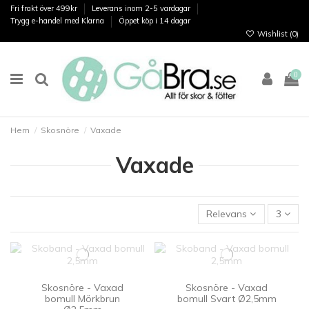
Fri frakt över 499kr
Leverans inom 2-5 vardagar
Trygg e-handel med Klarna
Öppet köp i 14 dagar
Wishlist (
0
)
0
Hem
Skosnöre
Vaxade
Vaxade
Relevans
3
Skosnöre - Vaxad
Skosnöre - Vaxad
bomull Mörkbrun
bomull Svart Ø2,5mm