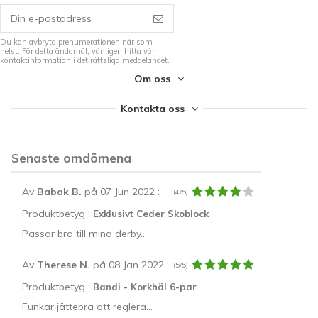
Du kan avbryta prenumerationen när som
helst. För detta ändamål, vänligen hitta vår
kontaktinformation i det rättsliga meddelandet.
Om oss
Kontakta oss
Senaste omdömena
Av
Babak B.
på 07 Jun 2022
:
(4/5)
Produktbetyg :
Exklusivt Ceder Skoblock
Passar bra till mina derby...
Av
Therese N.
på 08 Jan 2022
:
(5/5)
Produktbetyg :
Bandi - Korkhäl 6-par
Funkar jättebra att reglera...