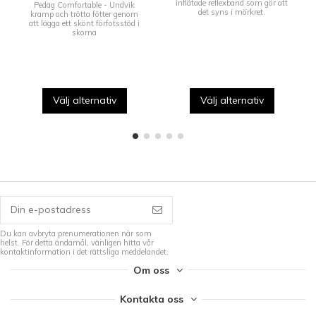
inflätade reflexband som gör att
Pedag Comfortable - Undvik
det syns i mörkret.
kramp och trötta fötter genom
att lägga ett skönt förfotsstöd i
skorna
Välj alternativ
Välj alternativ
Du kan avbryta prenumerationen när som
helst. För detta ändamål, vänligen hitta vår
kontaktinformation i det rättsliga meddelandet.
Om oss
Kontakta oss