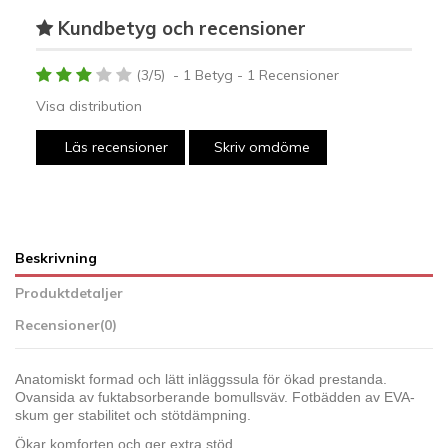
Kundbetyg och recensioner
(
3
/
5
)
-
1
Betyg -
1
Recensioner
Visa distribution
Läs recensioner
Skriv omdöme
Beskrivning
Produktdetaljer
Recensioner
(0)
Anatomiskt formad och lätt inläggssula för ökad prestanda.
Ovansida av fuktabsorberande bomullsväv. Fotbädden av EVA-
skum ger stabilitet och stötdämpning.
Ökar komforten och ger extra stöd.