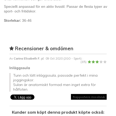
Speciellt anpassad för en aktiv livsstil. Passar de flesta typer av
sport- och fritidskor.
Storlekar:
36-46
Recensioner & omdömen
Av
Carina Elisabeth F.
på
09 Oct 2020 (
2GO - Sport
) :
(
3
/
5
)
Inläggssula
Tunn och lätt inläggssula, passade perfekt i mina
joggingskor.
Sulan är anatomiskt formad men inget extra för
hålfoten.
Rapportera missbruk
Kunder som köpt denna produkt köpte också: