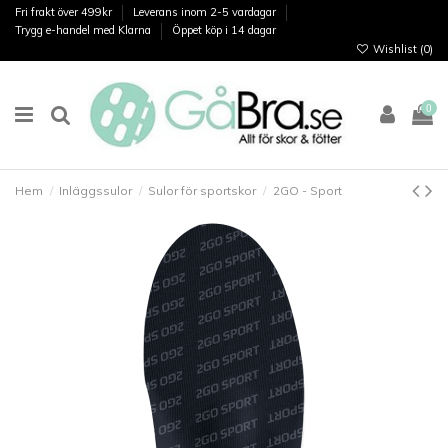
Fri frakt över 499kr
Leverans inom 2-5 vardagar
Trygg e-handel med Klarna
Öppet köp i 14 dagar
Wishlist (
0
)
0
Hem
Inläggssulor
Sulor för sportskor
2GO - Sport