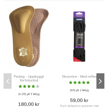
P
Pedag - Uppbyggt
Skosnöre - Med reflex
förfotsstöd
(5/5) på 2 betyg
(4,2/5) på 5 betyg
59,00 kr
180,00 kr
Runt skoband av polyester med