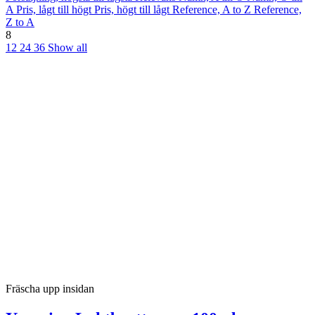
A
Pris, lågt till högt
Pris, högt till lågt
Reference, A to Z
Reference,
Z to A
8
12
24
36
Show all
Fräscha upp insidan