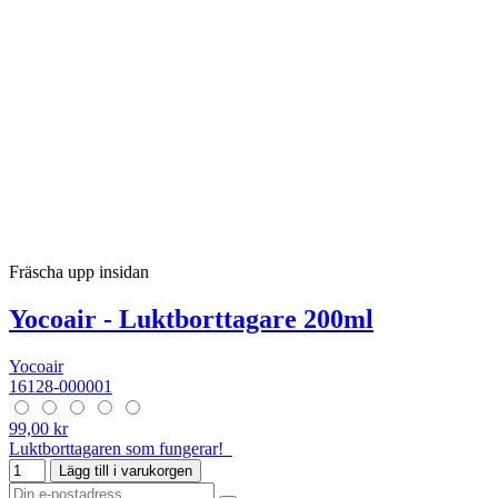
Fräscha upp insidan
Yocoair - Luktborttagare 200ml
Yocoair
16128-000001
99,00 kr
Luktborttagaren som fungerar!
Lägg till i varukorgen