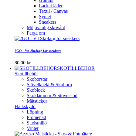
Gummi
Lackat läder
Textil / Canvas
Syntet
Sneakers
Miljövänlig skovård
Färga om
2GO - Vit Skofärg för sneakers
80,00 kr
SKOTILLBEHÖR
Skotillbehör
Skoborstar
Stövelknekt & Skohorn
Skoblock
Skoklämmor & Stövelstöd
Mätstickor
Halkskydd
Löpning
Promenad
Stadsmiljö
Vinter