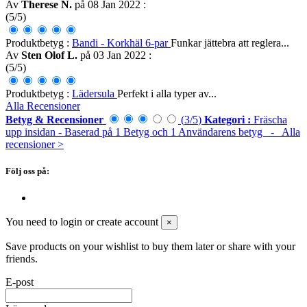
Av
Therese N.
på 08 Jan 2022
:
(5/5)
Produktbetyg :
Bandi - Korkhäl 6-par
Funkar jättebra att reglera...
Av
Sten Olof L.
på 03 Jan 2022
:
(5/5)
Produktbetyg :
Lädersula
Perfekt i alla typer av...
Alla Recensioner
Betyg & Recensioner
(
3
/
5
)
Kategori :
Fräscha
upp insidan
- Baserad på
1
Betyg och
1
Användarens betyg
- Alla
recensioner
>
Följ oss på:
You need to login or create account
×
Save products on your wishlist to buy them later or share with your
friends.
E-post