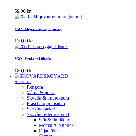
59,00 kr
2GO - Miljövänlig impregnering
130,00 kr
2GO - Uppbyggd filtsula
180,00 kr
SKOVÅRD
Skovård
Rengöra
Vårda & putsa
Skydda & impregnera
Fräscha upp insidan
Skovårdspaket
Skovård efter material
Slät & fint läder
Mocka & Nubuck
Oljat läder