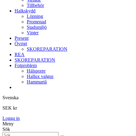
Tillbehör
Halkskydd
Löpning
Promenad
Stadsmiljö
Vinter
Present
Övrigt
SKOREPARATION
REA
SKOREPARATION
Fotproblem
Hälsporre
Hallux valgus
Hammartå
Svenska
SEK kr
Logga in
Meny
Sök