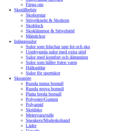
Färga om
Skotillbehör
Skoborstar
Stövelknekt & Skohorn
Skoblock
Skoklämmor & Stövelstöd
Mätstickor
Inläggssulor
Sulor som fräschar upp fot och sko
Uppbyggda sulor med extra stöd
Sulor med komfort och dämpning
Sulor som håller foten varm
Hälkuddar
Sulor för sportskor
Skosnöre
Runda tunna bomull
Runda grova bomull
Platta breda bomull
Polyester/Gummi
Polyamid
Skridsko
Metervara/rulle
Sneakers/Modeskoband
Läder
Vaxade