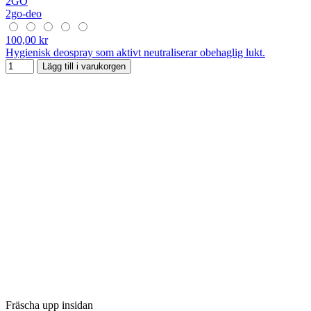
2GO
2go-deo
100,00 kr
Hygienisk deospray som aktivt neutraliserar obehaglig lukt.
Lägg till i varukorgen
Fräscha upp insidan