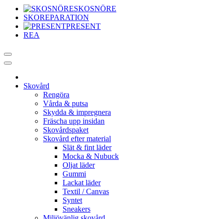
SKOSNÖRE
SKOREPARATION
PRESENT
REA
Skovård
Rengöra
Vårda & putsa
Skydda & impregnera
Fräscha upp insidan
Skovårdspaket
Skovård efter material
Slät & fint läder
Mocka & Nubuck
Oljat läder
Gummi
Lackat läder
Textil / Canvas
Syntet
Sneakers
Miljövänlig skovård