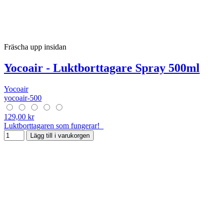
Fräscha upp insidan
Yocoair - Luktborttagare Spray 500ml
Yocoair
yocoair-500
129,00 kr
Luktborttagaren som fungerar!
Lägg till i varukorgen