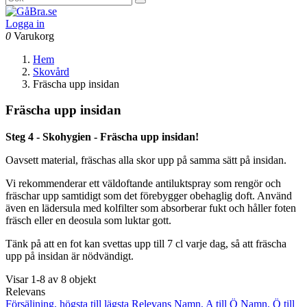
Logga in
0
Varukorg
Hem
Skovård
Fräscha upp insidan
Fräscha upp insidan
Steg 4 - Skohygien - Fräscha upp insidan!
Oavsett material, fräschas alla skor upp på samma sätt på insidan.
Vi rekommenderar ett väldoftande antiluktspray som rengör och
fräschar upp samtidigt som det förebygger obehaglig doft. Använd
även en lädersula med kolfilter som absorberar fukt och håller foten
fräsch eller en deosula som luktar gott.
Tänk på att en fot kan svettas upp till 7 cl varje dag, så att fräscha
upp på insidan är nödvändigt.
Visar 1-8 av 8 objekt
Relevans
Försäljning, högsta till lägsta
Relevans
Namn, A till Ö
Namn, Ö till