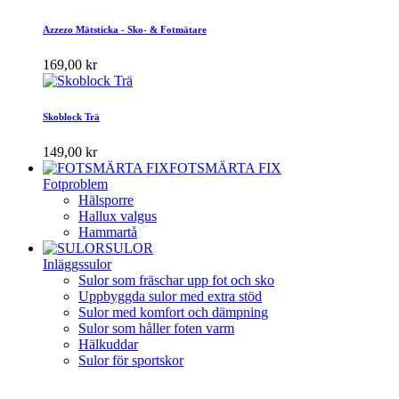
Azzezo Mätsticka - Sko- & Fotmätare
169,00 kr
Skoblock Trä
149,00 kr
FOTSMÄRTA FIX
Fotproblem
Hälsporre
Hallux valgus
Hammartå
SULOR
Inläggssulor
Sulor som fräschar upp fot och sko
Uppbyggda sulor med extra stöd
Sulor med komfort och dämpning
Sulor som håller foten varm
Hälkuddar
Sulor för sportskor