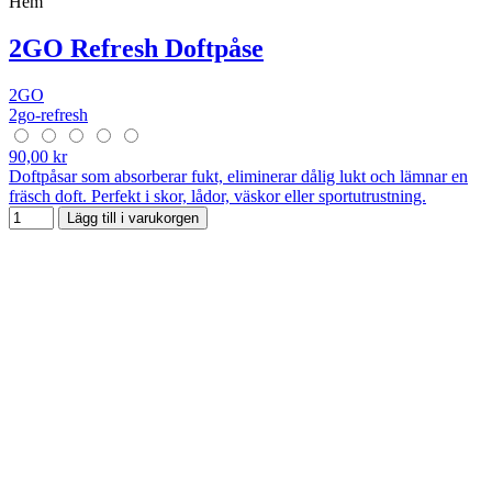
Hem
2GO Refresh Doftpåse
2GO
2go-refresh
90,00 kr
Doftpåsar som absorberar fukt, eliminerar dålig lukt och lämnar en
fräsch doft. Perfekt i skor, lådor, väskor eller sportutrustning.
Lägg till i varukorgen