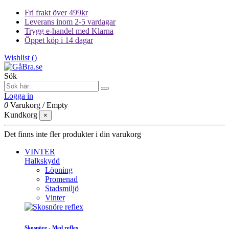
Fri frakt över 499kr
Leverans inom 2-5 vardagar
Trygg e-handel med Klarna
Öppet köp i 14 dagar
Wishlist (
)
Sök
Logga in
0
Varukorg
/
Empty
Kundkorg
×
Det finns inte fler produkter i din varukorg
VINTER
Halkskydd
Löpning
Promenad
Stadsmiljö
Vinter
Skosnöre - Med reflex