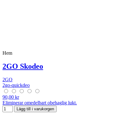
Hem
2GO Skodeo
2GO
2go-quickdeo
90,00 kr
Eliminerar omedelbart obehaglig lukt.
Lägg till i varukorgen