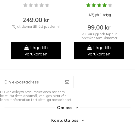
(4/5) på 1 betyg
249,00 kr
99,00 kr
Töj ut skorna till rätt passform!
Mjukar upp och töjer ut
läderskor som klämmer
Lägg till i
Lägg till i
varukorgen
varukorgen
Du kan avbryta prenumerationen när som
helst. För detta ändamål, vänligen hitta vår
kontaktinformation i det rättsliga meddelandet.
Om oss
Kontakta oss