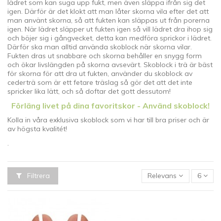
lädret som kan suga upp fukt, men även släppa ifrån sig det
igen. Därför är det klokt att man låter skorna vila efter det att
man använt skorna, så att fukten kan släppas ut från porerna
igen. När lädret släpper ut fukten igen så vill lädret dra ihop sig
och böjer sig i gångvecket, detta kan medföra sprickor i lädret.
Därför ska man alltid använda skoblock när skorna vilar.
Fukten dras ut snabbare och skorna behåller en snygg form
och ökar livslängden på skorna avsevärt. Skoblock i trä är bäst
för skorna för att dra ut fukten, använder du skoblock av
cederträ som är ett fetare träslag så gör det att det inte
spricker lika lätt, och så doftar det gott dessutom!
Förläng livet på dina favoritskor - Använd skoblock!
Kolla in våra exklusiva skoblock som vi har till bra priser och är
av högsta kvalitét!
.
Filtrera
Relevans
6