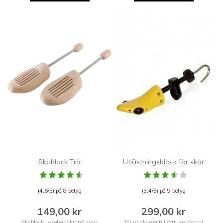
Skoblock Trä
Utlästningsblock för skor
(4,6/5) på 8 betyg
(3,4/5) på 9 betyg
149,00 kr
299,00 kr
Skoblock i obehandlat trä som
Töj ut skorna till rätt passform!