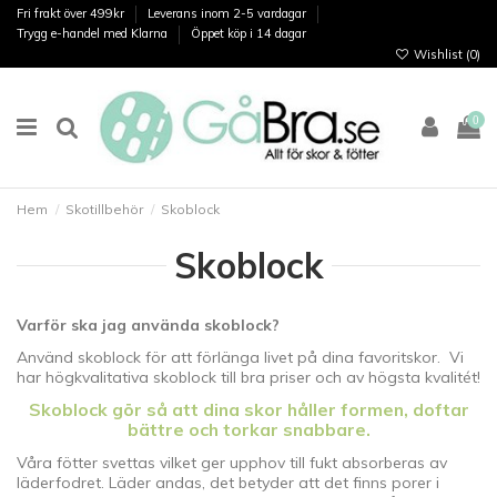
Fri frakt över 499kr
Leverans inom 2-5 vardagar
Trygg e-handel med Klarna
Öppet köp i 14 dagar
Wishlist (
0
)
0
Hem
Skotillbehör
Skoblock
Skoblock
Varför ska jag använda skoblock?
Använd skoblock för att förlänga livet på dina favoritskor. Vi
har högkvalitativa skoblock till bra priser och av högsta kvalitét!
Skoblock gör så att dina skor håller formen, doftar
bättre och torkar snabbare.
Våra fötter svettas vilket ger upphov till fukt absorberas av
läderfodret. Läder andas, det betyder att det finns porer i