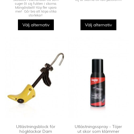
suger åt sig fukten i skorna.
Mängdrabatt! Köp fler spara
mer! Går bra att köpa olika
storlekar!
Välj alternativ
Välj alternativ
Utlästningsblock för
Utlästningsspray - Töjer
högklackar Dam
ut skor som klämmer