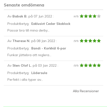
Senaste omdömena
Av
Babak B.
på 07 Jun 2022
:
(4/5)
Produktbetyg :
Exklusivt Ceder Skoblock
Passar bra till mina derby...
Av
Therese N.
på 08 Jan 2022
:
(5/5)
Produktbetyg :
Bandi - Korkhäl 6-par
Funkar jättebra att reglera...
Av
Sten Olof L.
på 03 Jan 2022
:
(5/5)
Produktbetyg :
Lädersula
Perfekt i alla typer av...
Alla Recensioner