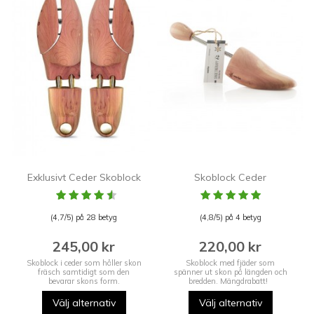
Exklusivt Ceder Skoblock
Skoblock Ceder
(4,7/5) på 28 betyg
(4,8/5) på 4 betyg
245,00 kr
220,00 kr
Skoblock i ceder som håller skon
Skoblock med fjäder som
fräsch samtidigt som den
spänner ut skon på längden och
bevarar skons form.
bredden. Mängdrabatt!
Välj alternativ
Välj alternativ