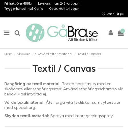
Fri frakt över 499kr
Leverans inom 2-5 vardagar
Trygg e-handel med Klarna
Öppet köp i 14 dagar
Wishlist (
0
)
0
Hem
Skovård
Skovård efter material
Textil / Canvas
Textil / Canvas
Rengöring av textil material:
Borsta bort smuts med en
skoborste eller rengöringssten. Använd rengöringsschampo vid
behov. Maskintvätta ej.
Vårda textilmaterial:
Återfärga vita textilskor samt yttersulor
med specialfärg.
Skydda textil-material:
Spraya med impregneringsspray.