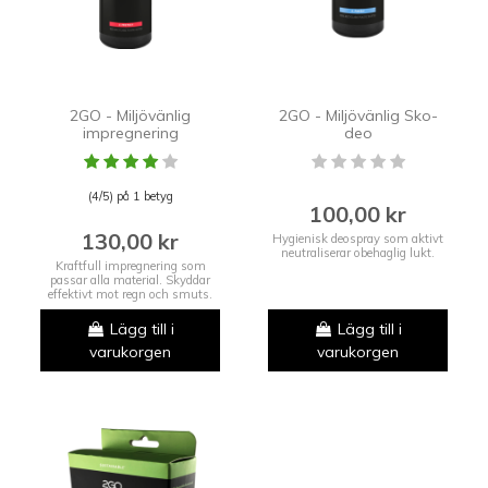
2GO - Miljövänlig
2GO - Miljövänlig Sko-
impregnering
deo
(4/5) på 1 betyg
100,00 kr
130,00 kr
Hygienisk deospray som aktivt
neutraliserar obehaglig lukt.
Kraftfull impregnering som
passar alla material. Skyddar
effektivt mot regn och smuts.
Lägg till i
Lägg till i
varukorgen
varukorgen