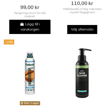
110,00 kr
99,00 kr
Heltäckande vit färg med extra
mycket färgpigment
Rengöringsskum för alla
material.
Lägg till i
varukorgen
Välj alternativ
−20%
Slut i Lager