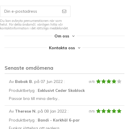
Du kan avbryta prenumerationen när som
helst. För detta ändamål, vänligen hitta vår
kontaktinformation i det rättsliga meddelandet.
Om oss
Kontakta oss
Senaste omdömena
Av
Babak B.
på 07 Jun 2022
:
(4/5)
Produktbetyg :
Exklusivt Ceder Skoblock
Passar bra till mina derby...
Av
Therese N.
på 08 Jan 2022
:
(5/5)
Produktbetyg :
Bandi - Korkhäl 6-par
Funkar jättebra att reglera...