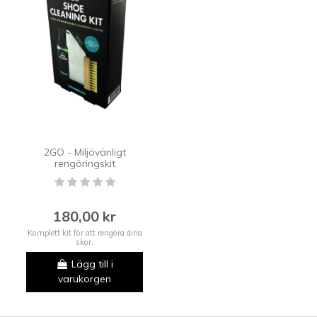
2GO - Miljövänligt
rengöringskit
180,00 kr
Komplett kit för att rengöra dina
skor.
Lägg till i
varukorgen