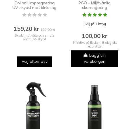
Collonil Impregnering
2GO - Miljövänlig
UV-skydd mot blekning
skorengöring
(5/5) på 1 betyg
159,20 kr
199,00 kr
100,00 kr
Skydd mot väta och smuts
samt UV-skydd
Effektivt på fläckar. Biologiskt
nedbrytbar.
Lägg till i
Välj alternativ
varukorgen