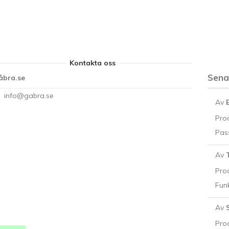
Kontakta oss
Sen
åbra.se
info@gabra.se
Av
Pro
Pass
Av
Pro
Funk
Av
Pro