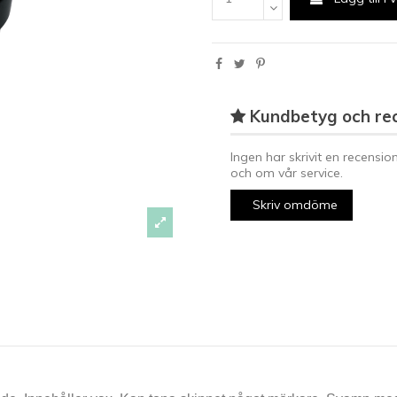
Kundbetyg och re
Ingen har skrivit en recensio
och om vår service.
Skriv omdöme