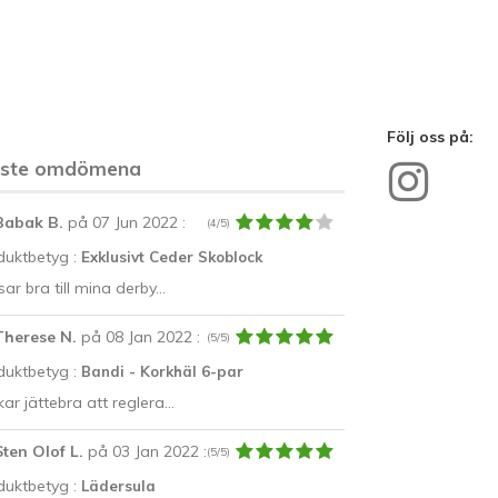
Följ oss på:
aste omdömena
Babak B.
på 07 Jun 2022
:
(4/5)
duktbetyg :
Exklusivt Ceder Skoblock
ar bra till mina derby...
Therese N.
på 08 Jan 2022
:
(5/5)
duktbetyg :
Bandi - Korkhäl 6-par
ar jättebra att reglera...
Sten Olof L.
på 03 Jan 2022
:
(5/5)
duktbetyg :
Lädersula