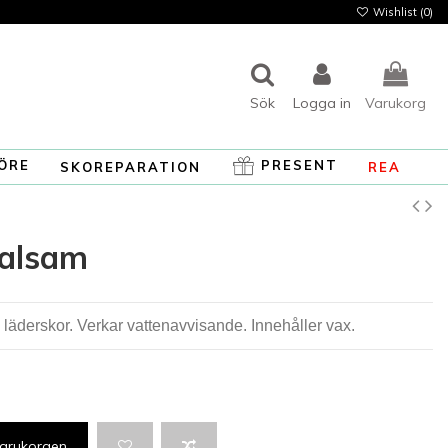
Wishlist (
0
)
Sök
Logga in
Varukorg
ÖRE
PRESENT
SKOREPARATION
REA
balsam
läderskor. Verkar vattenavvisande. Innehåller vax.
 varukorgen