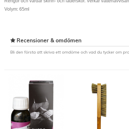
Rengör och vårdar skinn- och läderskor. Verkar vattenavvisa
Volym: 65ml
Recensioner & omdömen
Bli den första att skriva ett omdöme och vad du tycker om pro