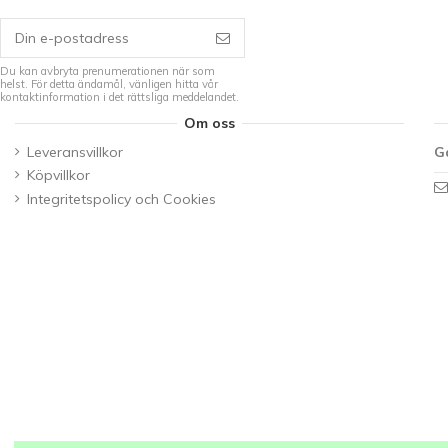
Du kan avbryta prenumerationen när som
helst. För detta ändamål, vänligen hitta vår
kontaktinformation i det rättsliga meddelandet.
Om oss
Leveransvillkor
G
Köpvillkor
Integritetspolicy och Cookies