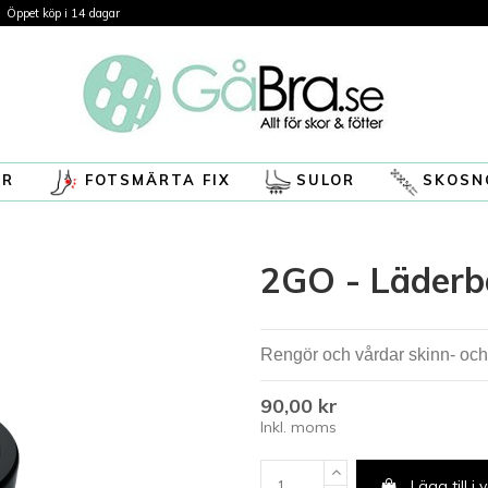
Öppet köp i 14 dagar
ÖR
FOTSMÄRTA FIX
SULOR
SKOSN
2GO - Läder
Rengör och vårdar skinn- och 
90,00 kr
Inkl. moms
Lägg till i