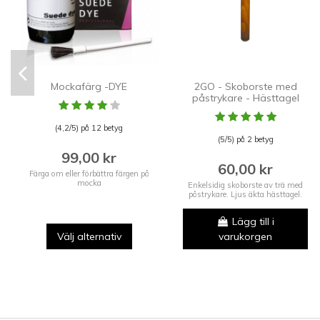
Mockafärg -DYE
2GO - Skoborste med
påstrykare - Hästtagel
(4,2/5) på 12 betyg
(5/5) på 2 betyg
99,00 kr
60,00 kr
Färga om eller förbättra färgen på
mocka
Enkelsidig skoborste av trä med
påstrykare. Ljus äkta hästtagel.
Lägg till i
Välj alternativ
varukorgen