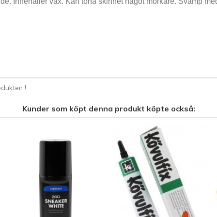
nde. Innehåller vax. Kan tona skinnet något mörkare. Svamp medf
dukten !
Kunder som köpt denna produkt köpte också: