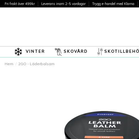
Fri frakt över 499kr
Leverans inom 2-5 vardagar
Trygg e-handel med Klarna
VINTER
SKOVÅRD
SKOTILLBEH
Hem
2GO - Läderbalsam