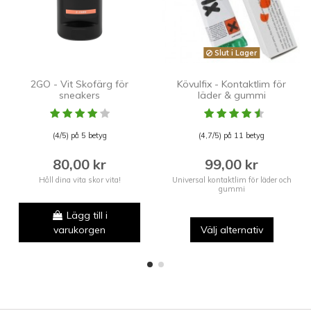
Slut i Lager
2GO - Vit Skofärg för
Kövulfix - Kontaktlim för
sneakers
läder & gummi
(4/5) på 5 betyg
(4,7/5) på 11 betyg
80,00 kr
99,00 kr
Håll dina vita skor vita!
Universal kontaktlim för läder och
gummi
Lägg till i
varukorgen
Välj alternativ