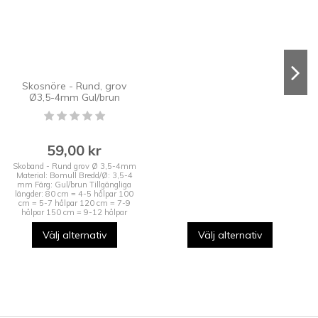
Skosnöre - Rund, grov
Ø3,5-4mm Gul/brun
59,00 kr
Skoband - Rund grov Ø 3,5-4mm
Material: Bomull Bredd/Ø: 3,5-4
mm Färg: Gul/brun Tillgängliga
längder: 80 cm = 4-5 hålpar 100
cm = 5-7 hålpar 120 cm = 7-9
hålpar 150 cm = 9-12 hålpar
Välj alternativ
Välj alternativ