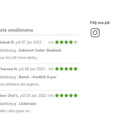
Följ oss på:
aste omdömena
Babak B.
på 07 Jun 2022
:
(4/5)
duktbetyg :
Exklusivt Ceder Skoblock
ar bra till mina derby...
Therese N.
på 08 Jan 2022
:
(5/5)
duktbetyg :
Bandi - Korkhäl 6-par
ar jättebra att reglera...
Sten Olof L.
på 03 Jan 2022
:
(5/5)
duktbetyg :
Lädersula
ekt i alla typer av...