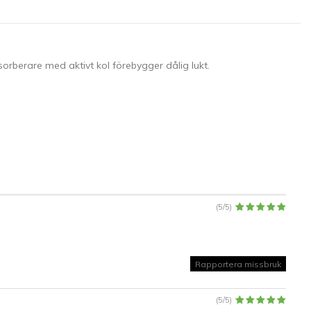
rberare med aktivt kol förebygger dålig lukt.
(
5
/
5
)
Rapportera missbruk
(
5
/
5
)