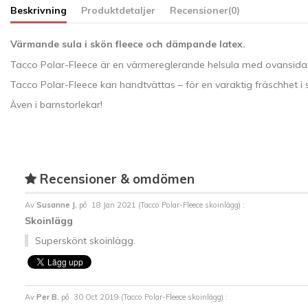
Beskrivning
Produktdetaljer
Recensioner
(0)
Värmande sula i skön fleece och dämpande latex.
Tacco Polar-Fleece är en värmereglerande helsula med ovansida i 
Tacco Polar-Fleece kan handtvättas – för en varaktig fräschhet i 
Även i barnstorlekar!
Recensioner & omdömen
Av
Susanne J.
på
18 Jan 2021 (
Tacco Polar-Fleece skoinlägg
) :
Skoinlägg
Superskönt skoinlägg.
Av
Per B.
på
30 Oct 2019 (
Tacco Polar-Fleece skoinlägg
) :