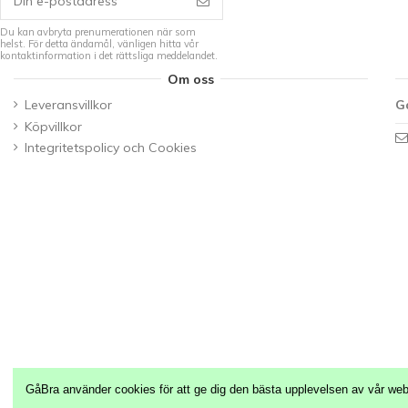
Du kan avbryta prenumerationen när som
helst. För detta ändamål, vänligen hitta vår
kontaktinformation i det rättsliga meddelandet.
Om oss
Leveransvillkor
G
Köpvillkor
Integritetspolicy och Cookies
GåBra använder cookies för att ge dig den bästa upplevelsen av vår web