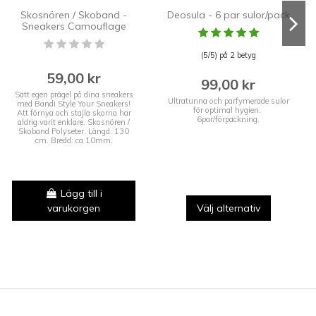
Skosnören / Skoband -
Deosula - 6 par sulor/pack
Sneakers Camouflage
(5/5) på 2 betyg
59,00 kr
99,00 kr
Sätt egen prägel på dina sneakers
Ultratunna och parfymerade sulor
med Bandi Style Your Sneakers!
för optimal hygien.
Att förnya och stajla skorna har
6par/förpackning.
aldrig varit enklare. Skosnören /
Skoband Polyseter. Längd: 130
cm. Bredd: ca 10mm.
Lägg till i
varukorgen
Välj alternativ