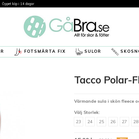
Öppet köp i 14 dagar
ÖR
FOTSMÄRTA FIX
SULOR
SKOSN
Tacco Polar-F
Värmande sula i skön fleece 
Välj Storlek:
23
24
25
26
27
28