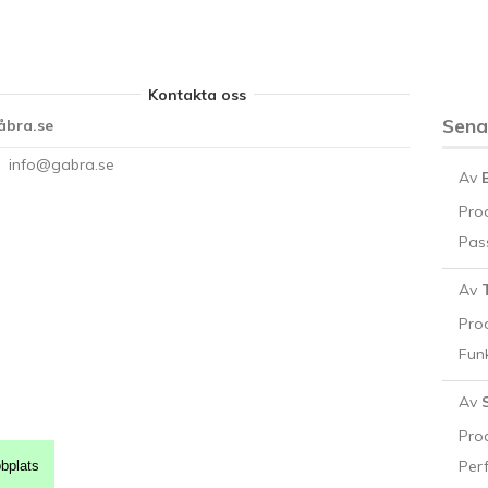
Kontakta oss
Sen
åbra.se
info@gabra.se
Av
Pro
Pass
Av
Pro
Funk
Av
Pro
Perf
bplats