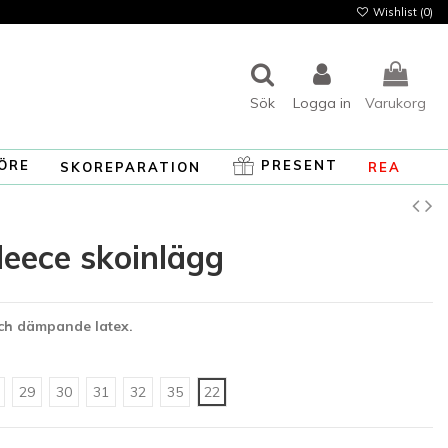
Wishlist (
0
)
Sök
Logga in
Varukorg
ÖRE
PRESENT
SKOREPARATION
REA
leece skoinlägg
och dämpande latex.
29
30
31
32
35
22