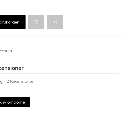
 varukorgen
ecesula
censioner
g -
2
Recensioner
kriv omdöme