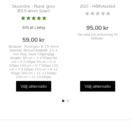
Skosnöre - Rund, grov
2GO - Hålfotsstöd
Ø3,5-4mm Svart
95,00 kr
(5/5) på 1 betyg
Ger stöd och avlastning till
59,00 kr
hålfoten.
Skoband - Rund grov Ø 3,5-4mm
Material: Bomull Bredd/Ø: 3,5-4
mm Färg: Svart Tillgängliga
längder: 65 cm = 2-4 hålpar 80
cm = 4-5 hålpar 90 cm = 5-6
hålpar 100 cm = 5-7 hålpar 120
cm = 7-9 hålpar 150 cm = 9-12
hålpar 180 cm = 11-13 hålpar
200 cm = 12-14 hålpar
Välj alternativ
Välj alternativ