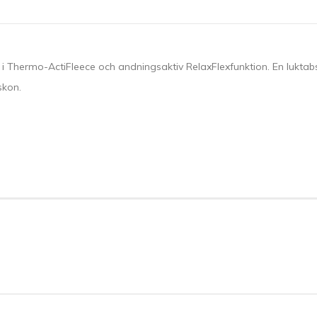
Thermo-ActiFleece och andningsaktiv RelaxFlexfunktion. En luktabso
skon.