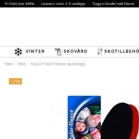
Fri frakt över 499kr
Leverans inom 2-5 vardagar
Trygg e-handel med Klarna
VINTER
SKOVÅRD
SKOTILLBEH
Hem
REA
Tacco Polar-Fleece skoinlägg
−75%