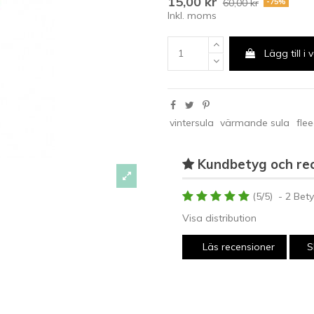
15,00 kr
60,00 kr
-75%
Inkl. moms
Lägg till i
vintersula
värmande sula
fle
Kundbetyg och re
(
5
/
5
)
-
2
Bety
Visa distribution
Läs recensioner
S