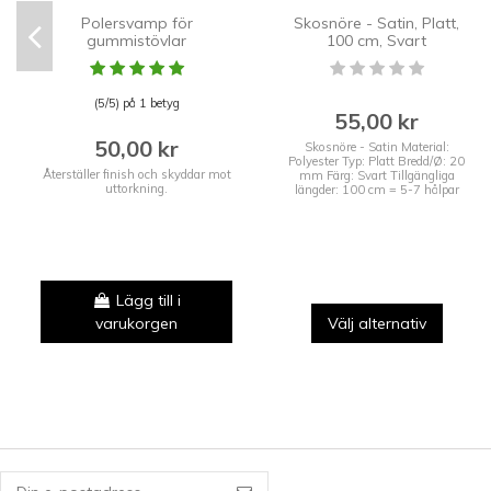
Polersvamp för
Skosnöre - Satin, Platt,
gummistövlar
100 cm, Svart
(5/5) på 1 betyg
55,00 kr
50,00 kr
Skosnöre - Satin Material:
Polyester Typ: Platt Bredd/Ø: 20
Återställer finish och skyddar mot
mm Färg: Svart Tillgängliga
uttorkning.
längder: 100 cm = 5-7 hålpar
Lägg till i
varukorgen
Välj alternativ