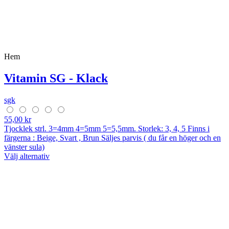
Hem
Vitamin SG - Klack
sgk
55,00 kr
Tjocklek strl. 3=4mm 4=5mm 5=5,5mm. Storlek: 3, 4, 5 Finns i
färgerna : Beige, Svart , Brun Säljes parvis ( du får en höger och en
vänster sula)
Välj alternativ