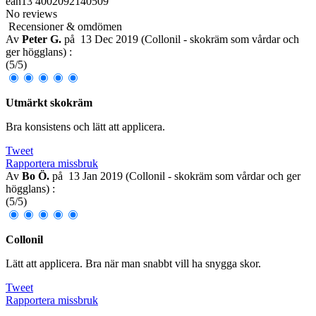
ean13
4002092140509
No reviews
Recensioner & omdömen
Av
Peter G.
på
13 Dec 2019 (
Collonil - skokräm som vårdar och
ger högglans
) :
(
5
/
5
)
Utmärkt skokräm
Bra konsistens och lätt att applicera.
Tweet
Rapportera missbruk
Av
Bo Ö.
på
13 Jan 2019 (
Collonil - skokräm som vårdar och ger
högglans
) :
(
5
/
5
)
Collonil
Lätt att applicera. Bra när man snabbt vill ha snygga skor.
Tweet
Rapportera missbruk