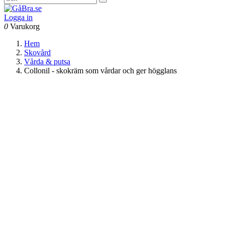
Logga in
0
Varukorg
Hem
Skovård
Vårda & putsa
Collonil - skokräm som vårdar och ger högglans