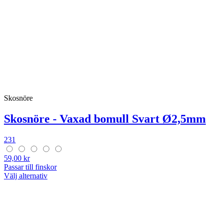
Skosnöre
Skosnöre - Vaxad bomull Svart Ø2,5mm
231
59,00 kr
Passar till finskor
Välj alternativ