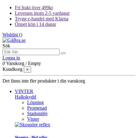
Fri frakt över 499kr
Leverans inom 2-5 vardagar
Trygg e-handel med Klarna
Öppet köp i 14 dagar
Wishlist (
)
Sök
Logga in
0
Varukorg
/
Empty
Kundkorg
×
Det finns inte fler produkter i din varukorg
VINTER
Halkskydd
Löpning
Promenad
Stadsmiljö
Vinter
Skosnöre - Med reflex