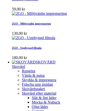
59,00 kr
2GO - Miljövänlig impregnering
130,00 kr
2GO - Uppbyggd filtsula
180,00 kr
SKOVÅRD
Skovård
Rengöra
Vårda & putsa
Skydda & impregnera
Fräscha upp insidan
Skovårdspaket
Skovård efter material
Slät & fint läder
Mocka & Nubuck
Oljat läder