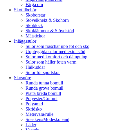
Färga om
Skotillbehör
Skoborstar
Stövelknekt & Skohorn
Skoblock
Skoklämmor & Stövelstöd
Mätstickor
Inläggssulor
Sulor som fräschar upp fot och sko
Uppbyggda sulor med extra stöd
Sulor med komfort och dämpning
Sulor som håller foten varm
Hälkuddar
Sulor för sportskor
Skosnöre
Runda tunna bomull
Runda grova bomull
Platta breda bomull
Polyester/Gummi
Polyamid
Skridsko
Metervara/rulle
Sneakers/Modeskoband
Läder
Vaxade