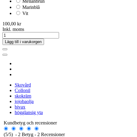
Mellanbrun
Marinblå
Vit
100,00 kr
Inkl. moms
Lägg till i varukorgen
Skovård
Collonil
skokräm
jojobaolja
bivax
högglansig yta
Kundbetyg och recensioner
(
5
/
5
)
-
2
Betyg -
2
Recensioner