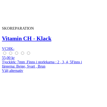
SKOREPARATION
Vitamin CH - Klack
VCHK-
55,00 kr
Tjocklek: 7mm .Finns i storlekarna : 2 , 3, 4, 5Finns i
färgerna: Beige, Svart , Brun
Välj alternativ