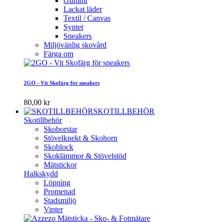
Gummi
Lackat läder
Textil / Canvas
Syntet
Sneakers
Miljövänlig skovård
Färga om
2GO - Vit Skofärg för sneakers
80,00 kr
SKOTILLBEHÖR
Skotillbehör
Skoborstar
Stövelknekt & Skohorn
Skoblock
Skoklämmor & Stövelstöd
Mätstickor
Halkskydd
Löpning
Promenad
Stadsmiljö
Vinter