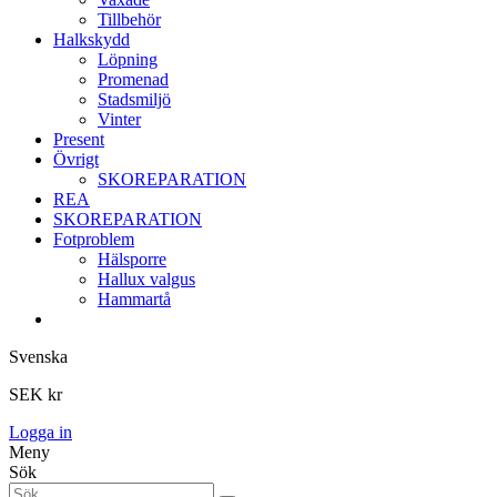
Tillbehör
Halkskydd
Löpning
Promenad
Stadsmiljö
Vinter
Present
Övrigt
SKOREPARATION
REA
SKOREPARATION
Fotproblem
Hälsporre
Hallux valgus
Hammartå
Svenska
SEK kr
Logga in
Meny
Sök