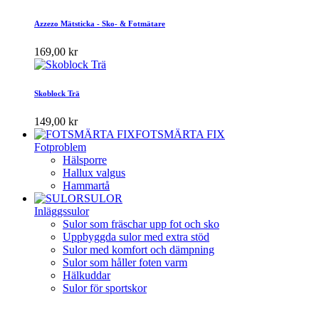
Azzezo Mätsticka - Sko- & Fotmätare
169,00 kr
Skoblock Trä
149,00 kr
FOTSMÄRTA FIX
Fotproblem
Hälsporre
Hallux valgus
Hammartå
SULOR
Inläggssulor
Sulor som fräschar upp fot och sko
Uppbyggda sulor med extra stöd
Sulor med komfort och dämpning
Sulor som håller foten varm
Hälkuddar
Sulor för sportskor