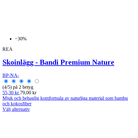
−30%
REA
Skoinlägg - Bandi Premium Nature
BP-NA-
(4/5) på 2 betyg
55,30 kr
79,00 kr
Mjuk och behaglig komfortsula av naturliga material som bambu
och kokosfiber
Välj alternativ