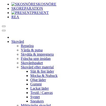
SKOSNÖRE
SKOREPARATION
PRESENT
REA
Skovård
Rengöra
Vårda & putsa
Skydda & impregnera
Fräscha upp insidan
Skovårdspaket
Skovård efter material
Slät & fint läder
Mocka & Nubuck
Oljat läder
Gummi
Lackat läder
Textil / Canvas
Syntet
Sneakers
Miljövänlig skovård