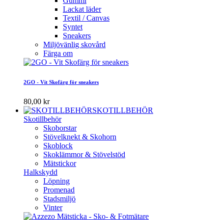
Gummi
Lackat läder
Textil / Canvas
Syntet
Sneakers
Miljövänlig skovård
Färga om
2GO - Vit Skofärg för sneakers
80,00 kr
SKOTILLBEHÖR
Skotillbehör
Skoborstar
Stövelknekt & Skohorn
Skoblock
Skoklämmor & Stövelstöd
Mätstickor
Halkskydd
Löpning
Promenad
Stadsmiljö
Vinter