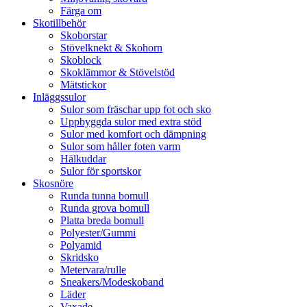
Färga om
Skotillbehör
Skoborstar
Stövelknekt & Skohorn
Skoblock
Skoklämmor & Stövelstöd
Mätstickor
Inläggssulor
Sulor som fräschar upp fot och sko
Uppbyggda sulor med extra stöd
Sulor med komfort och dämpning
Sulor som håller foten varm
Hälkuddar
Sulor för sportskor
Skosnöre
Runda tunna bomull
Runda grova bomull
Platta breda bomull
Polyester/Gummi
Polyamid
Skridsko
Metervara/rulle
Sneakers/Modeskoband
Läder
Vaxade