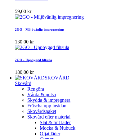
59,00 kr
2GO - Miljövänlig impregnering
130,00 kr
2GO - Uppbyggd filtsula
180,00 kr
SKOVÅRD
Skovård
Rengöra
Vårda & putsa
Skydda & impregnera
Fräscha upp insidan
Skovårdspaket
Skovård efter material
Slät & fint läder
Mocka & Nubuck
Oljat läder