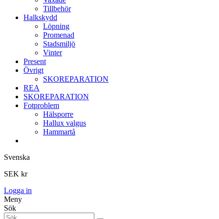
Tillbehör
Halkskydd
Löpning
Promenad
Stadsmiljö
Vinter
Present
Övrigt
SKOREPARATION
REA
SKOREPARATION
Fotproblem
Hälsporre
Hallux valgus
Hammartå
Svenska
SEK kr
Logga in
Meny
Sök