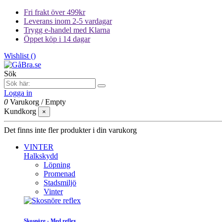
Fri frakt över 499kr
Leverans inom 2-5 vardagar
Trygg e-handel med Klarna
Öppet köp i 14 dagar
Wishlist (
)
Sök
Logga in
0
Varukorg
/
Empty
Kundkorg
×
Det finns inte fler produkter i din varukorg
VINTER
Halkskydd
Löpning
Promenad
Stadsmiljö
Vinter
Skosnöre - Med reflex