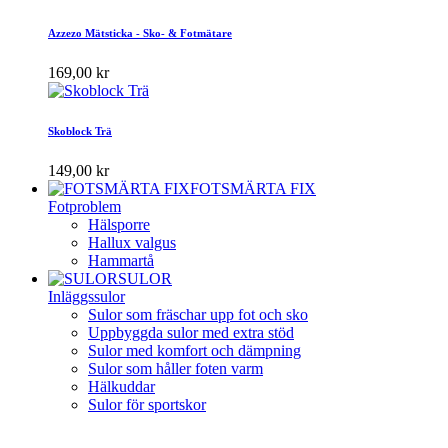
Azzezo Mätsticka - Sko- & Fotmätare
169,00 kr
Skoblock Trä
149,00 kr
FOTSMÄRTA FIX
Fotproblem
Hälsporre
Hallux valgus
Hammartå
SULOR
Inläggssulor
Sulor som fräschar upp fot och sko
Uppbyggda sulor med extra stöd
Sulor med komfort och dämpning
Sulor som håller foten varm
Hälkuddar
Sulor för sportskor