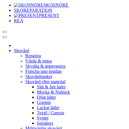
SKOSNÖRE
SKOREPARATION
PRESENT
REA
Skovård
Rengöra
Vårda & putsa
Skydda & impregnera
Fräscha upp insidan
Skovårdspaket
Skovård efter material
Slät & fint läder
Mocka & Nubuck
Oljat läder
Gummi
Lackat läder
Textil / Canvas
Syntet
Sneakers
Miljövänlig skovård