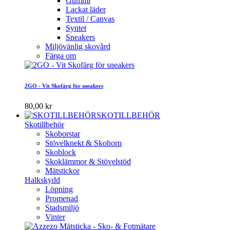
Gummi
Lackat läder
Textil / Canvas
Syntet
Sneakers
Miljövänlig skovård
Färga om
2GO - Vit Skofärg för sneakers
80,00 kr
SKOTILLBEHÖR
Skotillbehör
Skoborstar
Stövelknekt & Skohorn
Skoblock
Skoklämmor & Stövelstöd
Mätstickor
Halkskydd
Löpning
Promenad
Stadsmiljö
Vinter