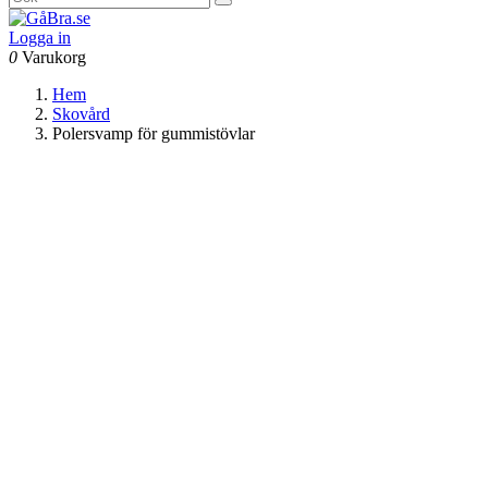
Logga in
0
Varukorg
Hem
Skovård
Polersvamp för gummistövlar