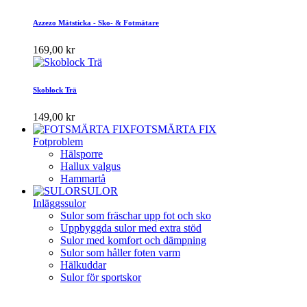
Azzezo Mätsticka - Sko- & Fotmätare
169,00 kr
Skoblock Trä
149,00 kr
FOTSMÄRTA FIX
Fotproblem
Hälsporre
Hallux valgus
Hammartå
SULOR
Inläggssulor
Sulor som fräschar upp fot och sko
Uppbyggda sulor med extra stöd
Sulor med komfort och dämpning
Sulor som håller foten varm
Hälkuddar
Sulor för sportskor