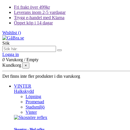
Fri frakt över 499kr
Leverans inom 2-5 vardagar
Trygg e-handel med Klarna
Öppet köp i 14 dagar
Wishlist (
)
Sök
Logga in
0
Varukorg
/
Empty
Kundkorg
×
Det finns inte fler produkter i din varukorg
VINTER
Halkskydd
Löpning
Promenad
Stadsmiljö
Vinter
Skosnöre - Med reflex