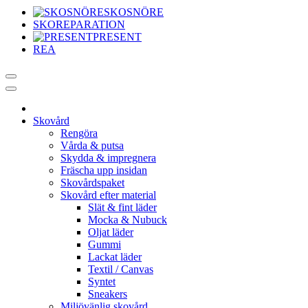
SKOSNÖRE
SKOREPARATION
PRESENT
REA
Skovård
Rengöra
Vårda & putsa
Skydda & impregnera
Fräscha upp insidan
Skovårdspaket
Skovård efter material
Slät & fint läder
Mocka & Nubuck
Oljat läder
Gummi
Lackat läder
Textil / Canvas
Syntet
Sneakers
Miljövänlig skovård