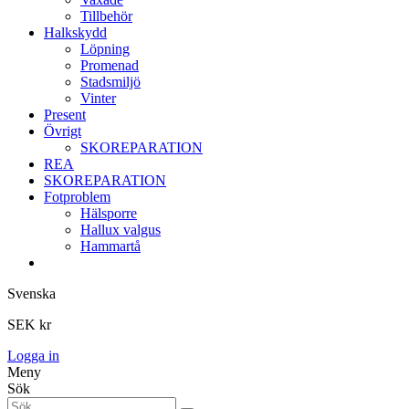
Tillbehör
Halkskydd
Löpning
Promenad
Stadsmiljö
Vinter
Present
Övrigt
SKOREPARATION
REA
SKOREPARATION
Fotproblem
Hälsporre
Hallux valgus
Hammartå
Svenska
SEK kr
Logga in
Meny
Sök