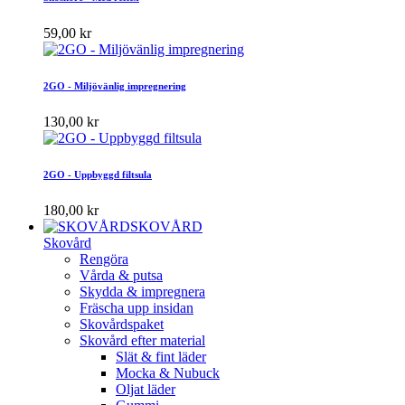
59,00 kr
2GO - Miljövänlig impregnering
130,00 kr
2GO - Uppbyggd filtsula
180,00 kr
SKOVÅRD
Skovård
Rengöra
Vårda & putsa
Skydda & impregnera
Fräscha upp insidan
Skovårdspaket
Skovård efter material
Slät & fint läder
Mocka & Nubuck
Oljat läder