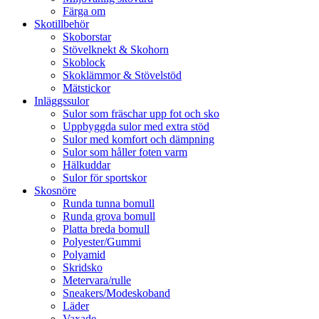
Färga om
Skotillbehör
Skoborstar
Stövelknekt & Skohorn
Skoblock
Skoklämmor & Stövelstöd
Mätstickor
Inläggssulor
Sulor som fräschar upp fot och sko
Uppbyggda sulor med extra stöd
Sulor med komfort och dämpning
Sulor som håller foten varm
Hälkuddar
Sulor för sportskor
Skosnöre
Runda tunna bomull
Runda grova bomull
Platta breda bomull
Polyester/Gummi
Polyamid
Skridsko
Metervara/rulle
Sneakers/Modeskoband
Läder
Vaxade