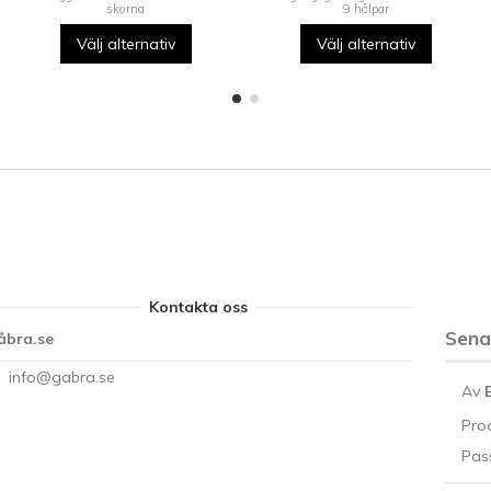
skorna
9 hålpar
Välj alternativ
Välj alternativ
Kontakta oss
Sen
åbra.se
info@gabra.se
Av
Pro
Pass