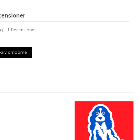
censioner
g -
1
Recensioner
kriv omdöme