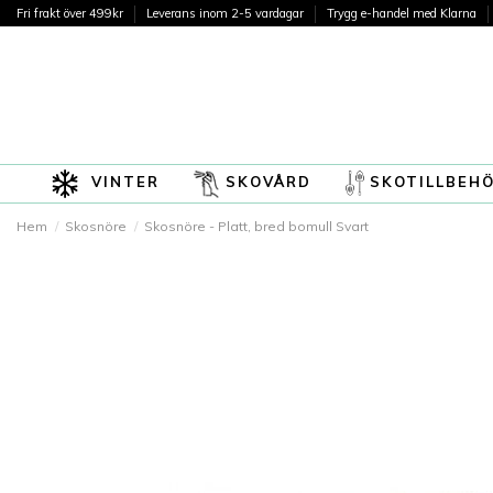
Fri frakt över 499kr
Leverans inom 2-5 vardagar
Trygg e-handel med Klarna
VINTER
SKOVÅRD
SKOTILLBEH
Hem
Skosnöre
Skosnöre - Platt, bred bomull Svart