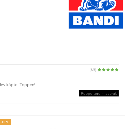
(
5
/
5
)
lev köpta. Toppen!
Rapportera missbruk
−80%