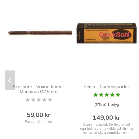
Skosnöre - Vaxad bomull
Renia - Gummispackel
Mörkbrun Ø2,5mm
(5/5) på 1 betyg
59,00 kr
149,00 kr
Passar till finskor
Gummispackel, Perfekt för att
laga hål i sulor, skydda och limma
kanter på skateboardskor mm.