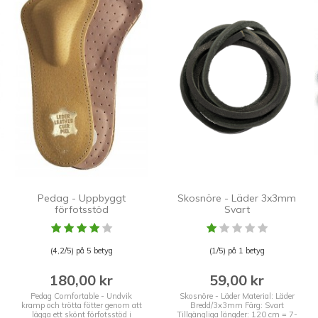
Pedag - Uppbyggt
Skosnöre - Läder 3x3mm
förfotsstöd
Svart
(4,2/5) på 5 betyg
(1/5) på 1 betyg
180,00 kr
59,00 kr
Pedag Comfortable - Undvik
Skosnöre - Läder Material: Läder
kramp och trötta fötter genom att
Bredd/3x3mm Färg: Svart
lägga ett skönt förfotsstöd i
Tillgängliga längder: 120 cm = 7-