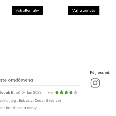
Välj alternativ
Välj alternativ
Följ oss på:
aste omdömena
Babak B.
på 07 Jun 2022
:
(4/5)
duktbetyg :
Exklusivt Ceder Skoblock
ar bra till mina derby...