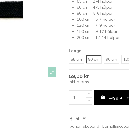
65 cm = 2-4 hålpar
80 cm = 4-5 hålpar
90 cm = 5-6 hålpar
100 cm = 5-7 hålpar
120 cm = 7-9 hålpar
150 cm = 9-12 hålpar
200 cm =
12-14 hålpar
Längd
65 cm
80 cm
90 cm
10
59,00 kr
Inkl. moms
Lägg till i
bandi
skoband
bomullsskoba