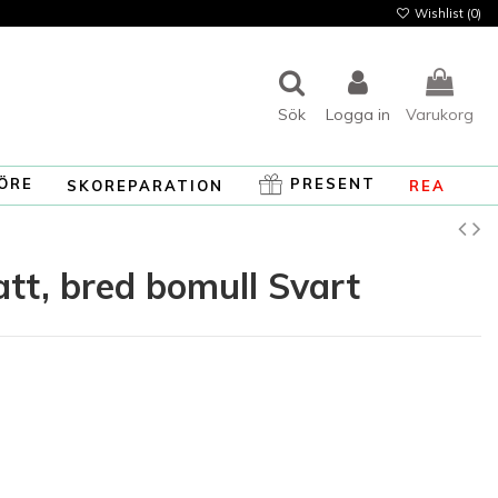
Wishlist (
0
)
Sök
Logga in
Varukorg
ÖRE
PRESENT
SKOREPARATION
REA
att, bred bomull Svart