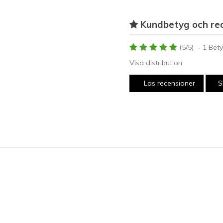
Kundbetyg och re
(
5
/
5
)
-
1
Bety
Visa distribution
Läs recensioner
S