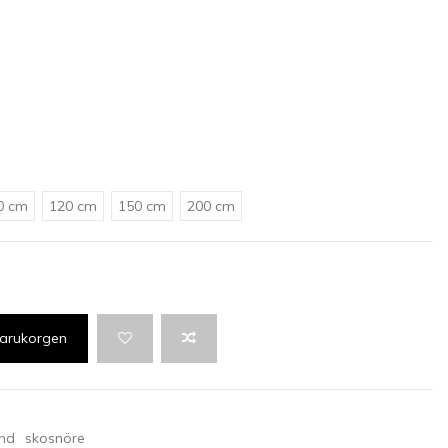
0 cm
120 cm
150 cm
200 cm
 varukorgen
nd
skosnöre