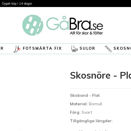
Öppet köp i 14 dagar
ÖR
FOTSMÄRTA FIX
SULOR
SKOSN
Skosnöre - Pl
Skoband - Flat
Material:
Bomull
Färg:
Svart
Tillgängliga längder: