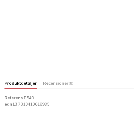
Produktdetaljer
Recensioner
(0)
Referens
B540
ean13
7313413618995