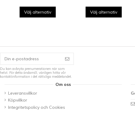
Välj alternativ
Välj alternativ
Du kan avbryta prenumerationen när som
helst. För detta ändamål, vänligen hitta vår
kontaktinformation i det rättsliga meddelandet.
Om oss
Leveransvillkor
G
Köpvillkor
Integritetspolicy och Cookies