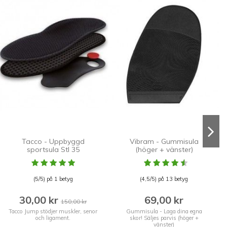
Tacco - Uppbyggd
Vibram - Gummisula
sportsula Stl 35
(höger + vänster)
(5/5) på 1 betyg
(4,5/5) på 13 betyg
30,00 kr
69,00 kr
150,00 kr
Tacco Jump stödjer muskler, senor
Gummisula - Laga dina egna
och ligament.
skor! Säljes parvis (höger +
vänster)