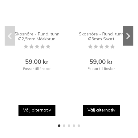
Skosnöre - Rund, tunn
Skosnöre - Rund, tunn
Ø2,5mm Mörkbrun
Ø3mm Svart
59,00 kr
59,00 kr
Passar till finskor
Passar till finskor
Välj alternativ
Välj alternativ