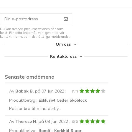
Du kan avbryta prenumerationen när som
helst. För detta ändamål, vänligen hitta vår
kontaktinformation i det rättsliga meddelandet.
Om oss
Kontakta oss
Senaste omdömena
Av
Babak B.
på 07 Jun 2022
:
(4/5)
Produktbetyg :
Exklusivt Ceder Skoblock
Passar bra till mina derby...
Av
Therese N.
på 08 Jan 2022
:
(5/5)
Produktbetyg :
Bandi - Korkhäl 6-par