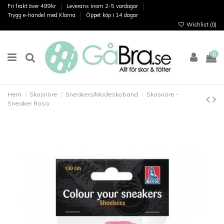
Fri frakt över 499kr
Leverans inom 2-5 vardagar
Trygg e-handel med Klarna
Öppet köp i 14 dagar
Wishlist (
0
)
0
Hem
Skosnöre
Sneakers/Modeskoband
Skosnöre -
Sneaker Rosa