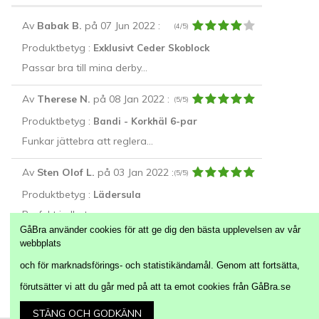
Av
Babak B.
på 07 Jun 2022
:
(4/5)
Produktbetyg :
Exklusivt Ceder Skoblock
Passar bra till mina derby...
Av
Therese N.
på 08 Jan 2022
:
(5/5)
Produktbetyg :
Bandi - Korkhäl 6-par
Funkar jättebra att reglera...
Av
Sten Olof L.
på 03 Jan 2022
:
(5/5)
Produktbetyg :
Lädersula
Perfekt i alla typer av...
GåBra använder cookies för att ge dig den bästa upplevelsen av vår
webbplats
Alla Recensioner
och för marknadsförings- och statistikändamål. Genom att fortsätta,
förutsätter vi att du går med på att ta emot cookies från GåBra.se
Följ oss på:
STÄNG OCH GODKÄNN