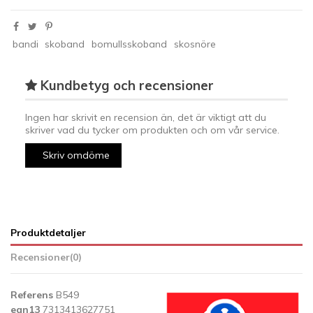
bandi
skoband
bomullsskoband
skosnöre
Kundbetyg och recensioner
Ingen har skrivit en recension än, det är viktigt att du
skriver vad du tycker om produkten och om vår service.
Skriv omdöme
Produktdetaljer
Recensioner
(0)
Referens
B549
ean13
7313413627751