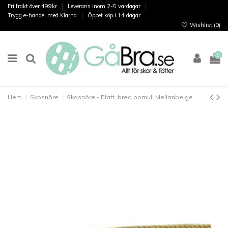
Fri frakt över 499kr
Leverans inom 2-5 vardagar
Trygg e-handel med Klarna
Öppet köp i 14 dagar
Wishlist (
0
)
0
Hem
Skosnöre
Skosnöre - Platt, bred bomull Mellanbeige