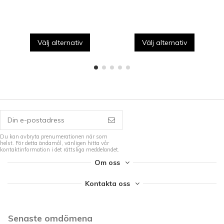
Välj alternativ
Välj alternativ
Du kan avbryta prenumerationen när som
helst. För detta ändamål, vänligen hitta vår
kontaktinformation i det rättsliga meddelandet.
Om oss
Kontakta oss
Senaste omdömena