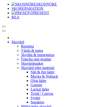
SKOSNÖRE
SKOREPARATION
PRESENT
REA
Skovård
Rengöra
Vårda & putsa
Skydda & impregnera
Fräscha upp insidan
Skovårdspaket
Skovård efter material
Slät & fint läder
Mocka & Nubuck
Oljat läder
Gummi
Lackat läder
Textil / Canvas
Syntet
Sneakers
Miljövänlig skovård