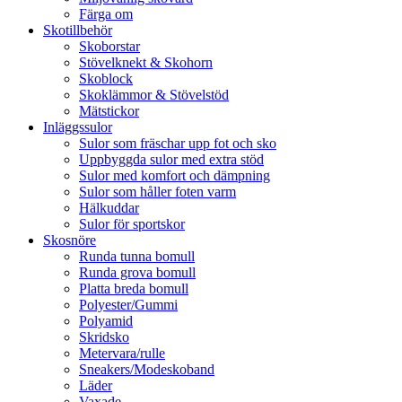
Färga om
Skotillbehör
Skoborstar
Stövelknekt & Skohorn
Skoblock
Skoklämmor & Stövelstöd
Mätstickor
Inläggssulor
Sulor som fräschar upp fot och sko
Uppbyggda sulor med extra stöd
Sulor med komfort och dämpning
Sulor som håller foten varm
Hälkuddar
Sulor för sportskor
Skosnöre
Runda tunna bomull
Runda grova bomull
Platta breda bomull
Polyester/Gummi
Polyamid
Skridsko
Metervara/rulle
Sneakers/Modeskoband
Läder
Vaxade