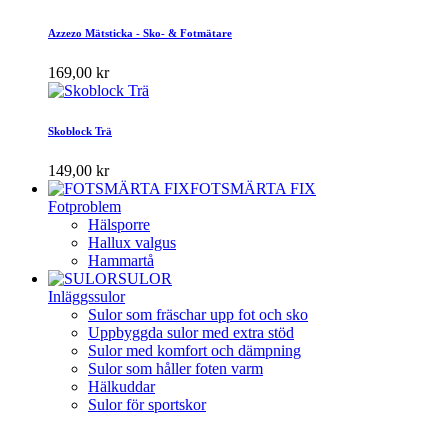
Azzezo Mätsticka - Sko- & Fotmätare
169,00 kr
Skoblock Trä
149,00 kr
FOTSMÄRTA FIX
Fotproblem
Hälsporre
Hallux valgus
Hammartå
SULOR
Inläggssulor
Sulor som fräschar upp fot och sko
Uppbyggda sulor med extra stöd
Sulor med komfort och dämpning
Sulor som håller foten varm
Hälkuddar
Sulor för sportskor