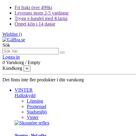
Fri frakt över 499kr
Leverans inom 2-5 vardagar
Trygg e-handel med Klarna
Öppet köp i 14 dagar
Wishlist (
)
Sök
Logga in
0
Varukorg
/
Empty
Kundkorg
×
Det finns inte fler produkter i din varukorg
VINTER
Halkskydd
Löpning
Promenad
Stadsmiljö
Vinter
Skosnöre - Med reflex