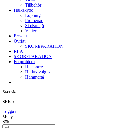
Tillbehör
Halkskydd
Löpning
Promenad
Stadsmiljö
Vinter
Present
Övrigt
SKOREPARATION
REA
SKOREPARATION
Fotproblem
Hälsporre
Hallux valgus
Hammartå
Svenska
SEK kr
Logga in
Meny
Sök