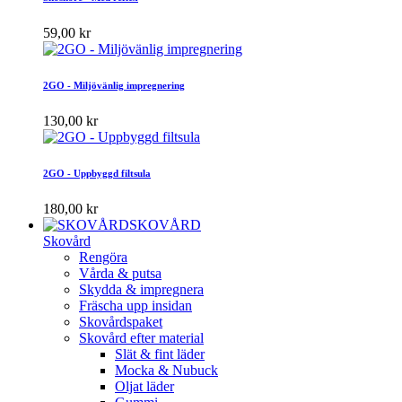
59,00 kr
2GO - Miljövänlig impregnering
130,00 kr
2GO - Uppbyggd filtsula
180,00 kr
SKOVÅRD
Skovård
Rengöra
Vårda & putsa
Skydda & impregnera
Fräscha upp insidan
Skovårdspaket
Skovård efter material
Slät & fint läder
Mocka & Nubuck
Oljat läder