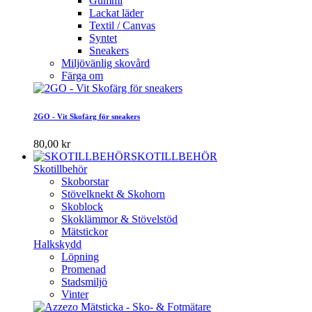
Gummi
Lackat läder
Textil / Canvas
Syntet
Sneakers
Miljövänlig skovård
Färga om
2GO - Vit Skofärg för sneakers
80,00 kr
SKOTILLBEHÖR
Skotillbehör
Skoborstar
Stövelknekt & Skohorn
Skoblock
Skoklämmor & Stövelstöd
Mätstickor
Halkskydd
Löpning
Promenad
Stadsmiljö
Vinter