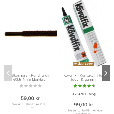
−
Slut i Lager
P
Skosnöre - Rund, grov
Kövulfix - Kontaktlim för
Ø3,5-4mm Mörkbrun
läder & gummi
(4,7/5) på 11 betyg
59,00 kr
99,00 kr
Skoband - Rund grov Ø 3,5-
4mm
Universal kontaktlim för läder
och gummi