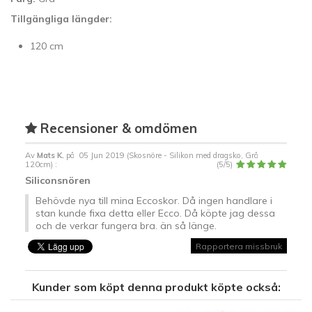
Tillgängliga längder:
120 cm
Recensioner & omdömen
Av
Mats K.
på
05 Jun 2019 (
Skosnöre - Silikon med dragsko, Grå
120cm
) :
(
5
/
5
)
Siliconsnören
Behövde nya till mina Eccoskor. Då ingen handlare i
stan kunde fixa detta eller Ecco. Då köpte jag dessa
och de verkar fungera bra. än så länge.
Rapportera missbruk
Kunder som köpt denna produkt köpte också: