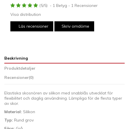
(
5
/
5
)
-
1
Betyg -
1
Recensioner
Visa distribution
Läs recensioner
Skriv omdöme
Beskrivning
Produktdetaljer
Recensioner
(0)
Elastiska skosnören av silikon med snabblås utvecklat för
flexibilitet och daglig användning. Lämpliga för de flesta typer
av skor.
Material:
Silikon
Typ:
Rund grov
Färg:
Grå