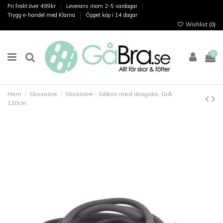
Fri frakt över 499kr
Leverans inom 2-5 vardagar
Trygg e-handel med Klarna
Öppet köp i 14 dagar
Wishlist (
0
)
0
Hem
Skosnöre
Skosnöre - Silikon med dragsko, Grå
120cm