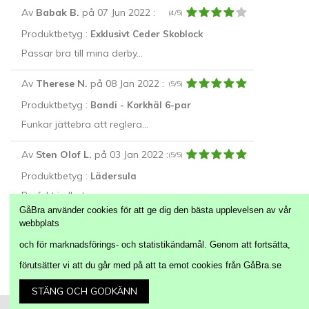
Av
Babak B.
på 07 Jun 2022
:
(4/5)
Produktbetyg :
Exklusivt Ceder Skoblock
Passar bra till mina derby...
Av
Therese N.
på 08 Jan 2022
:
(5/5)
Produktbetyg :
Bandi - Korkhäl 6-par
Funkar jättebra att reglera...
Av
Sten Olof L.
på 03 Jan 2022
:
(5/5)
Produktbetyg :
Lädersula
Perfekt i alla typer av...
GåBra använder cookies för att ge dig den bästa upplevelsen av vår
webbplats
Alla Recensioner
och för marknadsförings- och statistikändamål. Genom att fortsätta,
förutsätter vi att du går med på att ta emot cookies från GåBra.se
Följ oss på:
STÄNG OCH GODKÄNN