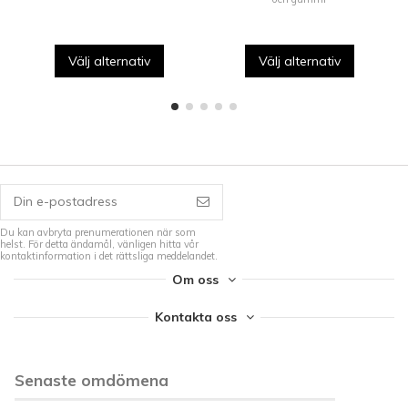
Välj alternativ
Välj alternativ
Du kan avbryta prenumerationen när som
helst. För detta ändamål, vänligen hitta vår
kontaktinformation i det rättsliga meddelandet.
Om oss
Kontakta oss
Senaste omdömena