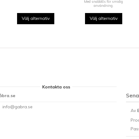
Med snabblås för smidig
användning.
Välj alternativ
Välj alternativ
Kontakta oss
Sen
åbra.se
info@gabra.se
Av
Pro
Pass