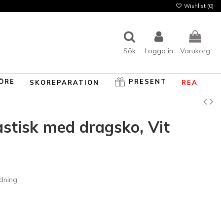
Wishlist (
0
)
Sök
Logga in
Varukorg
ÖRE
PRESENT
SKOREPARATION
REA
astisk med dragsko, Vit
dning.