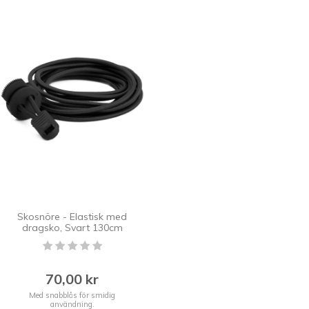
Skosnöre - Elastisk med
dragsko, Svart 130cm
70,00 kr
Med snabblås för smidig
användning.