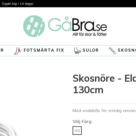
Öppet köp i 14 dagar
ÖR
FOTSMÄRTA FIX
SULOR
SKOSN
Skosnöre - El
130cm
Med snabblås för smidig använ
Välj Färg:
Vit