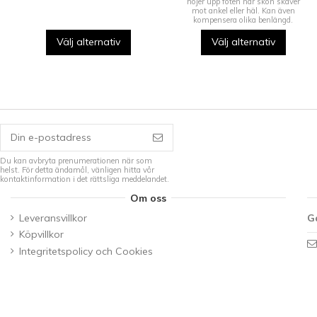
höjer upp foten när skon skaver
mot ankel eller häl. Kan även
kompensera olika benlängd.
Välj alternativ
Välj alternativ
Du kan avbryta prenumerationen när som
helst. För detta ändamål, vänligen hitta vår
kontaktinformation i det rättsliga meddelandet.
Om oss
Leveransvillkor
G
Köpvillkor
Integritetspolicy och Cookies