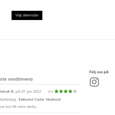
Välj alternativ
Följ oss på:
aste omdömena
Babak B.
på 07 Jun 2022
:
(4/5)
duktbetyg :
Exklusivt Ceder Skoblock
ar bra till mina derby...