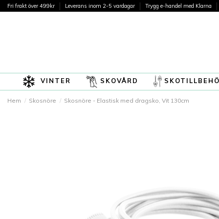
Fri frakt över 499kr
Leverans inom 2-5 vardagar
Trygg e-handel med Klarna
VINTER
SKOVÅRD
SKOTILLBEH
Hem
Skosnöre
Skosnöre - Elastisk med dragsko, Vit 130cm