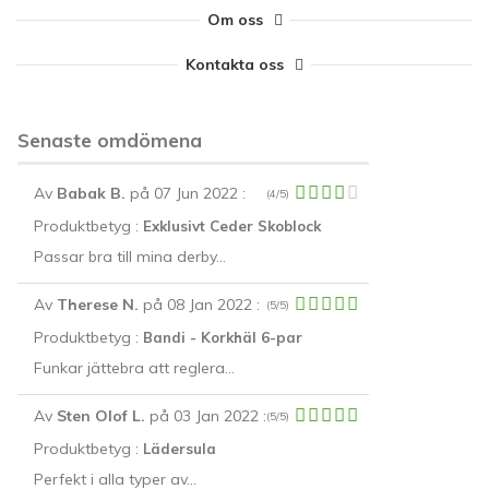
Välj alternativ
Välj alternativ
Välj alternativ
Välj alternativ
Välj alternativ
kompensera olika benlängd.
ge optimalt grepp under
Välj alternativ
Om oss
promenader
Välj alternativ
Välj alternativ
Kontakta oss
Senaste omdömena
Av
Babak B.
på 07 Jun 2022
:
(4/5)
Produktbetyg :
Exklusivt Ceder Skoblock
Passar bra till mina derby...
Av
Therese N.
på 08 Jan 2022
:
(5/5)
Produktbetyg :
Bandi - Korkhäl 6-par
Funkar jättebra att reglera...
Av
Sten Olof L.
på 03 Jan 2022
:
(5/5)
Produktbetyg :
Lädersula
Perfekt i alla typer av...