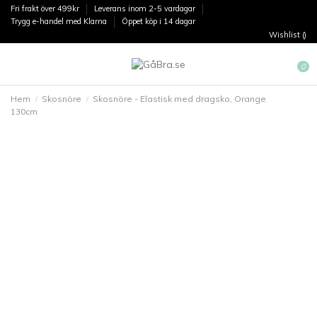
Fri frakt över 499kr
Leverans inom 2-5 vardagar
Trygg e-handel med Klarna
Öppet köp i 14 dagar
Wishlist (
)
0
Hem
Skosnöre
Skosnöre - Elastisk med dragsko, Orange
130cm