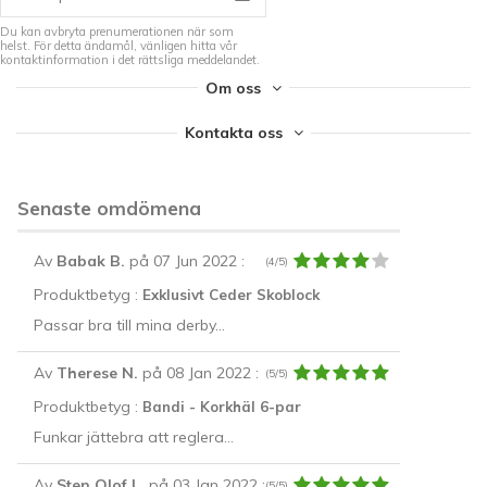
Du kan avbryta prenumerationen när som
helst. För detta ändamål, vänligen hitta vår
kontaktinformation i det rättsliga meddelandet.
Om oss
Kontakta oss
Senaste omdömena
Av
Babak B.
på 07 Jun 2022
:
(4/5)
Produktbetyg :
Exklusivt Ceder Skoblock
Passar bra till mina derby...
Av
Therese N.
på 08 Jan 2022
:
(5/5)
Produktbetyg :
Bandi - Korkhäl 6-par
Funkar jättebra att reglera...
Av
Sten Olof L.
på 03 Jan 2022
:
(5/5)