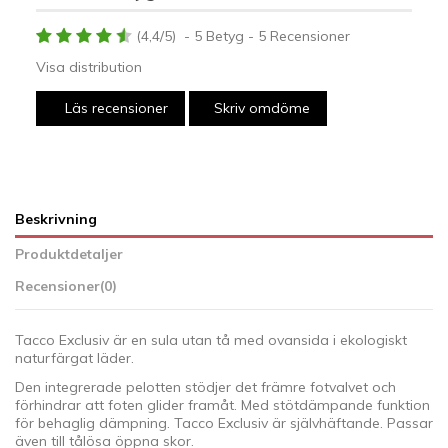
(
4,4
/
5
)
-
5
Betyg -
5
Recensioner
Visa distribution
Läs recensioner
Skriv omdöme
Beskrivning
Produktdetaljer
Recensioner
(0)
Tacco Exclusiv är en sula utan tå med ovansida i ekologiskt
naturfärgat läder.
Den integrerade pelotten stödjer det främre fotvalvet och
förhindrar att foten glider framåt. Med stötdämpande funktion
för behaglig dämpning. Tacco Exclusiv är självhäftande. Passar
även till tålösa öppna skor.