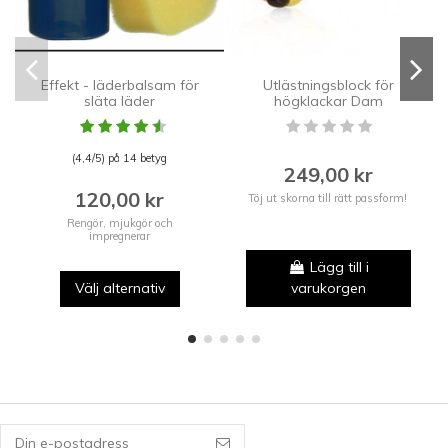
Effekt - läderbalsam för
Utlästningsblock för
släta läder
högklackar Dam
(4,4/5) på 14 betyg
249,00 kr
120,00 kr
Töj ut skorna till rätt passform!
Rengör, mjukgör och
impregnerar
Lägg till i
Välj alternativ
varukorgen