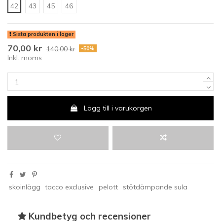
42
43
45
46
Sista produkten i lager
70,00 kr
140,00 kr
-50%
Inkl. moms
Lägg till i varukorgen
skoinlägg
tacco exclusive
pelott
stötdämpande sula
Kundbetyg och recensioner