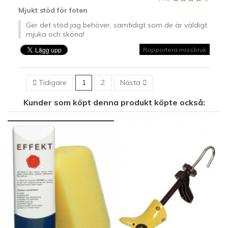
Mjukt stöd för foten
Ger det stöd jag behöver, samtidigt som de är väldigt
mjuka och sköna!
Rapportera missbruk

Tidigare
1
2
Nästa

Kunder som köpt denna produkt köpte också:
−