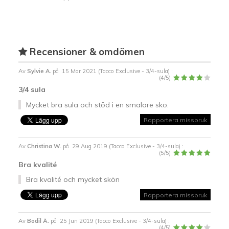
Recensioner & omdömen
Av
Sylvie A.
på
15 Mar 2021 (
Tacco Exclusive - 3/4-sula
) :
(
4
/
5
)
3/4 sula
Mycket bra sula och stöd i en smalare sko.
Rapportera missbruk
Av
Christina W.
på
29 Aug 2019 (
Tacco Exclusive - 3/4-sula
) :
(
5
/
5
)
Bra kvalité
Bra kvalité och mycket skön
Rapportera missbruk
Av
Bodil Ä.
på
25 Jun 2019 (
Tacco Exclusive - 3/4-sula
) :
(
4
/
5
)