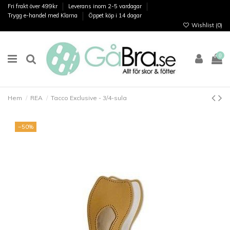
Fri frakt över 499kr
Leverans inom 2-5 vardagar
Trygg e-handel med Klarna
Öppet köp i 14 dagar
Wishlist (
0
)
0
Hem
REA
Tacco Exclusive - 3/4-sula
−50%