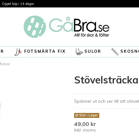
Öppet köp i 14 dagar
ÖR
FOTSMÄRTA FIX
SULOR
SKOSN
åsbar
Stövelsträck
Spänner ut och ser till att stöv
Slut i Lager
49,00 kr
Inkl. moms