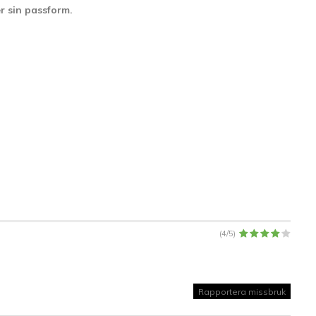
r sin passform.
(
4
/
5
)
Rapportera missbruk