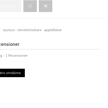
 varukorgen
r
azzezo
stövelsträckare
uppblåsbar
censioner
g -
1
Recensioner
kriv omdöme