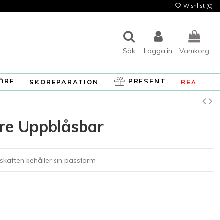
Wishlist (
0
)
Sök
Logga in
Varukorg
ÖRE
PRESENT
SKOREPARATION
REA
are Uppblåsbar
elskaften behåller sin passform