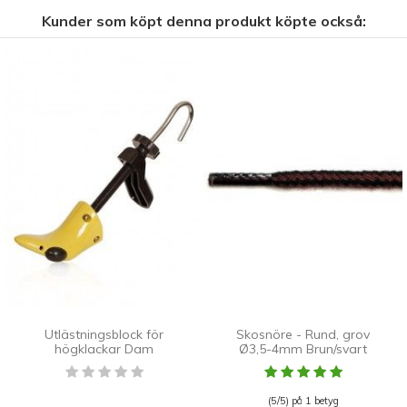
Kunder som köpt denna produkt köpte också:
Utlästningsblock för
Skosnöre - Rund, grov
högklackar Dam
Ø3,5-4mm Brun/svart
(5/5) på 1 betyg