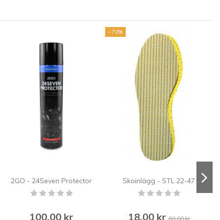
−70%
2GO - 24Seven Protector
Skoinlägg - STL 22-47
100,00 kr
18,00 kr
60,00 kr