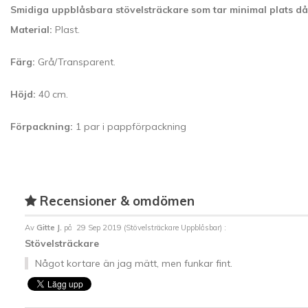
Smidiga uppblåsbara stövelsträckare som tar minimal plats då d
Material:
Plast.
Färg:
Grå/Transparent.
Höjd:
40 cm.
Förpackning:
1 par i pappförpackning
Recensioner & omdömen
Av
Gitte J.
på
29 Sep 2019 (
Stövelsträckare Uppblåsbar
) :
Stövelsträckare
Något kortare än jag mätt, men funkar fint.