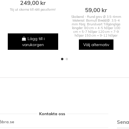
249,00 kr
59,00 kr
Töj ut skorna till rätt passform!
Skoband - Rund grov Ø 3,5-4mm
Material: Bomull Bredd/Ø: 3,5-4
mm Färg: Brun/svart Tillgängliga
längder: 80 cm = 4-5 hålpar 100
cm = 5-7 hålpar 120 cm = 7-9
hålpar 150 cm = 9-12 hålpar
Lägg till i
varukorgen
Välj alternativ
Kontakta oss
Sen
åbra.se