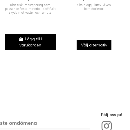
Klassisk impregnering som
Skoinlägg i latex. Även
passar de flesta material. Kraftfullt
barnstorlekar.
skydd mot vatten och smuts.
Lägg till i
varukorgen
Välj alternativ
Följ oss på:
aste omdömena