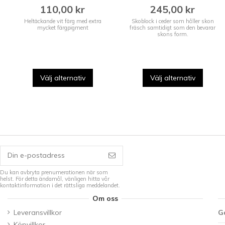
110,00 kr
245,00 kr
Heltäckande vit färg med extra
Skoblock i ceder som håller skon
mycket färgpigment
fräsch samtidigt som den bevarar
skons form.
Välj alternativ
Välj alternativ
Du kan avbryta prenumerationen när som
helst. För detta ändamål, vänligen hitta vår
kontaktinformation i det rättsliga meddelandet.
Om oss
Leveransvillkor
G
Köpvillkor