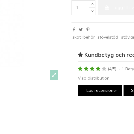
Lägg till i
skotillbehör
stövelstöd
stövla
Kundbetyg och re
(
4
/
5
)
-
1
Bety
Visa distribution
Läs recensioner
S