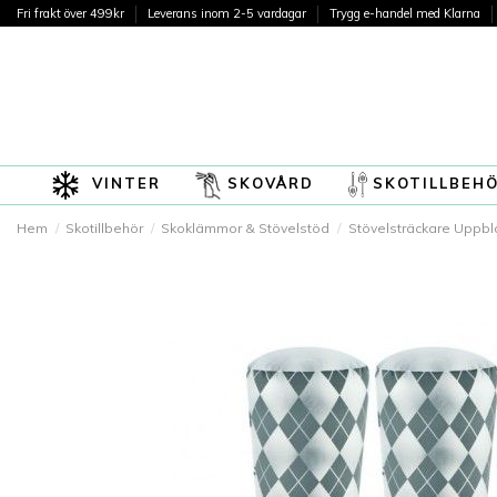
Fri frakt över 499kr
Leverans inom 2-5 vardagar
Trygg e-handel med Klarna
VINTER
SKOVÅRD
SKOTILLBEH
Hem
Skotillbehör
Skoklämmor & Stövelstöd
Stövelsträckare Uppbl