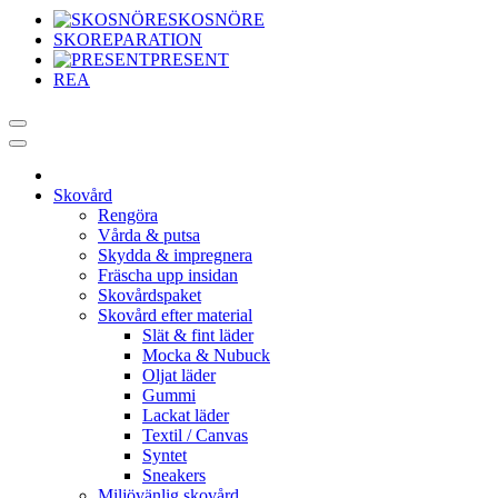
SKOSNÖRE
SKOREPARATION
PRESENT
REA
Skovård
Rengöra
Vårda & putsa
Skydda & impregnera
Fräscha upp insidan
Skovårdspaket
Skovård efter material
Slät & fint läder
Mocka & Nubuck
Oljat läder
Gummi
Lackat läder
Textil / Canvas
Syntet
Sneakers
Miljövänlig skovård