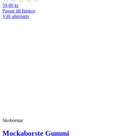
59,00 kr
Passar till finskor
Välj alternativ
Skoborstar
Mockaborste Gummi