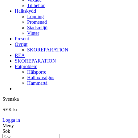
Tillbehör
Halkskydd
Löpning
Promenad
Stadsmiljö
Vinter
Present
Övrigt
SKOREPARATION
REA
SKOREPARATION
Fotproblem
Hälsporre
Hallux valgus
Hammartå
Svenska
SEK kr
Logga in
Meny
Sök