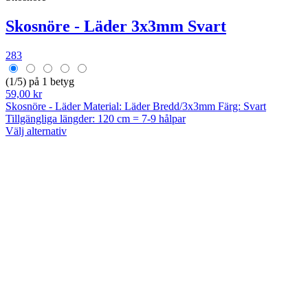
Skosnöre - Läder 3x3mm Svart
283
(1/5) på 1 betyg
59,00 kr
Skosnöre - Läder Material: Läder Bredd/3x3mm Färg: Svart
Tillgängliga längder: 120 cm = 7-9 hålpar
Välj alternativ