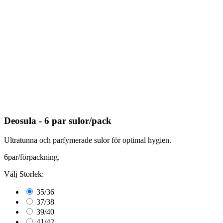
Deosula - 6 par sulor/pack
Ultratunna och parfymerade sulor för optimal hygien.
6par/förpackning.
Välj Storlek:
35/36
37/38
39/40
41/42