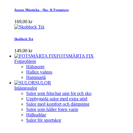
Azzezo Mätsticka - Sko- & Fotmätare
169,00 kr
Skoblock Trä
149,00 kr
FOTSMÄRTA FIX
Fotproblem
Hälsporre
Hallux valgus
Hammartå
SULOR
Inläggssulor
Sulor som fräschar upp fot och sko
Uppbyggda sulor med extra stöd
Sulor med komfort och dämpning
Sulor som håller foten varm
Hälkuddar
Sulor för sportskor