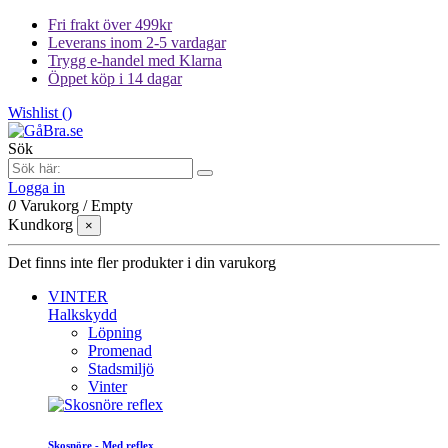
Fri frakt över 499kr
Leverans inom 2-5 vardagar
Trygg e-handel med Klarna
Öppet köp i 14 dagar
Wishlist (
)
Sök
Logga in
0
Varukorg
/
Empty
Kundkorg
×
Det finns inte fler produkter i din varukorg
VINTER
Halkskydd
Löpning
Promenad
Stadsmiljö
Vinter
Skosnöre - Med reflex