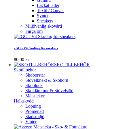
Gummi
Lackat läder
Textil / Canvas
Syntet
Sneakers
Miljövänlig skovård
Färga om
2GO - Vit Skofärg för sneakers
80,00 kr
SKOTILLBEHÖR
Skotillbehör
Skoborstar
Stövelknekt & Skohorn
Skoblock
Skoklämmor & Stövelstöd
Mätstickor
Halkskydd
Löpning
Promenad
Stadsmiljö
Vinter