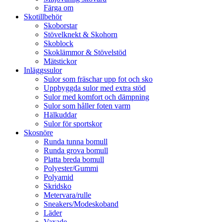
Färga om
Skotillbehör
Skoborstar
Stövelknekt & Skohorn
Skoblock
Skoklämmor & Stövelstöd
Mätstickor
Inläggssulor
Sulor som fräschar upp fot och sko
Uppbyggda sulor med extra stöd
Sulor med komfort och dämpning
Sulor som håller foten varm
Hälkuddar
Sulor för sportskor
Skosnöre
Runda tunna bomull
Runda grova bomull
Platta breda bomull
Polyester/Gummi
Polyamid
Skridsko
Metervara/rulle
Sneakers/Modeskoband
Läder
Vaxade