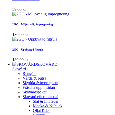
59,00 kr
2GO - Miljövänlig impregnering
130,00 kr
2GO - Uppbyggd filtsula
180,00 kr
SKOVÅRD
Skovård
Rengöra
Vårda & putsa
Skydda & impregnera
Fräscha upp insidan
Skovårdspaket
Skovård efter material
Slät & fint läder
Mocka & Nubuck
Oljat läder