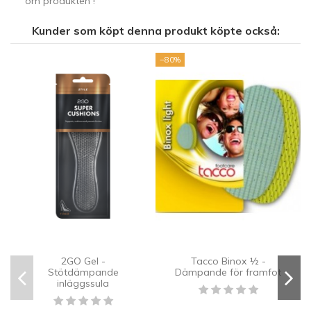
om produkten !
Kunder som köpt denna produkt köpte också:
−80%
−
2GO Gel -
Tacco Binox ½ -
Stötdämpande
Dämpande för framfot
inläggssula