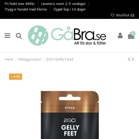
Fri frakt över 499kr
Leverans inom 2-5 vardagar
Trygg e-handel med Klarna
Öppet köp i 14 dagar
Wishlist (
0
)
0
Hem
Inläggssulor
2GO Gelly Feet
−40%