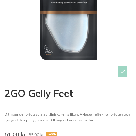
2GO Gelly Feet
Dämpande förfotssula av kliniskt ren silikon. Avlastar effektivt förfoten och
ger god dämpning. Idealisk till höga skor och stiletter.
51,00 kr
85,00 kr
-40%