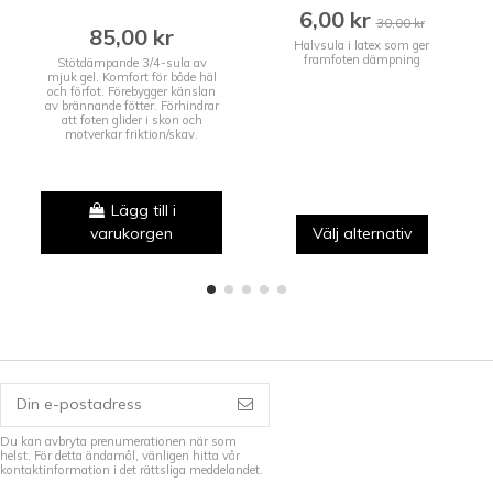
6,00 kr
30,00 kr
85,00 kr
Halvsula i latex som ger
framfoten dämpning
Stötdämpande 3/4-sula av
mjuk gel. Komfort för både häl
och förfot. Förebygger känslan
av brännande fötter. Förhindrar
att foten glider i skon och
motverkar friktion/skav.
Lägg till i
varukorgen
Välj alternativ
Du kan avbryta prenumerationen när som
helst. För detta ändamål, vänligen hitta vår
kontaktinformation i det rättsliga meddelandet.