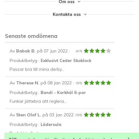
Om oss
Kontakta oss
Senaste omdömena
Av
Babak B.
på 07 Jun 2022
:
(4/5)
Produktbetyg :
Exklusivt Ceder Skoblock
Passar bra till mina derby...
Av
Therese N.
på 08 Jan 2022
:
(5/5)
Produktbetyg :
Bandi - Korkhäl 6-par
Funkar jättebra att reglera...
Av
Sten Olof L.
på 03 Jan 2022
:
(5/5)
Produktbetyg :
Lädersula
Perfekt i alla typer av...