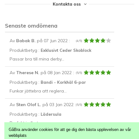
Kontakta oss
Senaste omdömena
Av
Babak B.
på 07 Jun 2022
:
(4/5)
Produktbetyg :
Exklusivt Ceder Skoblock
Passar bra till mina derby...
Av
Therese N.
på 08 Jan 2022
:
(5/5)
Produktbetyg :
Bandi - Korkhäl 6-par
Funkar jättebra att reglera...
Av
Sten Olof L.
på 03 Jan 2022
:
(5/5)
Produktbetyg :
Lädersula
Perfekt i alla typer av...
GåBra använder cookies för att ge dig den bästa upplevelsen av vår
webbplats
Alla Recensioner