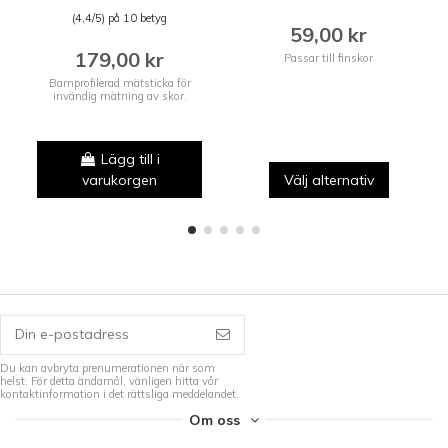
(4,4/5) på 10 betyg
59,00 kr
179,00 kr
Passar till finskor
Barnprofilerad mätsticka för
invändig mätning av skor.
Lägg till i
varukorgen
Välj alternativ
Du kan avbryta prenumerationen när som
helst. För detta ändamål, vänligen hitta vår
kontaktinformation i det rättsliga meddelandet.
Om oss