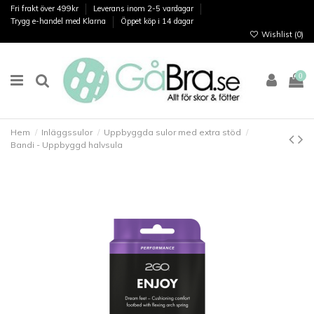
Fri frakt över 499kr
Leverans inom 2-5 vardagar
Trygg e-handel med Klarna
Öppet köp i 14 dagar
Wishlist (
0
)
0
Hem
Inläggssulor
Uppbyggda sulor med extra stöd
Bandi - Uppbyggd halvsula