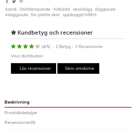
bandi
Stötdämpande
fotbädd
skoinlägg
iläggssula
inläggssula
för platta skor
uppbyggd hålfot
Kundbetyg och recensioner
(
4
/
5
)
-
1
Betyg -
1
Recensioner
Visa distribution
Läs recensioner
Skriv omdöme
Beskrivning
Produktdetaljer
Recensioner
(0)