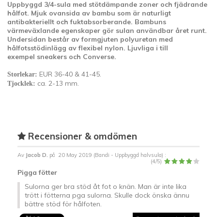
Uppbyggd 3/4-sula med stötdämpande zoner och fjädrande
hålfot. Mjuk ovansida av bambu som är naturligt
antibakteriellt och fuktabsorberande. Bambuns
värmeväxlande egenskaper gör sulan användbar året runt.
Undersidan består av formgjuten polyuretan med
hålfotsstödinlägg av flexibel nylon. Ljuvliga i till
exempel sneakers och Converse.
EUR 36-40 & 41-45.
Storlekar:
ca. 2-13 mm.
Tjocklek:
Recensioner & omdömen
Av
Jacob D.
på
20 May 2019 (
Bandi - Uppbyggd halvsula
) :
(
4
/
5
)
Pigga fötter
Sulorna ger bra stöd åt fot o knän. Man är inte lika
trött i fötterna pga sulorna. Skulle dock önska ännu
bättre stöd för hålfoten.