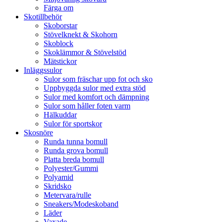
Färga om
Skotillbehör
Skoborstar
Stövelknekt & Skohorn
Skoblock
Skoklämmor & Stövelstöd
Mätstickor
Inläggssulor
Sulor som fräschar upp fot och sko
Uppbyggda sulor med extra stöd
Sulor med komfort och dämpning
Sulor som håller foten varm
Hälkuddar
Sulor för sportskor
Skosnöre
Runda tunna bomull
Runda grova bomull
Platta breda bomull
Polyester/Gummi
Polyamid
Skridsko
Metervara/rulle
Sneakers/Modeskoband
Läder
Vaxade