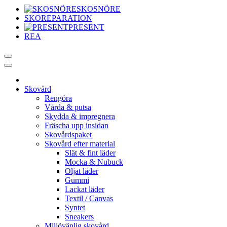
SKOSNÖRE
SKOREPARATION
PRESENT
REA
Skovård
Rengöra
Vårda & putsa
Skydda & impregnera
Fräscha upp insidan
Skovårdspaket
Skovård efter material
Slät & fint läder
Mocka & Nubuck
Oljat läder
Gummi
Lackat läder
Textil / Canvas
Syntet
Sneakers
Miljövänlig skovård