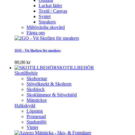
Gummi
Lackat läder
Textil / Canvas
Syntet
Sneakers
Miljövänlig skovård
Färga om
2GO - Vit Skofärg för sneakers
80,00 kr
SKOTILLBEHÖR
Skotillbehör
Skoborstar
Stövelknekt & Skohorn
Skoblock
Skoklämmor & Stövelstöd
Mätstickor
Halkskydd
Löpning
Promenad
Stadsmiljö
Vinter