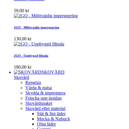
59,00 kr
2GO - Miljövänlig impregnering
130,00 kr
2GO - Uppbyggd filtsula
180,00 kr
SKOVÅRD
Skovård
Rengöra
Vårda & putsa
Skydda & impregnera
Fräscha upp insidan
Skovårdspaket
Skovård efter material
Slät & fint läder
Mocka & Nubuck
Oljat läder