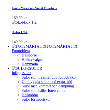
Azzezo Mätsticka - Sko- & Fotmätare
169,00 kr
Skoblock Trä
149,00 kr
FOTSMÄRTA FIX
Fotproblem
Hälsporre
Hallux valgus
Hammartå
SULOR
Inläggssulor
Sulor som fräschar upp fot och sko
Uppbyggda sulor med extra stöd
Sulor med komfort och dämpning
Sulor som håller foten varm
Hälkuddar
Sulor för sportskor