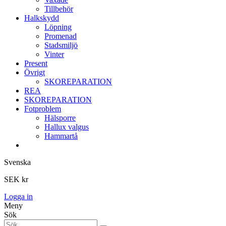
Tillbehör
Halkskydd
Löpning
Promenad
Stadsmiljö
Vinter
Present
Övrigt
SKOREPARATION
REA
SKOREPARATION
Fotproblem
Hälsporre
Hallux valgus
Hammartå
Svenska
SEK kr
Logga in
Meny
Sök