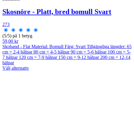
Skosnöre - Platt, bred bomull Svart
273
(5/5) på 1 betyg
59,00 kr
Skoband - Flat Material: Bomull Färg: Svart Tillgängliga längder: 65
cm = 2-4 hålpar 80 cm = 4-5 hålpar 90 cm = 5-6 hålpar 100 cm = 5-
7 hålpar 120 cm = 7-9 hålpar 150 cm = 9-12 hålpar 200 cm = 12-14
hålpar
Välj alternativ