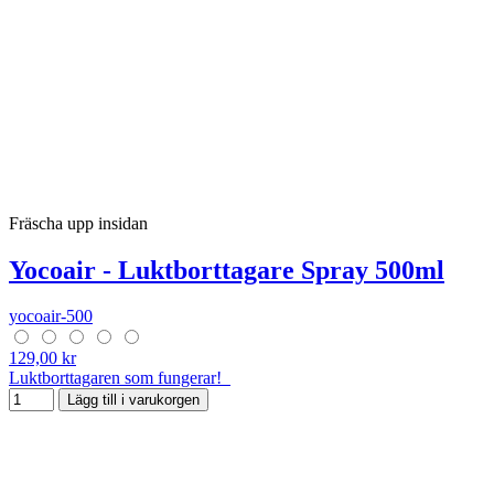
Fräscha upp insidan
Yocoair - Luktborttagare Spray 500ml
yocoair-500
129,00 kr
Luktborttagaren som fungerar!
Lägg till i varukorgen