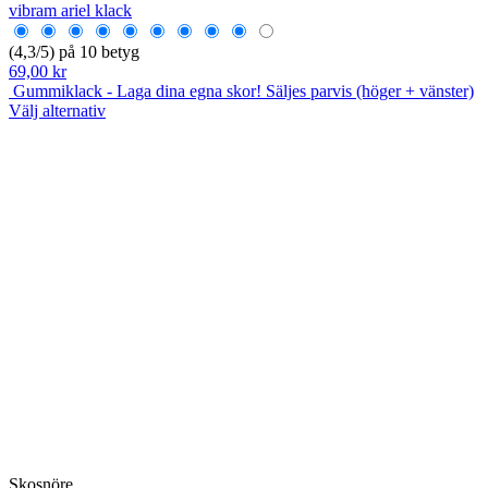
vibram ariel klack
(4,3/5) på 10 betyg
69,00 kr
Gummiklack - Laga dina egna skor! Säljes parvis (höger + vänster)
Välj alternativ
Skosnöre