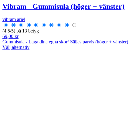
Vibram - Gummisula (höger + vänster)
vibram ariel
(4,5/5) på 13 betyg
69,00 kr
Gummisula - Laga dina egna skor! Säljes parvis (höger + vänster)
Välj alternativ