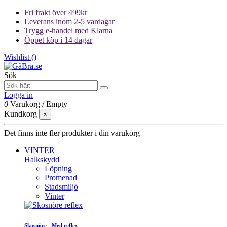
Fri frakt över 499kr
Leverans inom 2-5 vardagar
Trygg e-handel med Klarna
Öppet köp i 14 dagar
Wishlist (
)
Sök
Logga in
0
Varukorg
/
Empty
Kundkorg
×
Det finns inte fler produkter i din varukorg
VINTER
Halkskydd
Löpning
Promenad
Stadsmiljö
Vinter
Skosnöre - Med reflex