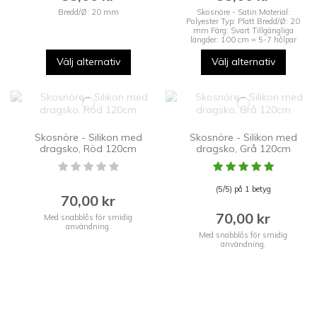
Bredd/Ø: 20 mm
Skosnöre - Satin Material:
Polyester Typ: Platt Bredd/Ø: 20
mm Färg: Svart Tillgängliga
längder: 100 cm = 5-7 hålpar
Välj alternativ
Välj alternativ
Skosnöre - Silikon med
Skosnöre - Silikon med
dragsko, Röd 120cm
dragsko, Grå 120cm
(5/5) på 1 betyg
70,00 kr
70,00 kr
Med snabblås för smidig
användning.
Med snabblås för smidig
användning.