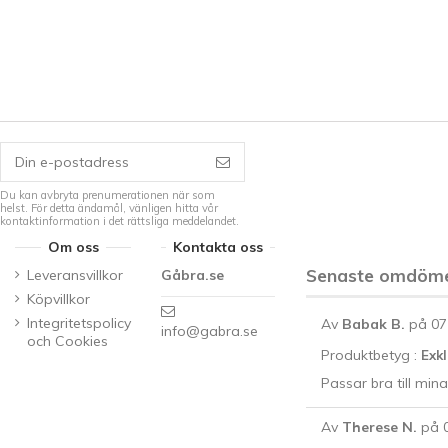
Du kan avbryta prenumerationen när som
helst. För detta ändamål, vänligen hitta vår
kontaktinformation i det rättsliga meddelandet.
Om oss
Kontakta oss
Senaste omdöm
Leveransvillkor
Gåbra.se
Köpvillkor
Integritetspolicy
Av
Babak B.
på 07
info@gabra.se
och Cookies
Produktbetyg :
Exkl
Passar bra till mina
Av
Therese N.
på 