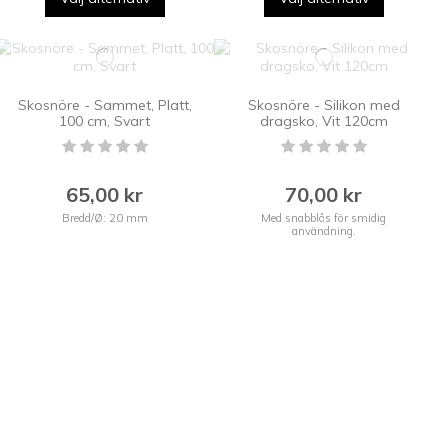
Skosnöre - Sammet, Platt,
Skosnöre - Silikon med
100 cm, Svart
dragsko, Vit 120cm
65,00 kr
70,00 kr
Bredd/Ø: 20 mm
Med snabblås för smidig
användning.