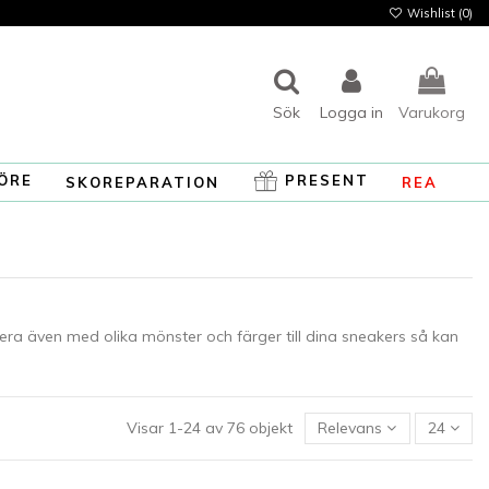
Wishlist (
0
)
Sök
Logga in
Varukorg
ÖRE
PRESENT
SKOREPARATION
REA
riera även med olika mönster och färger till dina sneakers så kan
Visar 1-24 av 76 objekt
Relevans
24