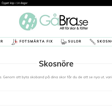
Öppet köp i 14 dagar
ÖR
FOTSMÄRTA FIX
SULOR
SKOSN
Skosnöre
lada. Genom att byta skoband på dina skor får du de att se nya ut, va