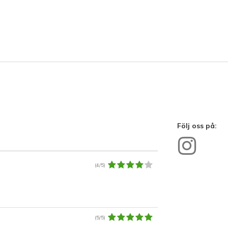
Följ oss på:
(4/5)
(5/5)