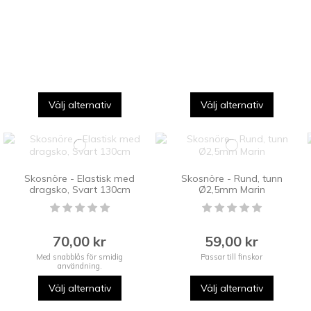
Välj alternativ
Välj alternativ
Skosnöre - Elastisk med
Skosnöre - Rund, tunn
dragsko, Svart 130cm
Ø2,5mm Marin
70,00 kr
59,00 kr
Med snabblås för smidig
Passar till finskor
användning.
Välj alternativ
Välj alternativ