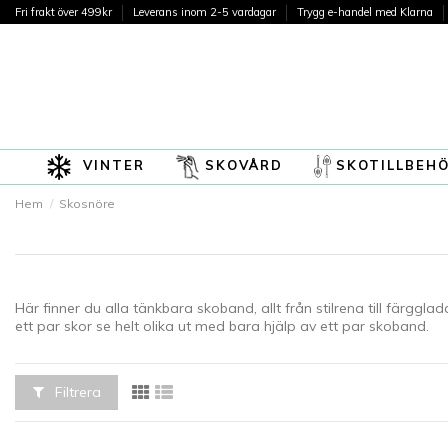
Fri frakt över 499kr
Leverans inom 2-5 vardagar
Trygg e-handel med Klarna
VINTER
SKOVÅRD
SKOTILLBEH
Hem
Skosnöre
Här finner du alla tänkbara skoband, allt från stilrena till färgg
ett par skor se helt olika ut med bara hjälp av ett par skoband.
Filtrera