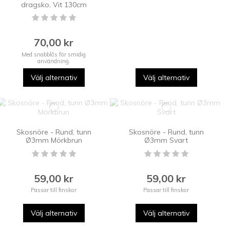
dragsko, Vit 130cm
70,00 kr
Med snabblås för smidig
användning.
Välj alternativ
Välj alternativ
Skosnöre - Rund, tunn
Skosnöre - Rund, tunn
Ø3mm Mörkbrun
Ø3mm Svart
59,00 kr
59,00 kr
Passar till finskor
Passar till finskor
Välj alternativ
Välj alternativ