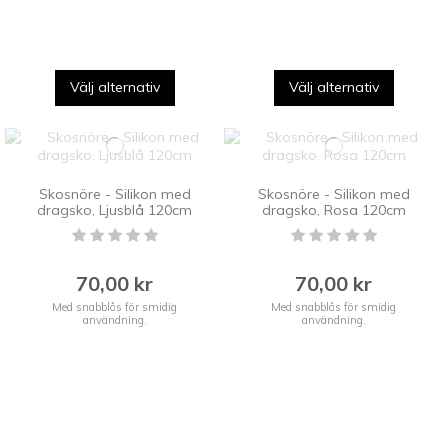
Välj alternativ
Välj alternativ
Skosnöre - Silikon med
Skosnöre - Silikon med
dragsko, Ljusblå 120cm
dragsko, Rosa 120cm
70,00 kr
70,00 kr
Med snabblås för smidig
Med snabblås för smidig
användning.
användning.