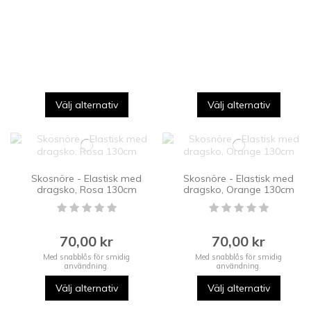
Välj alternativ
Välj alternativ
Skosnöre - Elastisk med
Skosnöre - Elastisk med
dragsko, Rosa 130cm
dragsko, Orange 130cm
70,00 kr
70,00 kr
Med snabblås för smidig
Med snabblås för smidig
användning.
användning.
Välj alternativ
Välj alternativ