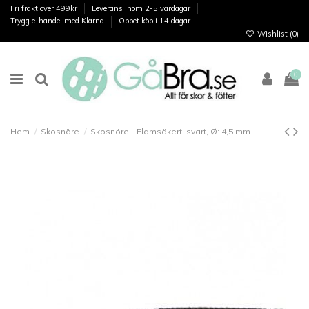
Fri frakt över 499kr
Leverans inom 2-5 vardagar
Trygg e-handel med Klarna
Öppet köp i 14 dagar
Wishlist (
0
)
0
Hem
Skosnöre
Skosnöre - Flamsäkert, svart, Ø: 4,5 mm