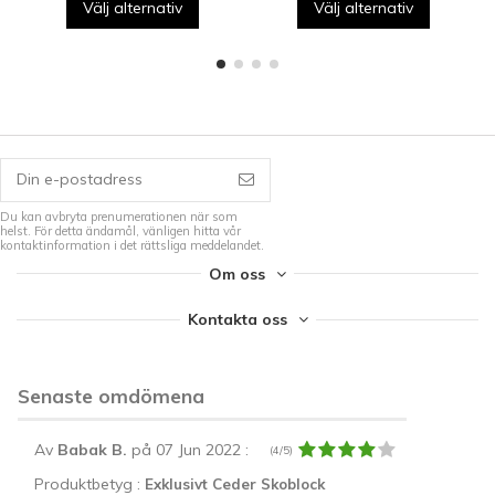
Välj alternativ
Välj alternativ
Du kan avbryta prenumerationen när som
helst. För detta ändamål, vänligen hitta vår
kontaktinformation i det rättsliga meddelandet.
Om oss
Kontakta oss
Senaste omdömena
Av
Babak B.
på 07 Jun 2022
:
(4/5)
Produktbetyg :
Exklusivt Ceder Skoblock