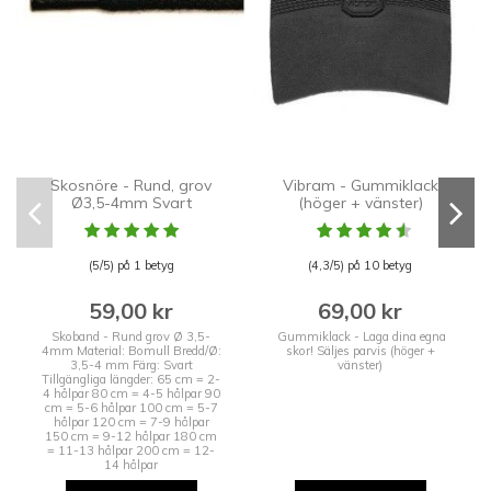
Skosnöre - Rund, grov
Vibram - Gummiklack
Ø3,5-4mm Svart
(höger + vänster)
(5/5) på 1 betyg
(4,3/5) på 10 betyg
59,00 kr
69,00 kr
Skoband - Rund grov Ø 3,5-
Gummiklack - Laga dina egna
4mm Material: Bomull Bredd/Ø:
skor! Säljes parvis (höger +
3,5-4 mm Färg: Svart
vänster)
Tillgängliga längder: 65 cm = 2-
4 hålpar 80 cm = 4-5 hålpar 90
cm = 5-6 hålpar 100 cm = 5-7
hålpar 120 cm = 7-9 hålpar
150 cm = 9-12 hålpar 180 cm
= 11-13 hålpar 200 cm = 12-
14 hålpar