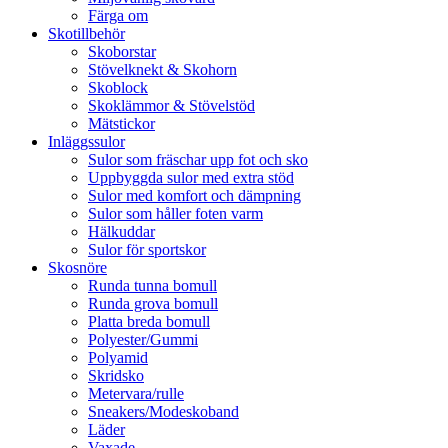
Färga om
Skotillbehör
Skoborstar
Stövelknekt & Skohorn
Skoblock
Skoklämmor & Stövelstöd
Mätstickor
Inläggssulor
Sulor som fräschar upp fot och sko
Uppbyggda sulor med extra stöd
Sulor med komfort och dämpning
Sulor som håller foten varm
Hälkuddar
Sulor för sportskor
Skosnöre
Runda tunna bomull
Runda grova bomull
Platta breda bomull
Polyester/Gummi
Polyamid
Skridsko
Metervara/rulle
Sneakers/Modeskoband
Läder
Vaxade