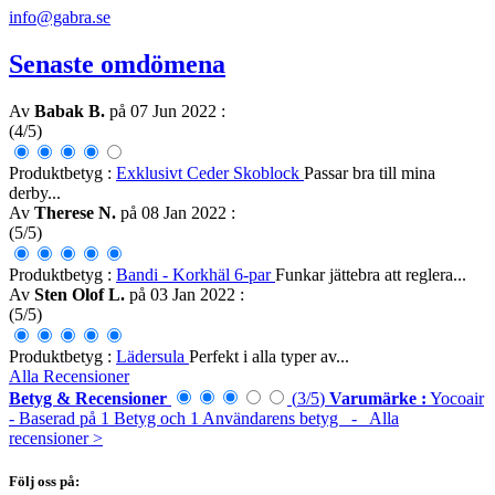
info@gabra.se
Senaste omdömena
Av
Babak B.
på 07 Jun 2022
:
(4/5)
Produktbetyg :
Exklusivt Ceder Skoblock
Passar bra till mina
derby...
Av
Therese N.
på 08 Jan 2022
:
(5/5)
Produktbetyg :
Bandi - Korkhäl 6-par
Funkar jättebra att reglera...
Av
Sten Olof L.
på 03 Jan 2022
:
(5/5)
Produktbetyg :
Lädersula
Perfekt i alla typer av...
Alla Recensioner
Betyg & Recensioner
(
3
/
5
)
Varumärke :
Yocoair
- Baserad på
1
Betyg och
1
Användarens betyg
- Alla
recensioner
>
Följ oss på: