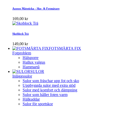
Azzezo Mätsticka - Sko- & Fotmätare
169,00 kr
Skoblock Trä
149,00 kr
FOTSMÄRTA FIX
Fotproblem
Hälsporre
Hallux valgus
Hammartå
SULOR
Inläggssulor
Sulor som fräschar upp fot och sko
Uppbyggda sulor med extra stöd
Sulor med komfort och dämpning
Sulor som håller foten varm
Hälkuddar
Sulor för sportskor