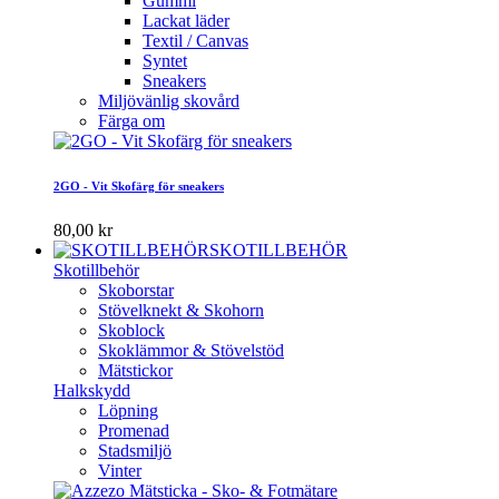
Gummi
Lackat läder
Textil / Canvas
Syntet
Sneakers
Miljövänlig skovård
Färga om
2GO - Vit Skofärg för sneakers
80,00 kr
SKOTILLBEHÖR
Skotillbehör
Skoborstar
Stövelknekt & Skohorn
Skoblock
Skoklämmor & Stövelstöd
Mätstickor
Halkskydd
Löpning
Promenad
Stadsmiljö
Vinter