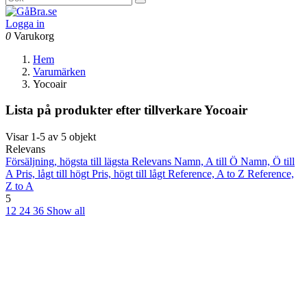
Logga in
0
Varukorg
Hem
Varumärken
Yocoair
Lista på produkter efter tillverkare Yocoair
Visar 1-5 av 5 objekt
Relevans
Försäljning, högsta till lägsta
Relevans
Namn, A till Ö
Namn, Ö till
A
Pris, lågt till högt
Pris, högt till lågt
Reference, A to Z
Reference,
Z to A
5
12
24
36
Show all