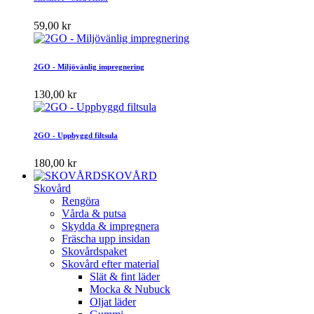
59,00 kr
2GO - Miljövänlig impregnering
130,00 kr
2GO - Uppbyggd filtsula
180,00 kr
SKOVÅRD
Skovård
Rengöra
Vårda & putsa
Skydda & impregnera
Fräscha upp insidan
Skovårdspaket
Skovård efter material
Slät & fint läder
Mocka & Nubuck
Oljat läder