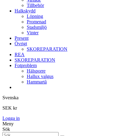
Tillbehör
Halkskydd
Löpning
Promenad
Stadsmiljö
Vinter
Present
Övrigt
SKOREPARATION
REA
SKOREPARATION
Fotproblem
Hälsporre
Hallux valgus
Hammartå
Svenska
SEK kr
Logga in
Meny
Sök