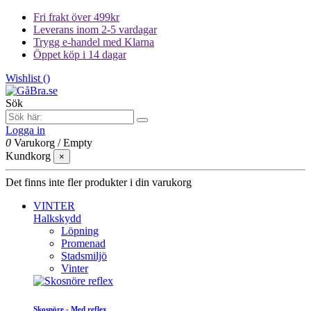
Fri frakt över 499kr
Leverans inom 2-5 vardagar
Trygg e-handel med Klarna
Öppet köp i 14 dagar
Wishlist (
)
Sök
Logga in
0
Varukorg
/
Empty
Kundkorg
×
Det finns inte fler produkter i din varukorg
VINTER
Halkskydd
Löpning
Promenad
Stadsmiljö
Vinter
Skosnöre - Med reflex