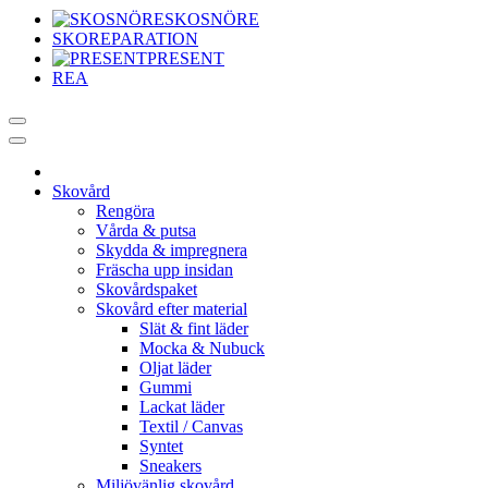
SKOSNÖRE
SKOREPARATION
PRESENT
REA
Skovård
Rengöra
Vårda & putsa
Skydda & impregnera
Fräscha upp insidan
Skovårdspaket
Skovård efter material
Slät & fint läder
Mocka & Nubuck
Oljat läder
Gummi
Lackat läder
Textil / Canvas
Syntet
Sneakers
Miljövänlig skovård