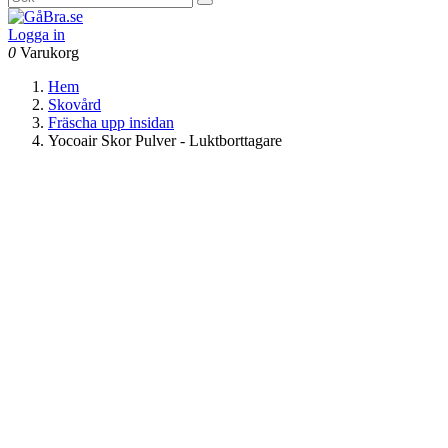
Logga in
0
Varukorg
Hem
Skovård
Fräscha upp insidan
Yocoair Skor Pulver - Luktborttagare