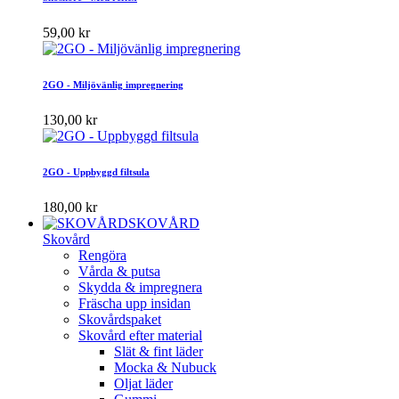
59,00 kr
2GO - Miljövänlig impregnering
130,00 kr
2GO - Uppbyggd filtsula
180,00 kr
SKOVÅRD
Skovård
Rengöra
Vårda & putsa
Skydda & impregnera
Fräscha upp insidan
Skovårdspaket
Skovård efter material
Slät & fint läder
Mocka & Nubuck
Oljat läder