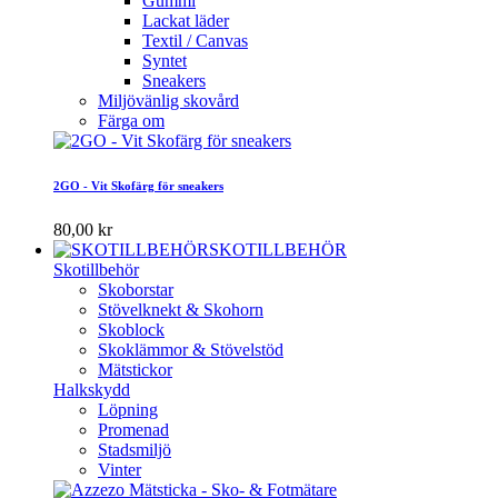
Gummi
Lackat läder
Textil / Canvas
Syntet
Sneakers
Miljövänlig skovård
Färga om
2GO - Vit Skofärg för sneakers
80,00 kr
SKOTILLBEHÖR
Skotillbehör
Skoborstar
Stövelknekt & Skohorn
Skoblock
Skoklämmor & Stövelstöd
Mätstickor
Halkskydd
Löpning
Promenad
Stadsmiljö
Vinter