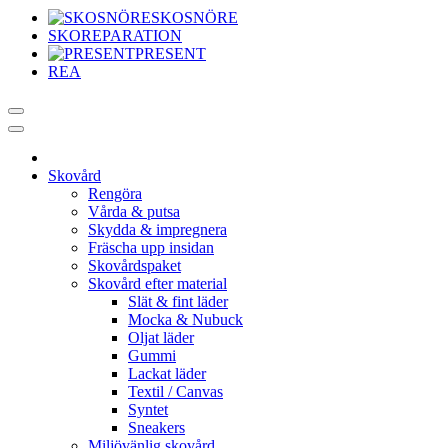
SKOSNÖRE
SKOREPARATION
PRESENT
REA
Skovård
Rengöra
Vårda & putsa
Skydda & impregnera
Fräscha upp insidan
Skovårdspaket
Skovård efter material
Slät & fint läder
Mocka & Nubuck
Oljat läder
Gummi
Lackat läder
Textil / Canvas
Syntet
Sneakers
Miljövänlig skovård