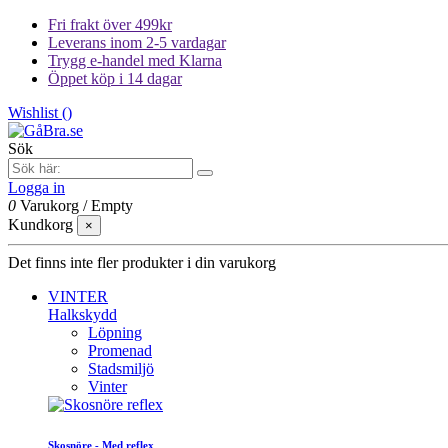
Fri frakt över 499kr
Leverans inom 2-5 vardagar
Trygg e-handel med Klarna
Öppet köp i 14 dagar
Wishlist (
)
Sök
Logga in
0
Varukorg
/
Empty
Kundkorg
×
Det finns inte fler produkter i din varukorg
VINTER
Halkskydd
Löpning
Promenad
Stadsmiljö
Vinter
Skosnöre - Med reflex