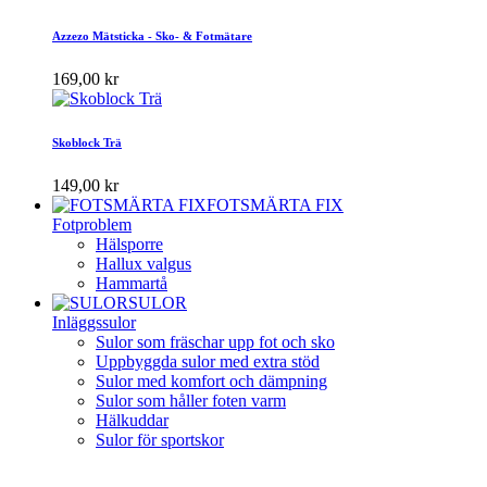
Azzezo Mätsticka - Sko- & Fotmätare
169,00 kr
Skoblock Trä
149,00 kr
FOTSMÄRTA FIX
Fotproblem
Hälsporre
Hallux valgus
Hammartå
SULOR
Inläggssulor
Sulor som fräschar upp fot och sko
Uppbyggda sulor med extra stöd
Sulor med komfort och dämpning
Sulor som håller foten varm
Hälkuddar
Sulor för sportskor