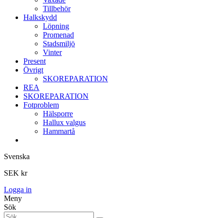
Tillbehör
Halkskydd
Löpning
Promenad
Stadsmiljö
Vinter
Present
Övrigt
SKOREPARATION
REA
SKOREPARATION
Fotproblem
Hälsporre
Hallux valgus
Hammartå
Svenska
SEK kr
Logga in
Meny
Sök