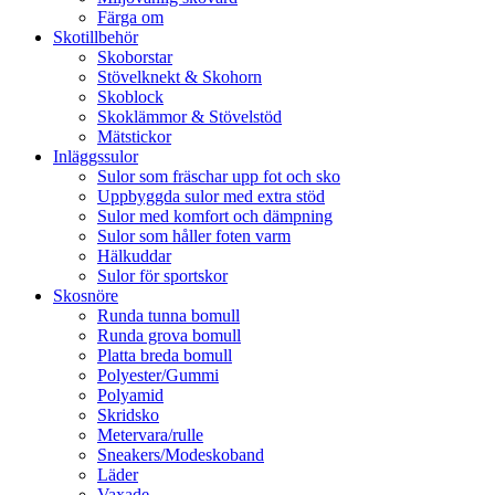
Färga om
Skotillbehör
Skoborstar
Stövelknekt & Skohorn
Skoblock
Skoklämmor & Stövelstöd
Mätstickor
Inläggssulor
Sulor som fräschar upp fot och sko
Uppbyggda sulor med extra stöd
Sulor med komfort och dämpning
Sulor som håller foten varm
Hälkuddar
Sulor för sportskor
Skosnöre
Runda tunna bomull
Runda grova bomull
Platta breda bomull
Polyester/Gummi
Polyamid
Skridsko
Metervara/rulle
Sneakers/Modeskoband
Läder
Vaxade