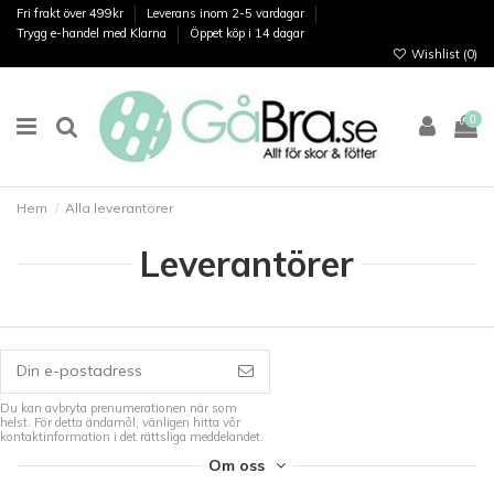
Fri frakt över 499kr
Leverans inom 2-5 vardagar
Trygg e-handel med Klarna
Öppet köp i 14 dagar
Wishlist (
0
)
0
Hem
Alla leverantörer
Leverantörer
Du kan avbryta prenumerationen när som
helst. För detta ändamål, vänligen hitta vår
kontaktinformation i det rättsliga meddelandet.
Om oss