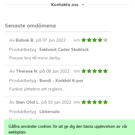
Kontakta oss
Senaste omdömena
Av
Babak B.
på 07 Jun 2022
:
(4/5)
Produktbetyg :
Exklusivt Ceder Skoblock
Passar bra till mina derby...
Av
Therese N.
på 08 Jan 2022
:
(5/5)
Produktbetyg :
Bandi - Korkhäl 6-par
Funkar jättebra att reglera...
Av
Sten Olof L.
på 03 Jan 2022
:
(5/5)
Produktbetyg :
Lädersula
Perfekt i alla typer av...
GåBra använder cookies för att ge dig den bästa upplevelsen av vår
webbplats
Alla Recensioner