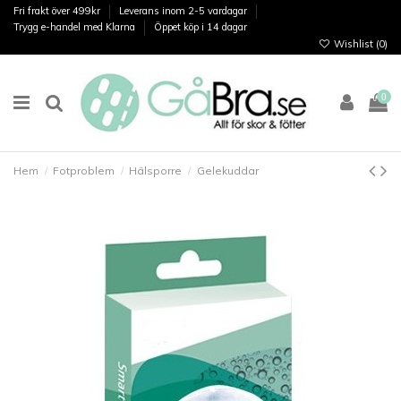
Fri frakt över 499kr
Leverans inom 2-5 vardagar
Trygg e-handel med Klarna
Öppet köp i 14 dagar
Wishlist (
0
)
0
Hem
Fotproblem
Hälsporre
Gelekuddar