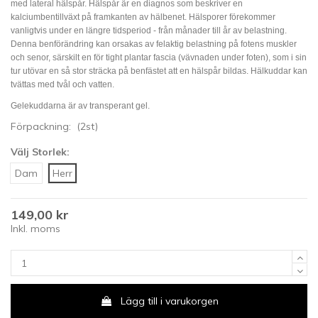
med lateral hälspår. Hälspår är en diagnos som beskriver en
kalciumbentillväxt på framkanten av hälbenet. Hälsporer förekommer
vanligtvis under en längre tidsperiod - från månader till år av belastning.
Denna benförändring kan orsakas av felaktig belastning på fotens muskler
och senor, särskilt en för tight plantar fascia (vävnaden under foten), som i sin
tur utövar en så stor sträcka på benfästet att en hälspår bildas. Hälkuddar kan
tvättas med tvål och vatten.
Gelekuddarna är av transperant gel.
Förpackning: (2st)
Välj Storlek:
Dam
Herr
149,00 kr
Inkl. moms
Lägg till i varukorgen