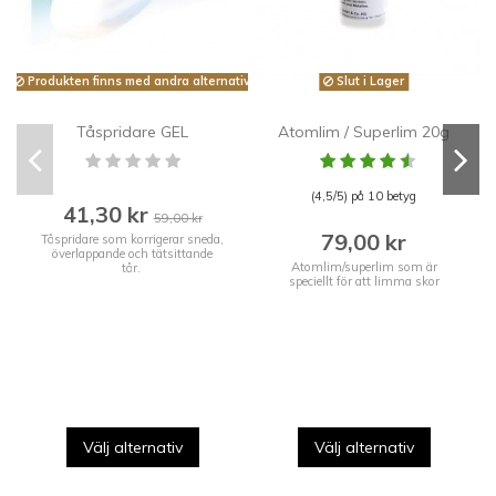
Produkten finns med andra alternativ
Slut i Lager
P
Tåspridare GEL
Atomlim / Superlim 20g
(4,5/5) på 10 betyg
41,30 kr
59,00 kr
79,00 kr
Tåspridare som korrigerar sneda,
överlappande och tätsittande
Atomlim/superlim som är
tår.
speciellt för att limma skor
Välj alternativ
Välj alternativ