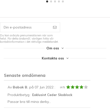
Du kan avbryta prenumerationen när som
helst. För detta ändamål, vänligen hitta vår
kontaktinformation i det rättsliga meddelandet.
Om oss
Kontakta oss
Senaste omdömena
Av
Babak B.
på 07 Jun 2022
:
(4/5)
Produktbetyg :
Exklusivt Ceder Skoblock
Passar bra till mina derby...