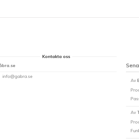
Kontakta oss
Sen
åbra.se
info@gabra.se
Av
Pro
Pass
Av
Pro
Funk