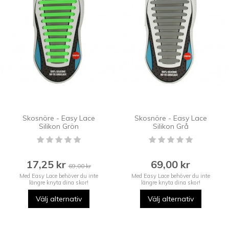
Skosnöre - Easy Lace
Skosnöre - Easy Lace
Silikon Grön
Silikon Grå
17,25 kr
69,00 kr
69,00 kr
Med Easy Lace behöver du inte
Med Easy Lace behöver du inte
längre knyta dina skor!
längre knyta dina skor!
Välj alternativ
Välj alternativ