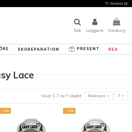
Wishlist (
0
)
Sök
Logga in
Varukorg
ÖRE
PRESENT
SKOREPARATION
REA
asy Lace
Visar 1-7 av 7 objekt
Relevans
7
−75%
−75%