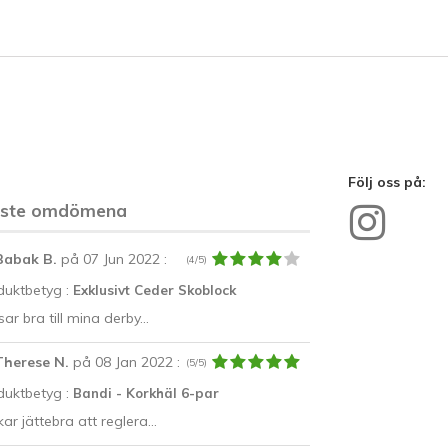
Följ oss på:
aste omdömena
Babak B.
på 07 Jun 2022
:
(4/5)
duktbetyg :
Exklusivt Ceder Skoblock
ar bra till mina derby...
Therese N.
på 08 Jan 2022
:
(5/5)
duktbetyg :
Bandi - Korkhäl 6-par
ar jättebra att reglera...