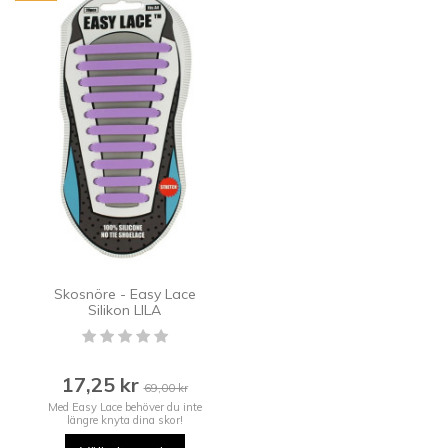
Skosnöre - Easy Lace
Silikon LILA
17,25 kr
69,00 kr
Med Easy Lace behöver du inte
längre knyta dina skor!