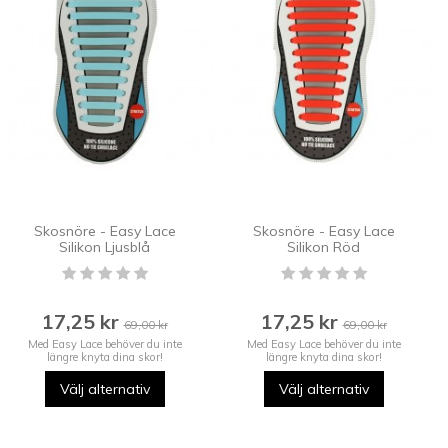
Skosnöre - Easy Lace
Skosnöre - Easy Lace
Silikon Ljusblå
Silikon Röd
17,25 kr
17,25 kr
69,00 kr
69,00 kr
Med Easy Lace behöver du inte
Med Easy Lace behöver du inte
längre knyta dina skor!
längre knyta dina skor!
Välj alternativ
Välj alternativ