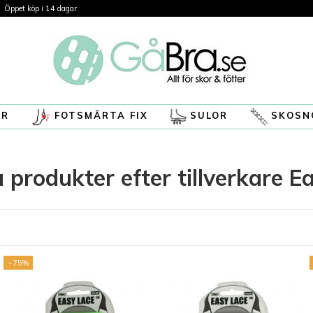
Öppet köp i 14 dagar
ÖR
FOTSMÄRTA FIX
SULOR
SKOSN
å produkter efter tillverkare E
−75%