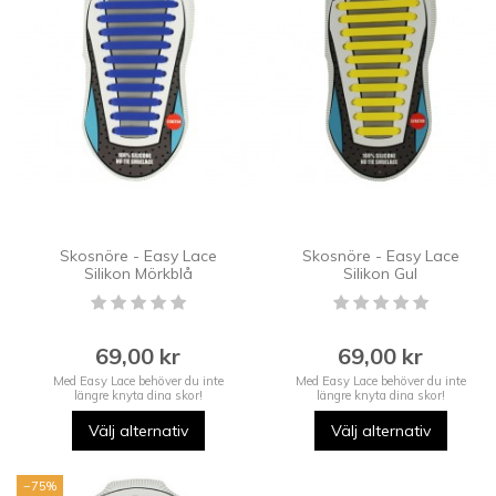
Skosnöre - Easy Lace
Skosnöre - Easy Lace
Silikon Mörkblå
Silikon Gul
69,00 kr
69,00 kr
Med Easy Lace behöver du inte
Med Easy Lace behöver du inte
längre knyta dina skor!
längre knyta dina skor!
Välj alternativ
Välj alternativ
−75%