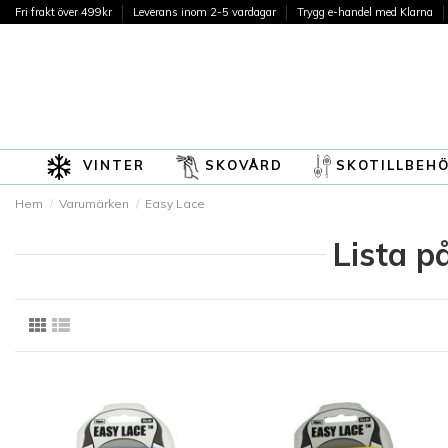
Fri frakt över 499kr
Leverans inom 2-5 vardagar
Trygg e-handel med Klarna
VINTER
SKOVÅRD
SKOTILLBEH
Hem
Varumärken
Easy Lace
Lista p