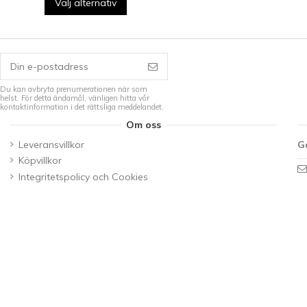
Välj alternativ
Du kan avbryta prenumerationen när som
helst. För detta ändamål, vänligen hitta vår
kontaktinformation i det rättsliga meddelandet.
Om oss
Leveransvillkor
G
Köpvillkor
Integritetspolicy och Cookies