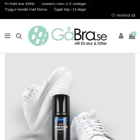
Fri frakt över 499kr
Leverans inom 2-5 vardagar
Trygg e-handel med Klarna
Öppet köp i 14 dagar
Wishlist (
0
)
0