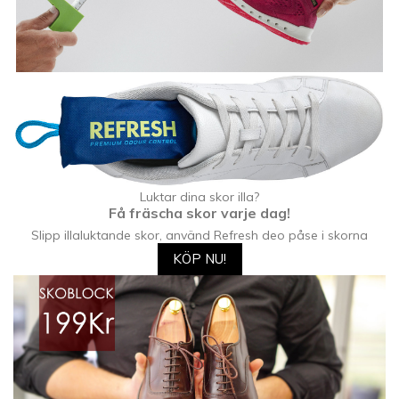
Luktar dina skor illa?
Få fräscha skor varje dag!
Slipp illaluktande skor, använd Refresh deo påse i skorna
KÖP NU!