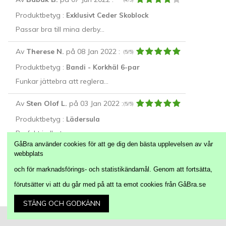
Produktbetyg :
Exklusivt Ceder Skoblock
Passar bra till mina derby...
Av
Therese N.
på 08 Jan 2022
:
(5/5)
Produktbetyg :
Bandi - Korkhäl 6-par
Funkar jättebra att reglera...
Av
Sten Olof L.
på 03 Jan 2022
:
(5/5)
Produktbetyg :
Lädersula
Perfekt i alla typer av...
GåBra använder cookies för att ge dig den bästa upplevelsen av vår
webbplats
Alla Recensioner
och för marknadsförings- och statistikändamål. Genom att fortsätta,
förutsätter vi att du går med på att ta emot cookies från GåBra.se
Följ oss på:
STÄNG OCH GODKÄNN