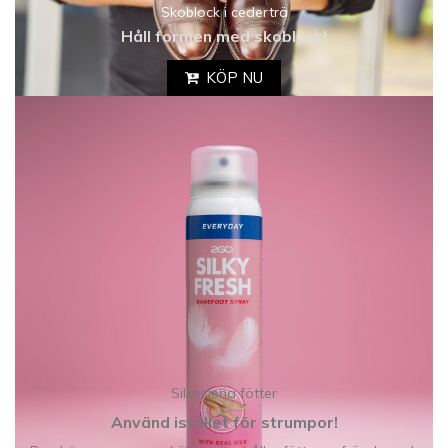
Skoblock i cederträ
Håll formen med skoblock!
KÖP NU
Silkeslena fötter
Använd istället för strumpor!