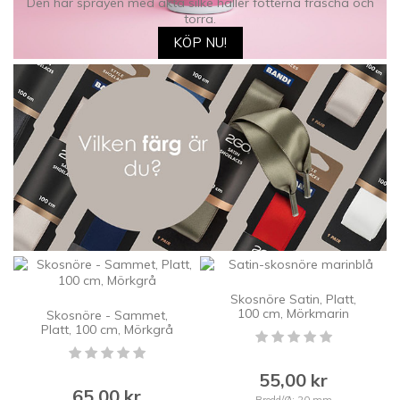
Den här sprayen med äkta silke håller fötterna fräscha och
torra.
KÖP NU!
Skosnöre Satin, Platt,
100 cm, Mörkmarin
Skosnöre - Sammet,
Platt, 100 cm, Mörkgrå
55,00 kr
65,00 kr