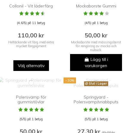
Collonil - Vit läderfärg
Mockaborste Gummi
(4,6/5) på 11 betyg
(4/5) på 1 betyg
110,00 kr
50,00 kr
Heltäckande vit färg med extra
Mockaborste med mässingsborst
mycket färgpigment
för rengöring av mocka och
nubuck.
Lägg till i
Välj alternativ
varukorgen
−30%
Slut i Lager
Polersvamp för
Springyard -
gummistövlar
Polersvamp/snabbputs
(5/5) på 1 betyg
(5/5) på 1 betyg
50,00 kr
27,30 kr
39,00 kr