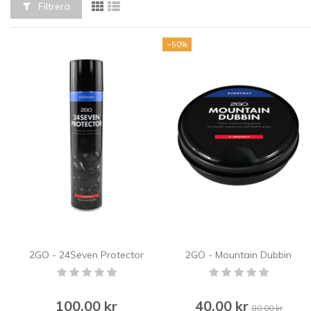
Filtrera
−50%
2GO - 24Seven Protector
2GO - Mountain Dubbin
100,00 kr
40,00 kr
80,00 kr