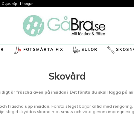
Öppet köp i 14 dagar
ÖR
FOTSMÄRTA FIX
SULOR
SKOSN
Skovård
tidigt är fräscha även på insidan?
Det första du skall lägga på m
och fräscha upp insidan
. Första steget börjar alltid med rengöring
dje steget skyddas skorna mot smuts och väta genom impregnering. 