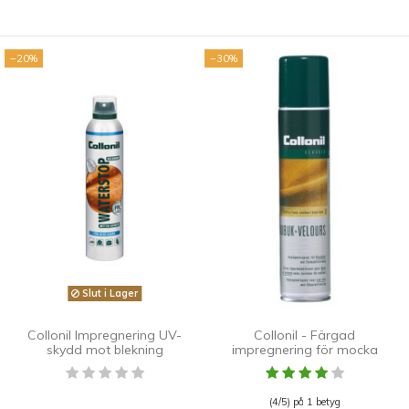
−20%
−30%
Slut i Lager
Collonil Impregnering UV-
Collonil - Färgad
skydd mot blekning
impregnering för mocka
(4/5) på 1 betyg