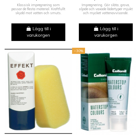
Klassisk impregnering som
Impregnering. Gör släta, grova,
passar de flesta material. Kraftfullt
oljade och vaxade lädertyper mjukt
skydd mot vatten och smuts.
och mycket vattenavvisande.
Lägg till i
Lägg till i
varukorgen
varukorgen
−30%