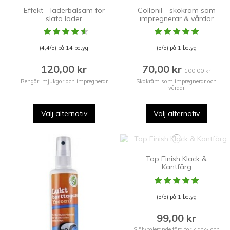
Effekt - läderbalsam för
Collonil - skokräm som
släta läder
impregnerar & vårdar
(4,4/5) på 14 betyg
(5/5) på 1 betyg
120,00 kr
70,00 kr
100,00 kr
Rengör, mjukgör och impregnerar
Skokräm som impregnerar och
vårdar
Välj alternativ
Välj alternativ
Top Finish Klack &
Kantfärg
(5/5) på 1 betyg
99,00 kr
Självpolerande färg för klack- och