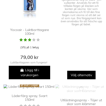
sulkanter. Används för att få
tillbaka färgen på klacken och
kanten på skorna. Gör som
skomakarna och få till den fina
färgen runt skorna så att det ser
ut som nya. Bra färgpigment kan
även användas för att fräscha upp
färgen på lädret.
Yocoair - Luktborttagare
100ml
(3/5) på 1 betyg
79,00 kr
Luktborttagaren som fungerar!
Lägg till i
varukorgen
Välj alternativ
Slut i Lager
Läderfärg spray, Svart
150ml
Utlästningsspray - Töjer ut
skor som klämmer