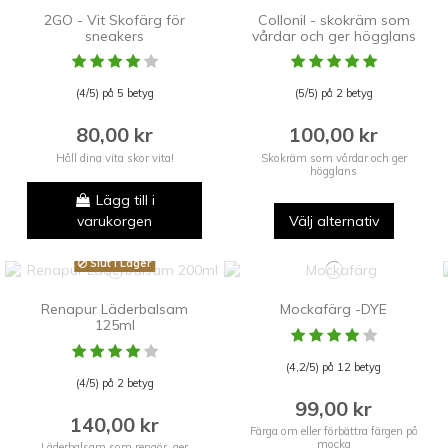
2GO - Vit Skofärg för
Collonil - skokräm som
sneakers
vårdar och ger högglans
(4/5) på 5 betyg
(5/5) på 2 betyg
80,00 kr
100,00 kr
Håll dina vita skor vita!
Skokräm som vårdar och ger
högglans
Lägg till i
varukorgen
Välj alternativ
Slut i Lager
Renapur Läderbalsam
Mockafärg -DYE
125ml
(4,2/5) på 12 betyg
(4/5) på 2 betyg
99,00 kr
140,00 kr
Färga om eller förbättra färgen på
mocka
Läderbalsam som rengör, ger