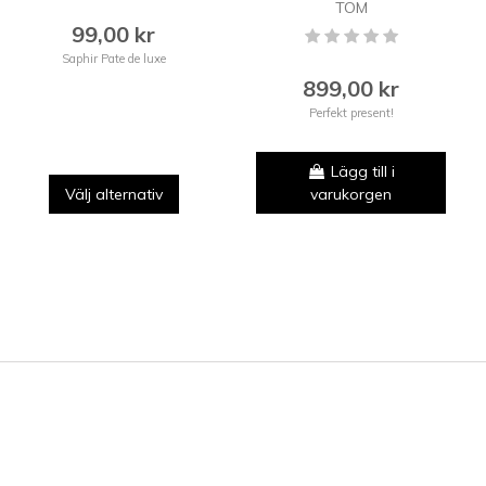
TOM
99,00 kr
Saphir Pate de luxe
899,00 kr
Perfekt present!
Lägg till i
Välj alternativ
varukorgen