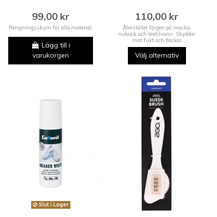
99,00 kr
110,00 kr
Rengöringsskum för alla material.
Återställer färgen på mocka,
nubuck och textilvaror. Skyddar
mot fukt och fläckar
Lägg till i
varukorgen
Välj alternativ
Slut i Lager