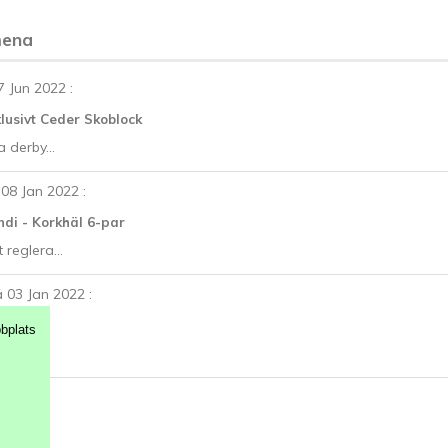
mena
7 Jun 2022
:
lusivt Ceder Skoblock
a derby...
 08 Jan 2022
:
di - Korkhäl 6-par
 reglera...
 03 Jan 2022
:
dersula
bplats
av...