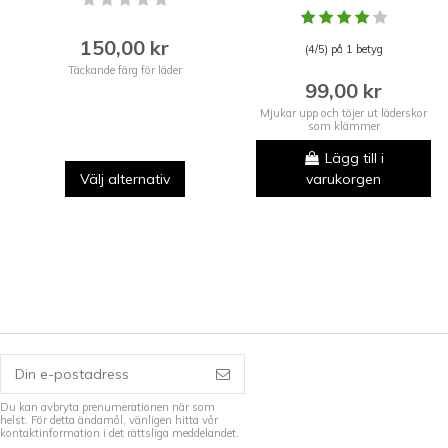
150,00 kr
(4/5) på 1 betyg
Täckande färg för läder
99,00 kr
Mjukar upp och töjer ut läderskor
som klämmer
Lägg till i
Välj alternativ
varukorgen
Du kan avbryta prenumerationen när som
helst. För detta ändamål, vänligen hitta vår
kontaktinformation i det rättsliga meddelandet.