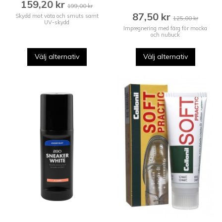
159,20 kr
199,00 kr
87,50 kr
Skydd mot väta och smuts samt
125,00 kr
UV-skydd
Impregnering med färg för mocka
och nubuck
Välj alternativ
Välj alternativ