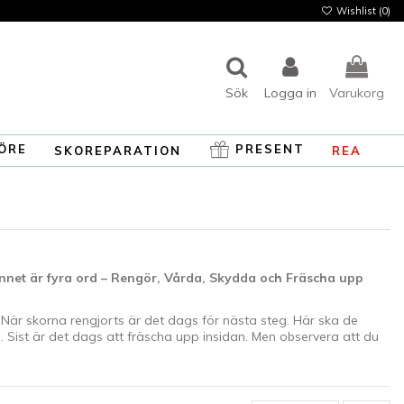
Wishlist (
0
)
Sök
Logga in
Varukorg
ÖRE
PRESENT
SKOREPARATION
REA
innet är fyra ord – Rengör, Vårda, Skydda och Fräscha upp
. När skorna rengjorts är det dags för nästa steg. Här ska de
Sist är det dags att fräscha upp insidan. Men observera att du