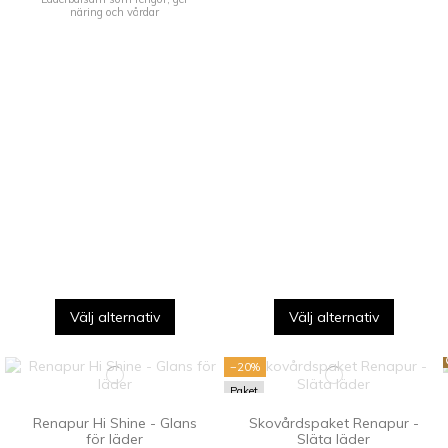
näring och vårdar
Välj alternativ
Välj alternativ
−20%
Paket
Renapur Hi Shine - Glans
Skovårdspaket Renapur -
för läder
Släta läder