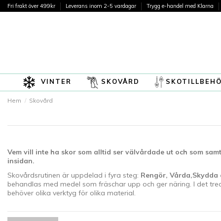
Fri frakt över 499kr
Leverans inom 2-5 vardagar
Trygg e-handel med Klarna
VINTER
SKOVÅRD
SKOTILLBEH
Hem
Skovård
Vem vill inte ha skor som alltid ser välvårdade ut och som sam
insidan.
Skovårdsrutinen är uppdelad i fyra steg:
Rengör, Vårda,Skydda 
behandlas med medel som fräschar upp och ger näring. I det tre
behöver olika verktyg för olika material.