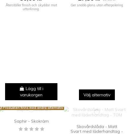
Återställer finish och skyddar mot
Ger snabb glans utan efterpolering
uttorkning.
Lägg till i
varukorgen
Välj alternativ
Produkten finns med andra alternativ
Saphir - Skokräm
Skovårdslåda - Matt
Svart med läderhandtag -