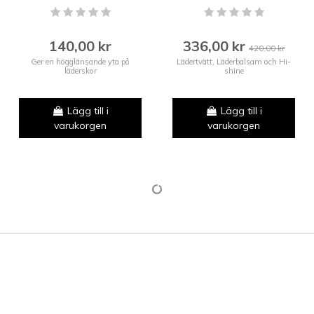
140,00 kr
336,00 kr
420,00 kr
Ger en högglänsande yta på
Lädertvätt, Läderbalsam och Hi-
läderskor
shine
Lägg till i
Lägg till i
varukorgen
varukorgen