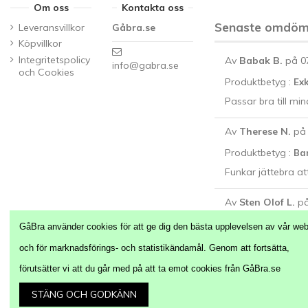
Om oss
Kontakta oss
Senaste omdö
Leveransvillkor
Gåbra.se
Köpvillkor
Integritetspolicy
Av
Babak B.
på 0
info@gabra.se
och Cookies
Produktbetyg :
Exk
Passar bra till min
Av
Therese N.
på
Produktbetyg :
Ban
Funkar jättebra att
Av
Sten Olof L.
på
Produktbetyg :
Lä
GåBra använder cookies för att ge dig den bästa upplevelsen av vår web
Perfekt i alla typer 
och för marknadsförings- och statistikändamål. Genom att fortsätta,
förutsätter vi att du går med på att ta emot cookies från GåBra.se
STÄNG OCH GODKÄNN