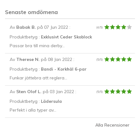
Senaste omdömena
Av
Babak B.
på 07 Jun 2022
:
(4/5)
Produktbetyg :
Exklusivt Ceder Skoblock
Passar bra till mina derby...
Av
Therese N.
på 08 Jan 2022
:
(5/5)
Produktbetyg :
Bandi - Korkhäl 6-par
Funkar jättebra att reglera...
Av
Sten Olof L.
på 03 Jan 2022
:
(5/5)
Produktbetyg :
Lädersula
Perfekt i alla typer av...
Alla Recensioner