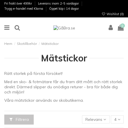
Fri frakt över 499kr
Leverans inom 2-5 vardagar
Trygg e-handel med Klarna
Öppet köp i 14 dagar
Wishlist (
0
)
0
Hem
Skotillbehör
Mätstickor
Mätstickor
Rätt storlek på första försöket!
Med en sko- & fotmätare får du fram ditt mått och rätt storlek
direkt. Därmed slipper du onödiga returer - bra för både dig
och miljön!
Våra mätstickor används av skobutikerna.
Filtrera
Relevans
4