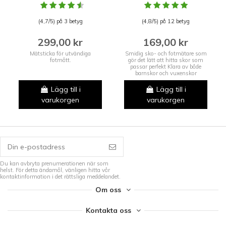
(4,7/5) på 3 betyg
(4,8/5) på 12 betyg
299,00 kr
169,00 kr
Mätsticka för utvändiga
Smidig sko- och fotmätare som
fotmått.
gör det lätt att hitta skor som
passar perfekt Klara av både
barnskor och vuxenskor
Lägg till i
Lägg till i
varukorgen
varukorgen
Du kan avbryta prenumerationen när som
helst. För detta ändamål, vänligen hitta vår
kontaktinformation i det rättsliga meddelandet.
Om oss
Kontakta oss