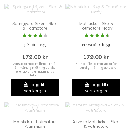
Springyard Sizer - Sko-
Mätsticka - Sko &
& Fotmätare
Fotmätare Kiddy
(4/5) på 1 betyg
(4,4/5) på 10 betyg
179,00 kr
179,00 kr
Mätsticka med millimetermått
Barnprofilerad mätsticka för
för invändig mätning av skor
invändig mätning av skor.
eller utvändig mätning av
fötter.
Lägg till i
Lägg till i
varukorgen
varukorgen
Mätsticka - Fotmätare
Azzezo Mätsticka - Sko-
Aluminium
& Fotmätare