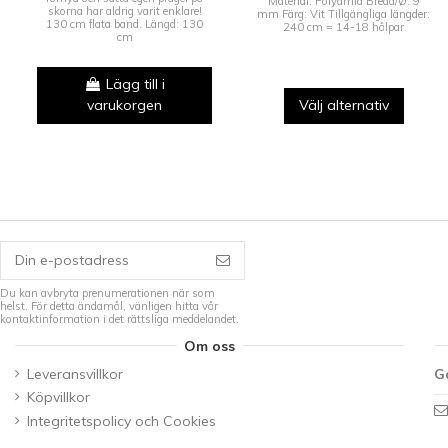
Material: Polyamid Bredd/Ø: 9
skorna har aldrig varit enklare!
mm Färg: Vit Tillgängliga längder:
130 cm flata band. Längd: 130
240 cm = 14-18 hålpar
cm
Lägg till i
varukorgen
Välj alternativ
Du kan avbryta prenumerationen när som
helst. För detta ändamål, vänligen hitta vår
kontaktinformation i det rättsliga meddelandet.
Om oss
Leveransvillkor
G
Köpvillkor
Integritetspolicy och Cookies