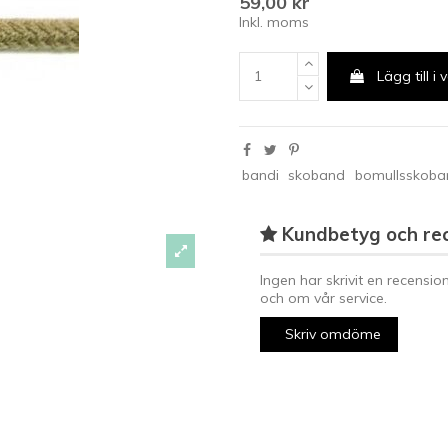
59,00 kr
Inkl. moms
Lägg till i
bandi
skoband
bomullsskoba
Kundbetyg och re
Ingen har skrivit en recensio
och om vår service.
Skriv omdöme