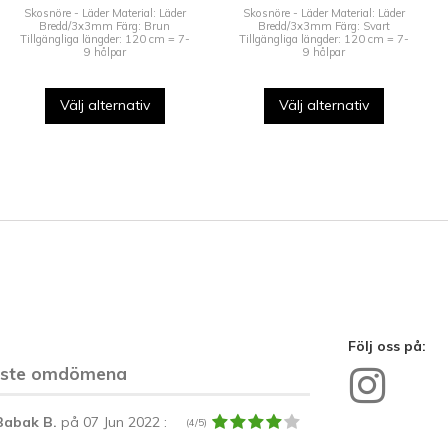
Skosnöre - Läder Material: Läder
Skosnöre - Läder Material: Läder
Bredd/3x3mm Färg: Brun
Bredd/3x3mm Färg: Svart
Tillgängliga längder: 120 cm = 7-
Tillgängliga längder: 120 cm = 7-
9 hålpar
9 hålpar
Välj alternativ
Välj alternativ
Följ oss på:
aste omdömena
Babak B.
på 07 Jun 2022
:
(4/5)