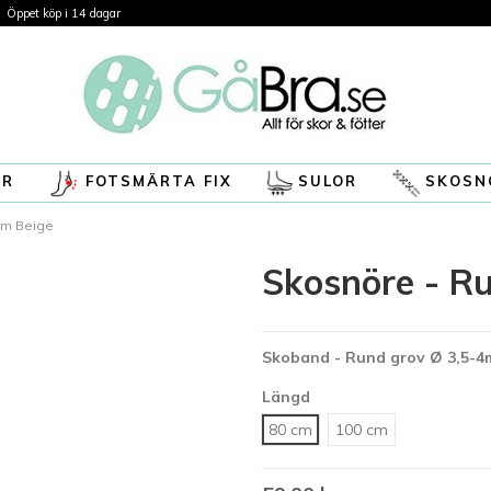
Öppet köp i 14 dagar
ÖR
FOTSMÄRTA FIX
SULOR
SKOSN
mm Beige
Skosnöre - R
Skoband - Rund grov
Ø 3,5-
Längd
80 cm
100 cm