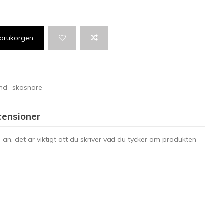
 varukorgen
nd
skosnöre
censioner
n än, det är viktigt att du skriver vad du tycker om produkten