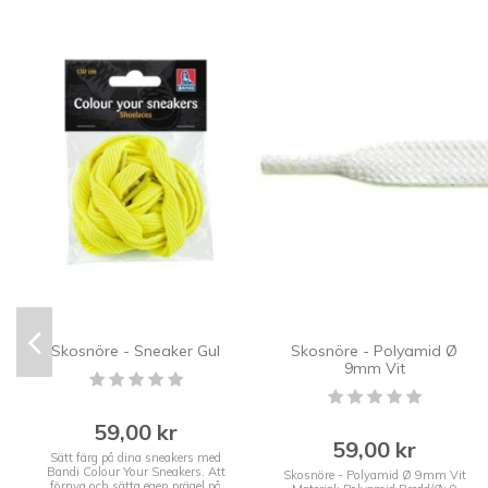
Skosnöre - Sneaker Gul
Skosnöre - Polyamid Ø
9mm Vit
59,00 kr
59,00 kr
Sätt färg på dina sneakers med
Bandi Colour Your Sneakers. Att
Skosnöre - Polyamid Ø 9mm Vit
förnya och sätta egen prägel på