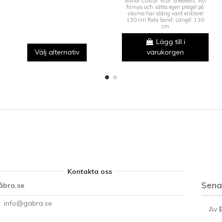
Bandi Colour Your Sneakers. Att
förnya och sätta egen prägel på
skorna har aldrig varit enklare!
130 cm flata band. Längd: 130
cm
Lägg till i
Välj alternativ
varukorgen
Kontakta oss
Sen
åbra.se
info@gabra.se
Av