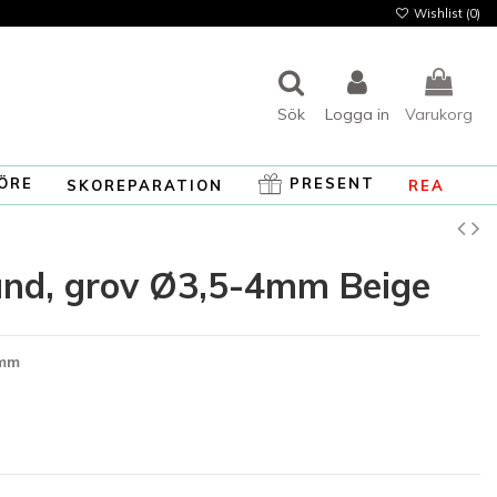
Wishlist (
0
)
Sök
Logga in
Varukorg
ÖRE
PRESENT
SKOREPARATION
REA
und, grov Ø3,5-4mm Beige
4mm