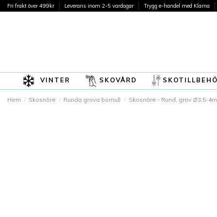
Fri frakt över 499kr
Leverans inom 2-5 vardagar
Trygg e-handel med Klarna
VINTER
SKOVÅRD
SKOTILLBEH
Hem
Skosnöre
Runda grova bomull
Skosnöre - Rund, grov Ø3,5-4