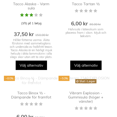
Tacco Alaska - Varm
Tacco Tartan ½
sula
6,00 kr
(3/5) på 1 betyg
30,00 kr
Halvsula i latexskum som
37,50 kr
placeras fram i skon. Mjuk och
150,00 kr
bekväm.
Håller fötterna varma. Äkta
fårskinn med sammetsglans
och undersida av halkfritt texon.
Tacco Alaska är en härligt mjuk
helsula i äkta lammskinn i alla
slags skor utan att ta stor plats.
Välj alternativ
Välj alternativ
−80%
−50%
Slut i Lager
Tacco Binox ½ -
Vibram Explosion -
Dämpande för framfot
Gummisula (höger +
vänster)
6,00 kr