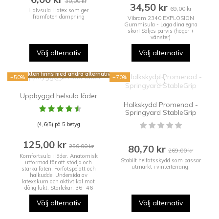
30,00 kr
34,50 kr
69,00 kr
Halvsula i latex som ger
framfoten dämpning
Vibram 2340 EXPLOSION
Gummisula - Laga dina egna
skor! Säljes parvis (höger +
vänster)
Välj alternativ
Välj alternativ
Produkten finns med andra alternativ
−50%
−70%
Uppbyggd helsula läder
Halkskydd Promenad -
Springyard StableGrip
(4,6/5) på 5 betyg
125,00 kr
250,00 kr
80,70 kr
269,00 kr
Komfortsula i läder. Anatomisk
Stabilt helfotsskydd som passar
utformad för att stödja och
utmärkt i vinterterräng.
stärka foten. Förfotspelott och
hälkudde. Undersida av
latexskum och aktivt kol mot
dålig lukt. Storlekar: 36- 46
Välj alternativ
Välj alternativ