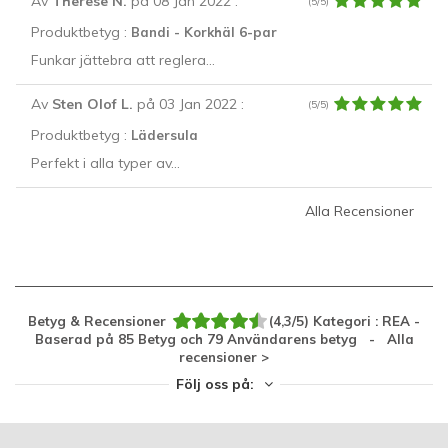
Av
Therese N.
på 08 Jan 2022
:
(5/5)
Produktbetyg :
Bandi - Korkhäl 6-par
Funkar jättebra att reglera...
Av
Sten Olof L.
på 03 Jan 2022
:
(5/5)
Produktbetyg :
Lädersula
Perfekt i alla typer av...
Alla Recensioner
Betyg & Recensioner
(
4,3
/
5
)
Kategori :
REA
-
Baserad på
85
Betyg och
79
Användarens betyg
- Alla
recensioner
>
Följ oss på: