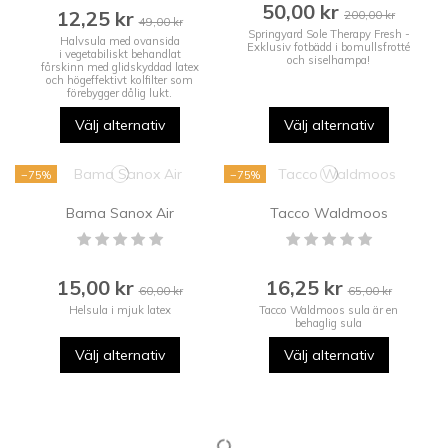
50,00 kr
12,25 kr
200,00 kr
49,00 kr
Springyard Sole Therapy Fresh -
Halvsula med ovansida
Exklusiv fotbädd i bomullsfrotté
i vegetabiliskt behandlat
och siselhampa!
fårskinn med glidskyddad latex
och högeffektivt kolfilter som
förebygger dålig lukt.
Välj alternativ
Välj alternativ
−75%
−75%
Bama Sanox Air
Tacco Waldmoos
15,00 kr
16,25 kr
60,00 kr
65,00 kr
Helsula i mjuk latex
Tacco Waldmoos sula är en
behaglig sula
Välj alternativ
Välj alternativ