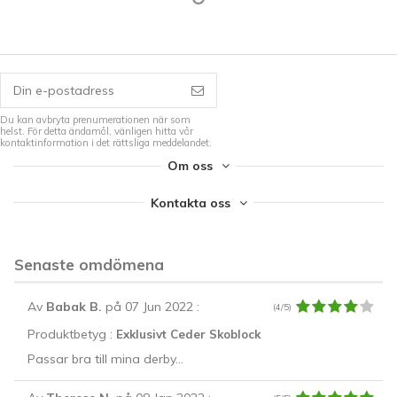
Du kan avbryta prenumerationen när som
helst. För detta ändamål, vänligen hitta vår
kontaktinformation i det rättsliga meddelandet.
Om oss
Kontakta oss
Senaste omdömena
Av
Babak B.
på 07 Jun 2022
:
(4/5)
Produktbetyg :
Exklusivt Ceder Skoblock
Passar bra till mina derby...