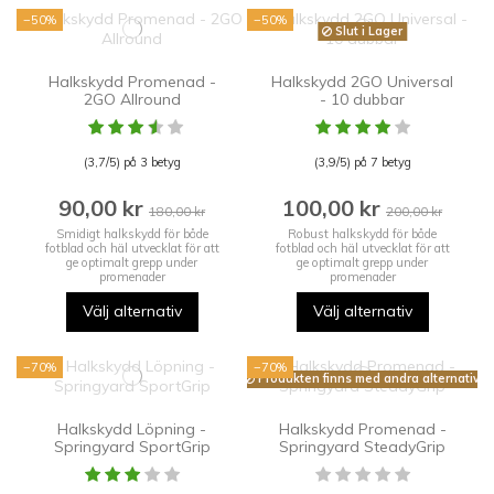
−50%
−50%
Slut i Lager
Halkskydd Promenad -
Halkskydd 2GO Universal
2GO Allround
- 10 dubbar
(3,7/5) på 3 betyg
(3,9/5) på 7 betyg
90,00 kr
100,00 kr
180,00 kr
200,00 kr
Smidigt halkskydd för både
Robust halkskydd för både
fotblad och häl utvecklat för att
fotblad och häl utvecklat för att
ge optimalt grepp under
ge optimalt grepp under
promenader
promenader
Välj alternativ
Välj alternativ
−70%
−70%
Produkten finns med andra alternativ
Halkskydd Löpning -
Halkskydd Promenad -
Springyard SportGrip
Springyard SteadyGrip