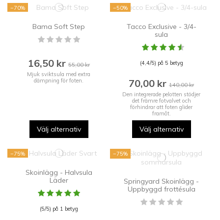
−70%
−50%
Bama Soft Step
Tacco Exclusive - 3/4-
sula
16,50 kr
(4,4/5) på 5 betyg
55,00 kr
Mjuk sviktsula med extra
70,00 kr
dämpning för foten.
140,00 kr
Den integrerade pelotten stödjer
det främre fotvalvet och
förhindrar att foten glider
framåt.
Välj alternativ
Välj alternativ
−75%
−75%
Skoinlägg - Halvsula
Läder
Springyard Skoinlägg -
Uppbyggd frottésula
(5/5) på 1 betyg