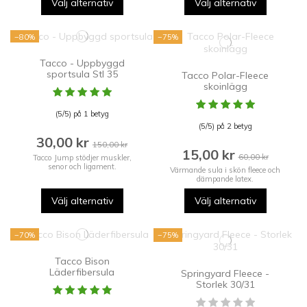
Välj alternativ
Välj alternativ
−80%
−75%
Tacco - Uppbyggd
sportsula Stl 35
Tacco Polar-Fleece
skoinlägg
(5/5) på 1 betyg
(5/5) på 2 betyg
30,00 kr
150,00 kr
15,00 kr
60,00 kr
Tacco Jump stödjer muskler,
senor och ligament.
Värmande sula i skön fleece och
dämpande latex.
Välj alternativ
Välj alternativ
−70%
−75%
Tacco Bison
Läderfibersula
Springyard Fleece -
Storlek 30/31