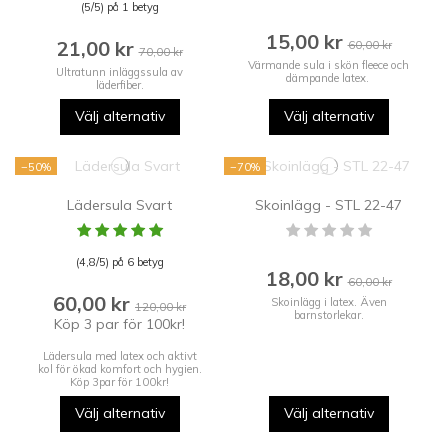
(5/5) på 1 betyg
15,00 kr
21,00 kr
60,00 kr
70,00 kr
Värmande sula i skön fleece och
Ultratunn inläggssula av
dämpande latex.
läderfiber.
Välj alternativ
Välj alternativ
−50%
−70%
Lädersula Svart
Skoinlägg - STL 22-47
(4,8/5) på 6 betyg
18,00 kr
60,00 kr
60,00 kr
Skoinlägg i latex. Även
120,00 kr
barnstorlekar.
Köp 3 par för 100kr!
Lädersula med latex och aktivt
kol för ökad komfort och hygien.
Köp 3par för 100kr!
Välj alternativ
Välj alternativ