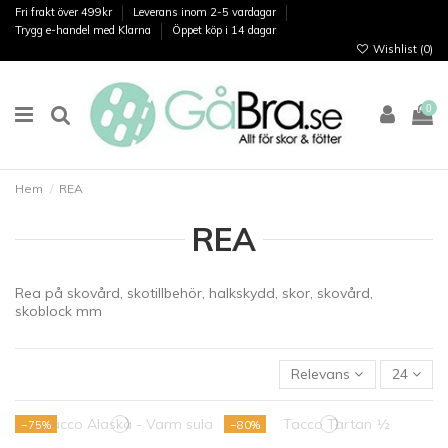
Fri frakt över 499kr
Leverans inom 2-5 vardagar
Trygg e-handel med Klarna
Öppet köp i 14 dagar
Wishlist (
0
)
0
Hem
REA
REA
Rea på skovård, skotillbehör, halkskydd, skor, skovård,
skoblock mm
Relevans
24
−75%
−80%