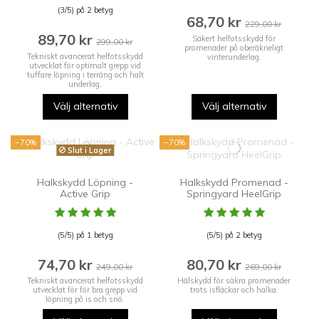
(3/5) på 2 betyg
68,70 kr
229,00 kr
89,70 kr
Säkert helfotsskydd för
299,00 kr
promenader på oberäkneligt
Tekniskt avancerat helfotsskydd
vinterunderlag.
utvecklat för optimalt grepp vid
tuffare löpning i terräng och halt
underlag.
Välj alternativ
Välj alternativ
−70%
−70%
Slut i Lager
Halkskydd Löpning -
Halkskydd Promenad -
Active Grip
Springyard HeelGrip
(5/5) på 1 betyg
(5/5) på 2 betyg
74,70 kr
80,70 kr
249,00 kr
269,00 kr
Tekniskt avancerat helfotsskydd
Hälskydd för säkra promenader
utvecklat för för bra grepp vid
trots isfläckar och halka.
löpning på is och snö.