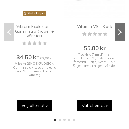
Slut i Lager
Vibram Explosion -
Vitamin VS - Klack
Gummisula (höger +
vänster)
55,00 kr
Tjocklek: 7mm.Finns i
34,50 kr
69,00 kr
storlekarna : 2 , 3, 4, 5Finns i
färgerna : Beige, Svart , Brun
Vibram 2340 EXPLOSION
Säljes parvis ( höger +vänster)
Gummisula - Laga dina egna
skor! Säljes parvis (höger +
vänster)
Välj alternativ
Välj alternativ