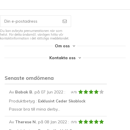
Du kan avbryta prenumerationen när som
helst. För detta ändamål, vänligen hitta vår
kontaktinformation i det rättsliga meddelandet.
Om oss
Kontakta oss
Senaste omdömena
Av
Babak B.
på 07 Jun 2022
:
(4/5)
Produktbetyg :
Exklusivt Ceder Skoblock
Passar bra till mina derby...
Av
Therese N.
på 08 Jan 2022
:
(5/5)