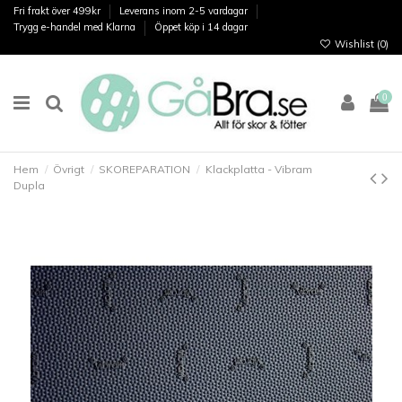
Fri frakt över 499kr
Leverans inom 2-5 vardagar
Trygg e-handel med Klarna
Öppet köp i 14 dagar
Wishlist (
0
)
0
Hem
Övrigt
SKOREPARATION
Klackplatta - Vibram
Dupla