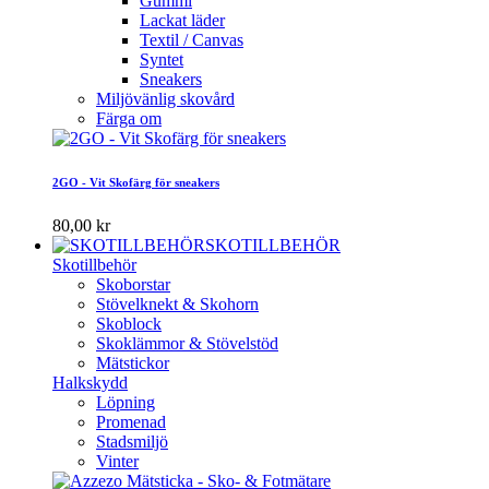
Gummi
Lackat läder
Textil / Canvas
Syntet
Sneakers
Miljövänlig skovård
Färga om
2GO - Vit Skofärg för sneakers
80,00 kr
SKOTILLBEHÖR
Skotillbehör
Skoborstar
Stövelknekt & Skohorn
Skoblock
Skoklämmor & Stövelstöd
Mätstickor
Halkskydd
Löpning
Promenad
Stadsmiljö
Vinter