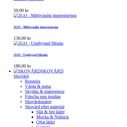
59,00 kr
2GO - Miljövänlig impregnering
130,00 kr
2GO - Uppbyggd filtsula
180,00 kr
SKOVÅRD
Skovård
Rengöra
Vårda & putsa
Skydda & impregnera
Fräscha upp insidan
Skovårdspaket
Skovård efter material
Slät & fint läder
Mocka & Nubuck
Oljat läder