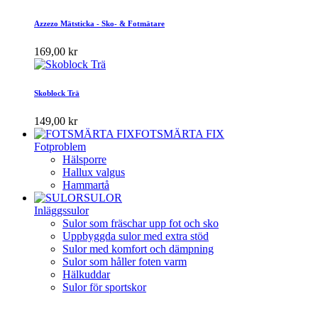
Azzezo Mätsticka - Sko- & Fotmätare
169,00 kr
Skoblock Trä
149,00 kr
FOTSMÄRTA FIX
Fotproblem
Hälsporre
Hallux valgus
Hammartå
SULOR
Inläggssulor
Sulor som fräschar upp fot och sko
Uppbyggda sulor med extra stöd
Sulor med komfort och dämpning
Sulor som håller foten varm
Hälkuddar
Sulor för sportskor