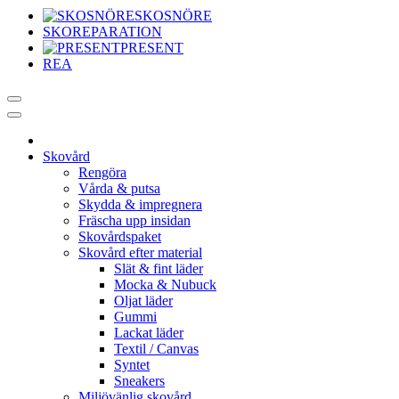
SKOSNÖRE
SKOREPARATION
PRESENT
REA
Skovård
Rengöra
Vårda & putsa
Skydda & impregnera
Fräscha upp insidan
Skovårdspaket
Skovård efter material
Slät & fint läder
Mocka & Nubuck
Oljat läder
Gummi
Lackat läder
Textil / Canvas
Syntet
Sneakers
Miljövänlig skovård