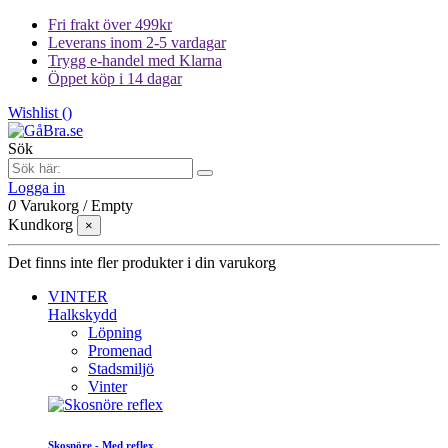
Fri frakt över 499kr
Leverans inom 2-5 vardagar
Trygg e-handel med Klarna
Öppet köp i 14 dagar
Wishlist (
)
Sök
Logga in
0
Varukorg
/
Empty
Kundkorg
×
Det finns inte fler produkter i din varukorg
VINTER
Halkskydd
Löpning
Promenad
Stadsmiljö
Vinter
Skosnöre - Med reflex