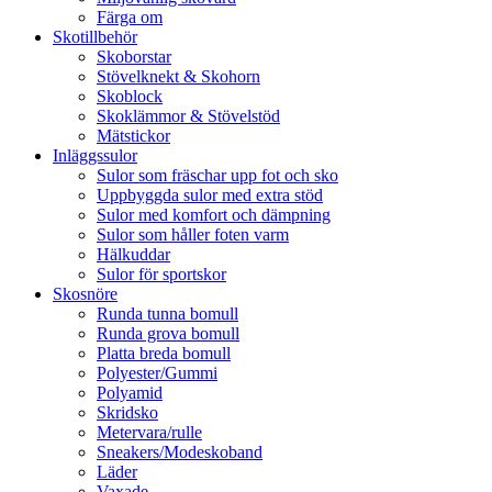
Färga om
Skotillbehör
Skoborstar
Stövelknekt & Skohorn
Skoblock
Skoklämmor & Stövelstöd
Mätstickor
Inläggssulor
Sulor som fräschar upp fot och sko
Uppbyggda sulor med extra stöd
Sulor med komfort och dämpning
Sulor som håller foten varm
Hälkuddar
Sulor för sportskor
Skosnöre
Runda tunna bomull
Runda grova bomull
Platta breda bomull
Polyester/Gummi
Polyamid
Skridsko
Metervara/rulle
Sneakers/Modeskoband
Läder
Vaxade