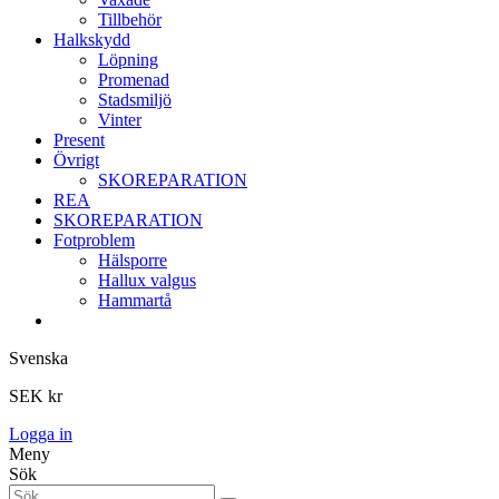
Tillbehör
Halkskydd
Löpning
Promenad
Stadsmiljö
Vinter
Present
Övrigt
SKOREPARATION
REA
SKOREPARATION
Fotproblem
Hälsporre
Hallux valgus
Hammartå
Svenska
SEK kr
Logga in
Meny
Sök